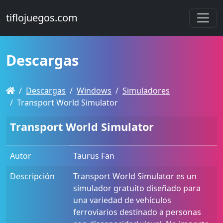
tiflojuegos.com
Descargas
Descargas
Windows
Simuladores
Transport World Simulator
Transport World Simulator
Autor
Taurus Fan
Descripción
Transport World Simulator es un
simulador gratuito diseñado para
una variedad de vehículos
ferroviarios destinado a personas