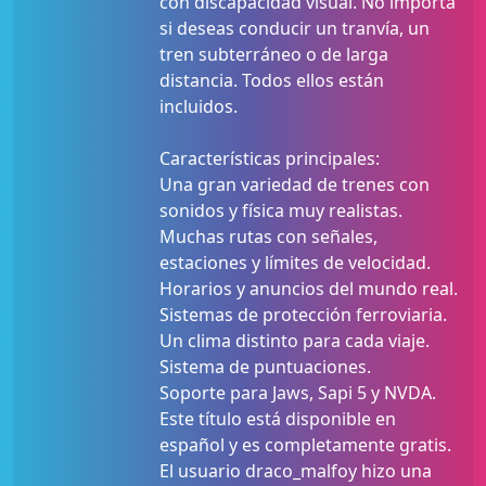
con discapacidad visual. No importa
si deseas conducir un tranvía, un
tren subterráneo o de larga
distancia. Todos ellos están
incluidos.
Características principales:
Una gran variedad de trenes con
sonidos y física muy realistas.
Muchas rutas con señales,
estaciones y límites de velocidad.
Horarios y anuncios del mundo real.
Sistemas de protección ferroviaria.
Un clima distinto para cada viaje.
Sistema de puntuaciones.
Soporte para Jaws, Sapi 5 y NVDA.
Este título está disponible en
español y es completamente gratis.
El usuario draco_malfoy hizo una