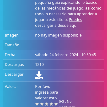
pequeña guía explicando lo básico
de las mecánicas del juego, así como
todo lo necesario para aprender a
jugar a este título.
Puedes
descargarla desde aquí.
Imagen
no hay imagen disponible
Tamaño
Fecha
sábado 24 febrero 2024 - 10:50:45
Descargas
1210
Descargar
Valorar
Por favor
ingresa para
valorar esto.
0/5 : No