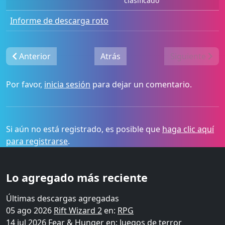
clasificado
Informe de descarga roto
Anterior
Atrás
Siguiente
Por favor,
inicia sesión
para dejar un comentario.
Si aún no está registrado, es posible que
haga clic aquí
para registrarse
.
Lo agregado más reciente
Últimas descargas agregadas
05 ago 2026
Rift Wizard 2
en:
RPG
14 jul 2026
Fear & Hunger
en:
Juegos de terror