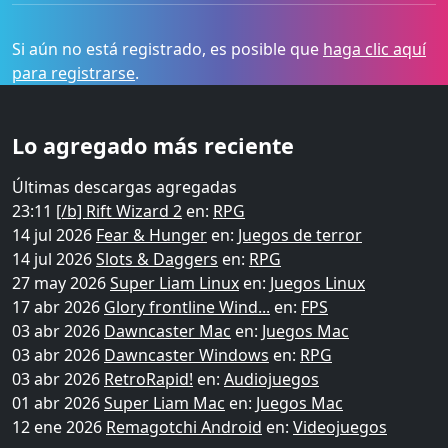
Si aún no está registrado, es posible que
haga clic aquí
para registrarse
.
Lo agregado más reciente
Últimas descargas agregadas
23:11
[/b] Rift Wizard 2
en:
RPG
14 jul 2026
Fear & Hunger
en:
Juegos de terror
14 jul 2026
Slots & Daggers
en:
RPG
27 may 2026
Super Liam Linux
en:
Juegos Linux
17 abr 2026
Glory frontline Wind...
en:
FPS
03 abr 2026
Dawncaster Mac
en:
Juegos Mac
03 abr 2026
Dawncaster Windows
en:
RPG
03 abr 2026
RetroRapid!
en:
Audiojuegos
01 abr 2026
Super Liam Mac
en:
Juegos Mac
12 ene 2026
Remagotchi Android
en:
Videojuegos