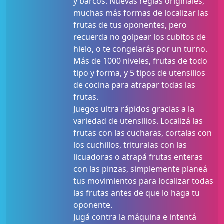
y barcos. Nuevas reglas originales,
muchas más formas de localizar las
frutas de tus oponentes, pero
recuerda no golpear los cubitos de
hielo, o te congelarás por un turno.
Más de 1000 niveles, frutas de todo
tipo y forma, y 5 tipos de utensilios
de cocina para atrapar todas las
frutas.
Juegos ultra rápidos gracias a la
variedad de utensilios. Localizá las
frutas con las cucharas, cortalas con
los cuchillos, trituralas con las
licuadoras o atrapá frutas enteras
con las pinzas, simplemente planeá
tus movimientos para localizar todas
las frutas antes de que lo haga tu
oponente.
Jugá contra la máquina e intentá