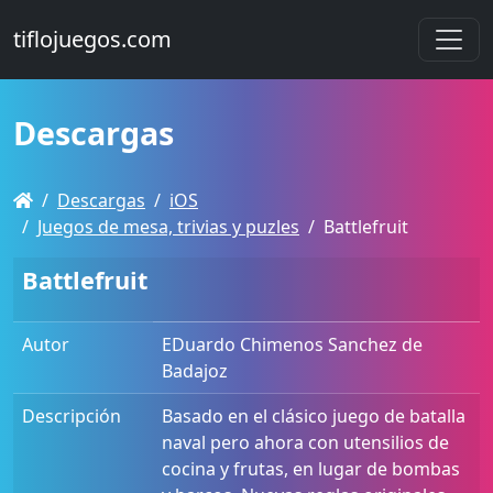
tiflojuegos.com
Descargas
Descargas
iOS
Juegos de mesa, trivias y puzles
Battlefruit
Battlefruit
Autor
EDuardo Chimenos Sanchez de
Badajoz
Descripción
Basado en el clásico juego de batalla
naval pero ahora con utensilios de
cocina y frutas, en lugar de bombas