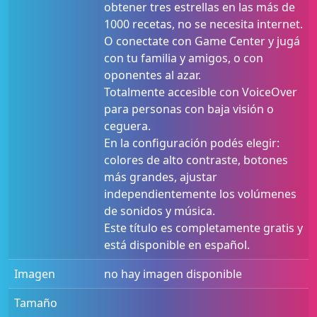
obtener tres estrellas en las más de
1000 recetas, no se necesita internet.
O conectate con Game Center y jugá
con tu familia y amigos, o con
oponentes al azar.
Totalmente accesible con VoiceOver
para personas con baja visión o
ceguera.
En la configuración podés elegir:
colores de alto contraste, botones
más grandes, ajustar
independientemente los volúmenes
de sonidos y música.
Este título es completamente gratis y
está disponible en español.
Imagen
no hay imagen disponible
Tamaño