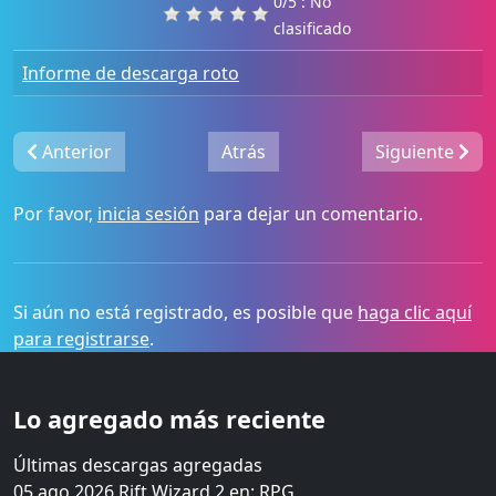
0/5 : No
clasificado
Informe de descarga roto
Anterior
Atrás
Siguiente
Por favor,
inicia sesión
para dejar un comentario.
Si aún no está registrado, es posible que
haga clic aquí
para registrarse
.
Lo agregado más reciente
Últimas descargas agregadas
05 ago 2026
Rift Wizard 2
en:
RPG