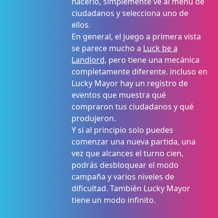
hacerlo, simplemente ve al menú de
ciudadanos y selecciona uno de
ellos.
En general, el juego a primera vista
se parece mucho a
Luck be a
Landlord,
pero tiene una mecánica
completamente diferente. incluso en
Lucky Mayor hay un registro de
eventos que muestra qué
compraron tus ciudadanos y qué
produjeron.
Y si al principio solo puedes
comenzar una nueva partida, una
vez que alcances el turno cien,
podrás desbloquear el modo
campaña y varios niveles de
dificultad. También Lucky Mayor
tiene un modo infinito.