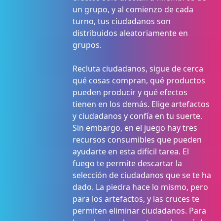
un grupo, y al comienzo de cada
turno, tus ciudadanos son
distribuidos aleatoriamente en
grupos.
Recluta ciudadanos, sigue de cerca
qué cosas compran, qué productos
pueden producir y qué efectos
tienen en los demás. Elige artefactos
y ciudadanos y confía en tu suerte.
Sin embargo, en el juego hay tres
recursos consumibles que pueden
ayudarte en esta difícil tarea. El
fuego te permite descartar la
selección de ciudadanos que se te ha
dado. La piedra hace lo mismo, pero
para los artefactos, y las cruces te
permiten eliminar ciudadanos. Para