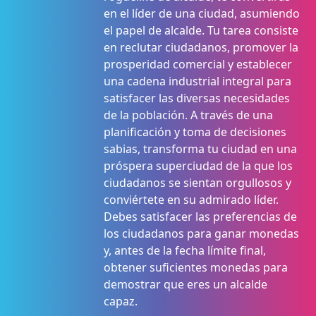
en el líder de una ciudad, asumiendo
el papel de alcalde. Tu tarea consiste
en reclutar ciudadanos, promover la
prosperidad comercial y establecer
una cadena industrial integral para
satisfacer las diversas necesidades
de la población. A través de una
planificación y toma de decisiones
sabias, transforma tu ciudad en una
próspera superciudad de la que los
ciudadanos se sientan orgullosos y
conviértete en su admirado líder.
Debes satisfacer las preferencias de
los ciudadanos para ganar monedas
y, antes de la fecha límite final,
obtener suficientes monedas para
demostrar que eres un alcalde
capaz.