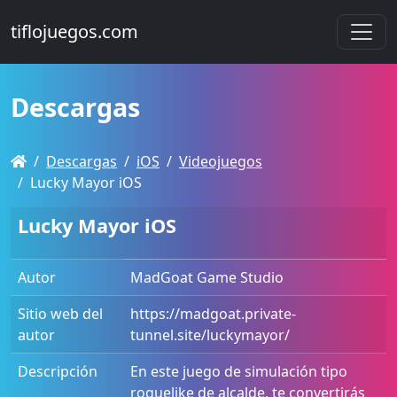
tiflojuegos.com
Descargas
Descargas
iOS
Videojuegos
Lucky Mayor iOS
Lucky Mayor iOS
Autor
MadGoat Game Studio
Sitio web del
https://madgoat.private-
autor
tunnel.site/luckymayor/
Descripción
En este juego de simulación tipo
roguelike de alcalde, te convertirás