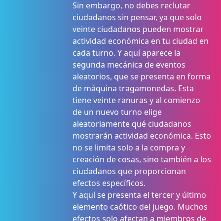
Sin embargo, no debes reclutar
ciudadanos sin pensar, ya que solo
veinte ciudadanos pueden mostrar
actividad económica en tu ciudad en
cada turno. Y aquí aparece la
segunda mecánica de eventos
aleatorios, que se presenta en forma
de máquina tragamonedas. Esta
tiene veinte ranuras y al comienzo
de un nuevo turno elige
aleatoriamente qué ciudadanos
mostrarán actividad económica. Esto
no se limita solo a la compra y
creación de cosas, sino también a los
ciudadanos que proporcionan
efectos específicos.
Y aquí se presenta el tercer y último
elemento caótico del juego. Muchos
efectos solo afectan a miembros de