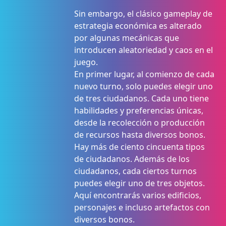
Sin embargo, el clásico gameplay de
estrategia económica es alterado
por algunas mecánicas que
introducen aleatoriedad y caos en el
juego.
En primer lugar, al comienzo de cada
nuevo turno, solo puedes elegir uno
de tres ciudadanos. Cada uno tiene
habilidades y preferencias únicas,
desde la recolección o producción
de recursos hasta diversos bonos.
Hay más de ciento cincuenta tipos
de ciudadanos. Además de los
ciudadanos, cada ciertos turnos
puedes elegir uno de tres objetos.
Aquí encontrarás varios edificios,
personajes e incluso artefactos con
diversos bonos.