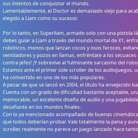
sus intentos de conquistar el mundo.
Lamentablemente, el Doctor es demasiado viejo para acaba
elegido a Liam como su sucesor.
Por lo tanto, en Superliam, armado solo con una pistola lás
debes guiar a Liam a través del mundo mortal de X1, en
robóticos, monos que lanzan cocos y osos feroces, evit
ventiladores y pozos en llamas, enfréntate a los secuaces
contra jefes! ¡Y sobrevive al fulminante sarcasmo del robot
Estamos ante el primer side scroller de los audiojuegos,
ha convertido en uno de los más populares.
A pesar de que se lanzó en 2004, el título ha envejecido ba
Cuenta con un grado de dificultad bastante aceptable, una
memorable, un excelente diseño de audio y una jugabilida
desafiante en los mundos finales.
Con lo ya mencionado acompañado de buenas cinemáticas 
que todos deberían probar. Vale totalmente la pena y aunq
scroller, realmente no parece un juego lanzado hace tant