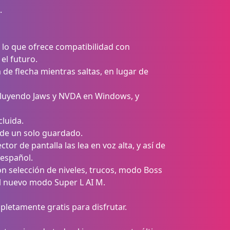
.
 lo que ofrece compatibilidad con
el futuro.
 de flecha mientras saltas, en lugar de
incluyendo Jaws y NVDA en Windows, y
luida.
 de un solo guardado.
tor de pantalla las lea en voz alta, y así de
 español.
n selección de niveles, trucos, modo Boss
l nuevo modo Super L AI M.
pletamente gratis para disfrutar.