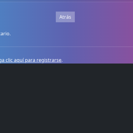
Atrás
ario.
a clic aquí para registrarse
.