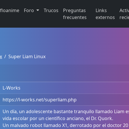
ifloanime
Foro
Trucos
Preguntas
Links
Acti
frecuentes
externos
reci
x
Super Liam Linux
L-Works
https://l-works.net/superliam.php
Un día, un adolescente bastante tranquilo llamado Liam e
vida escolar por un científico anciano, el Dr. Quork.
Un malvado robot llamado X1, derrotado por el doctor 20 