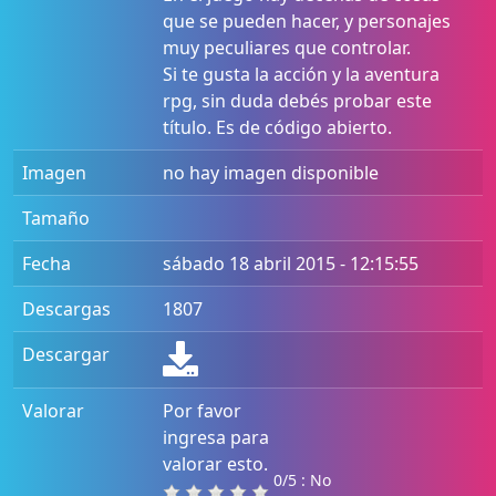
que se pueden hacer, y personajes
muy peculiares que controlar.
Si te gusta la acción y la aventura
rpg, sin duda debés probar este
título. Es de código abierto.
Imagen
no hay imagen disponible
Tamaño
Fecha
sábado 18 abril 2015 - 12:15:55
Descargas
1807
Descargar
Valorar
Por favor
ingresa para
valorar esto.
0/5 : No