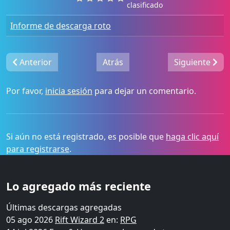
clasificado
Informe de descarga roto
Anterior
Atrás
Siguiente
Por favor,
inicia sesión
para dejar un comentario.
Si aún no está registrado, es posible que
haga clic aquí
para registrarse
.
Lo agregado más reciente
Últimas descargas agregadas
05 ago 2026
Rift Wizard 2
en:
RPG