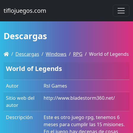
tiflojuegos.com
Descargas
Descargas
Windows
RPG
World of Legends
World of Legends
Autor
Rsl Games
Sitio web del
http://www.bladestorm360.net/
autor
Descripción
Este es otro juego rpg, tenemos 6
meses para cumplir las 15 misiones.
En el juego hay decenas de cosas