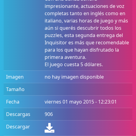
impresionante, actuaciones de voz
completas tanto en inglés como en
italiano, varias horas de juego y más
aún si querés descubrir todos los
puzzles, esta segunda entrega del
Inquisitor es más que recomendable
para los que hayan disfrutado la
primera aventura.
El juego cuesta 5 dólares.
Imagen
no hay imagen disponible
Tamaño
Fecha
viernes 01 mayo 2015 - 12:23:01
Descargas
906
Descargar