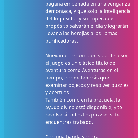
pagana empeñada en una venganza
demoníaca, y que solo la inteligencia
del Inquisidor y su impecable
propósito salvarán el día y lograrán
llevar a las herejías a las llamas
purificadoras.
Nuevamente como en su antecesor,
el juego es un clásico título de
aventura como Aventuras en el
tiempo, donde tendrás que
examinar objetos y resolver puzzles
y acertijos.
También como en la precuela, la
ayuda divina está disponible, y te
resolverá todos los puzzles si te
encuentras trabado.
Con una banda sonora