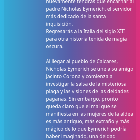
nuevamente tendrás que encarnar al
padre Nicholas Eymerich, el servidor
más dedicado de la santa
inquisición.
Regresarás a la Italia del siglo XIII
para otra historia tenida de magia
oscura.
Al llegar al pueblo de Calcares,
Nicholas Eymerich se une a su amigo
Jacinto Corona y comienza a
investigar la salsa de la misteriosa
plaga y las visiones de las deidades
paganas. Sin embargo, pronto
queda claro que el mal que se
manifiesta en las mujeres de la aldea
es más antiguo, más extraño y más
mágico de lo que Eymerich podría
haber imaginado, una deidad