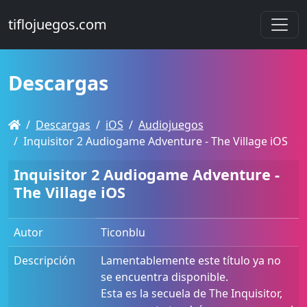
tiflojuegos.com
Descargas
Descargas
iOS
Audiojuegos
Inquisitor 2 Audiogame Adventure - The Village iOS
Inquisitor 2 Audiogame Adventure -
The Village iOS
Autor
Ticonblu
Descripción
Lamentablemente este título ya no
se encuentra disponible.
Esta es la secuela de The Inquisitor,