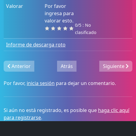
Valorar
Por favor
ingresa para
valorar esto.
0/5 : No
clasificado
Informe de descarga roto
Anterior
Atrás
Siguiente
Por favor,
inicia sesión
para dejar un comentario.
Si aún no está registrado, es posible que
haga clic aquí
para registrarse
.