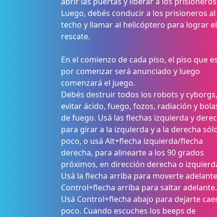
abrir las puertas y liberar a los prisioneros
Luego, debés conducir a los prisioneros al
techo y llamar al helicóptero para lograr el
rescate.
En el comienzo de cada piso, el piso que e
por comenzar será anunciado y luego
comenzará el juego.
Debés destruir todos los robots y cyborgs,
evitar ácido, fuego, fozos, radiación y bola
de fuego. Usá las flechas izquierda y dere
para girar a la izquierda y a la derecha sól
poco, o usá Alt+flecha izquierda/flecha
derecha, para alinearte a los 90 grados
próximos, en dirección derecha o izquierd
Usá la flecha arriba para moverte adelante
Control+flecha arriba para saltar adelante.
Usá Control+flecha abajo para dejarte cae
poco. Cuando escuches los beeps de