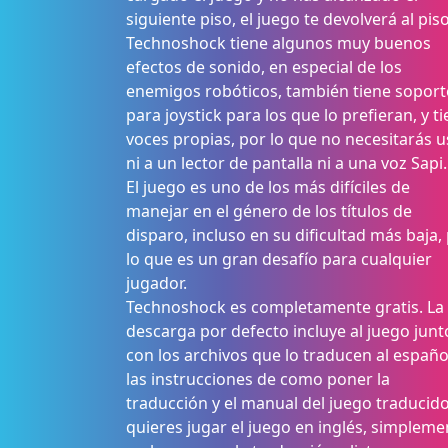
siguiente piso, el juego te devolverá al piso
Technoshock tiene algunos muy buenos
efectos de sonido, en especial de los
enemigos robóticos, también tiene soport
para joystick para los que lo prefieran, y t
voces propias, por lo que no necesitarás u
ni a un lector de pantalla ni a una voz Sapi.
El juego es uno de los más difíciles de
manejar en el género de los títulos de
disparo, incluso en su dificultad más baja,
lo que es un gran desafío para cualquier
jugador.
Technoshock es completamente gratis. La
descarga por defecto incluye al juego junt
con los archivos que lo traducen al españo
las instrucciones de como poner la
traducción y el manual del juego traducido
quieres jugar el juego en inglés, simpleme