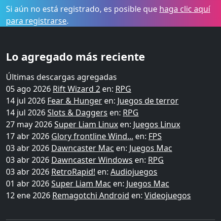
Si aún no está registrado, es posible que
haga clic aquí
para registrarse
.
Lo agregado más reciente
Últimas descargas agregadas
05 ago 2026
Rift Wizard 2
en:
RPG
14 jul 2026
Fear & Hunger
en:
Juegos de terror
14 jul 2026
Slots & Daggers
en:
RPG
27 may 2026
Super Liam Linux
en:
Juegos Linux
17 abr 2026
Glory frontline Wind...
en:
FPS
03 abr 2026
Dawncaster Mac
en:
Juegos Mac
03 abr 2026
Dawncaster Windows
en:
RPG
03 abr 2026
RetroRapid!
en:
Audiojuegos
01 abr 2026
Super Liam Mac
en:
Juegos Mac
12 ene 2026
Remagotchi Android
en:
Videojuegos