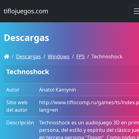
tiflojuegos.com
Descargas
Descargas
Windows
FPS
Technoshock
Technoshock
Autor
Anatol Kamynin
Sitio web
http://www.tiflocomp.ru/games/ts/index.
del autor
lang=en
Descripción
Technoshock es un audiojuego 3D en pri
persona, del estilo y espíritu del clásico ju
en tercera persona "Doom". Como todos l