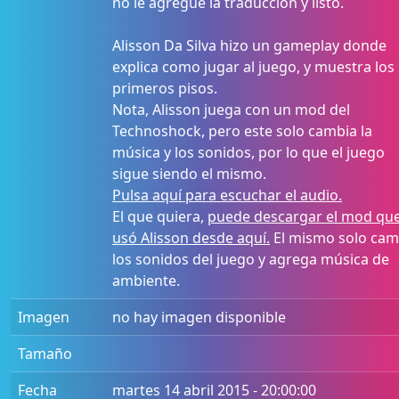
no le agregue la traducción y listo.
Alisson Da Silva hizo un gameplay donde
explica como jugar al juego, y muestra los
primeros pisos.
Nota, Alisson juega con un mod del
Technoshock, pero este solo cambia la
música y los sonidos, por lo que el juego
sigue siendo el mismo.
Pulsa aquí para escuchar el audio.
El que quiera,
puede descargar el mod qu
usó Alisson desde aquí.
El mismo solo cam
los sonidos del juego y agrega música de
ambiente.
Imagen
no hay imagen disponible
Tamaño
Fecha
martes 14 abril 2015 - 20:00:00