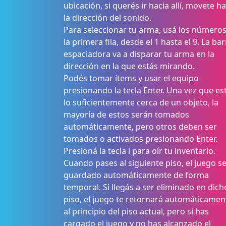
ubicación, si querés ir hacia allí, movete ha
la dirección del sonido.
Para seleccionar tu arma, usá los número
la primera fila, desde el 1 hasta el 9. La bar
espaciadora va a disparar tu arma en la
dirección en la que estás mirando.
Podés tomar ítems y usar el equipo
presionando la tecla Enter. Una vez que es
lo suficientemente cerca de un objeto, la
mayoría de estos serán tomados
automáticamente, pero otros deben ser
tomados o activados presionando Enter.
Presioná la tecla i para oír tu inventario.
Cuando pases al siguiente piso, el juego s
guardado automáticamente de forma
temporal. Si llegás a ser eliminado en dich
piso, el juego te retornará automáticamen
al principio del piso actual, pero si has
cargado el juego y no has alcanzado el