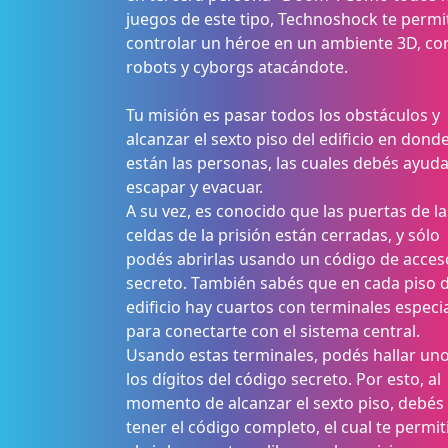
juegos de este tipo, Technoshock te permi
controlar un héroe en un ambiente 3D, co
robots y cyborgs atacándote.
Tu misión es pasar todos los obstáculos y
alcanzar el sexto piso del edificio en dond
están las personas, las cuales debés ayuda
escapar y evacuar.
A su vez, es conocido que las puertas de la
celdas de la prisión están cerradas, y sólo
podés abrirlas usando un código de acces
secreto. También sabés que en cada piso d
edificio hay cuartos con terminales especi
para conectarte con el sistema central.
Usando estas terminales, podés hallar un
los dígitos del código secreto. Por esto, al
momento de alcanzar el sexto piso, debés
tener el código completo, el cual te permit