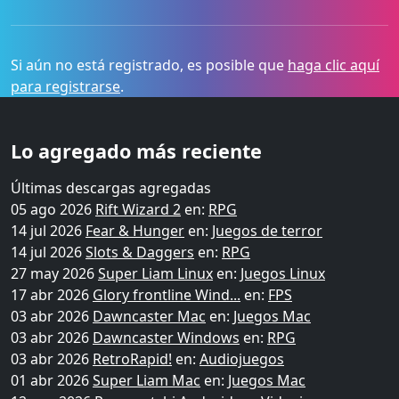
Si aún no está registrado, es posible que
haga clic aquí
para registrarse
.
Lo agregado más reciente
Últimas descargas agregadas
05 ago 2026
Rift Wizard 2
en:
RPG
14 jul 2026
Fear & Hunger
en:
Juegos de terror
14 jul 2026
Slots & Daggers
en:
RPG
27 may 2026
Super Liam Linux
en:
Juegos Linux
17 abr 2026
Glory frontline Wind...
en:
FPS
03 abr 2026
Dawncaster Mac
en:
Juegos Mac
03 abr 2026
Dawncaster Windows
en:
RPG
03 abr 2026
RetroRapid!
en:
Audiojuegos
01 abr 2026
Super Liam Mac
en:
Juegos Mac