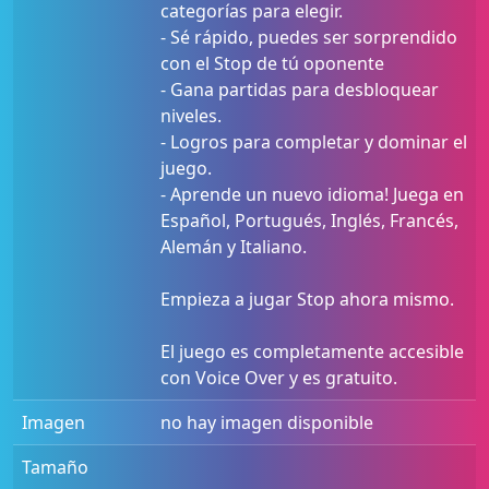
categorías para elegir.
- Sé rápido, puedes ser sorprendido
con el Stop de tú oponente
- Gana partidas para desbloquear
niveles.
- Logros para completar y dominar el
juego.
- Aprende un nuevo idioma! Juega en
Español, Portugués, Inglés, Francés,
Alemán y Italiano.
Empieza a jugar Stop ahora mismo.
El juego es completamente accesible
con Voice Over y es gratuito.
Imagen
no hay imagen disponible
Tamaño