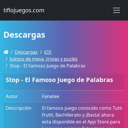
tiflojuegos.com
Descargas
Descargas
iOS
Juegos de mesa, trivias y puzles
Stop - El Famoso Juego de Palabras
Stop - El Famoso Juego de Palabras
Autor
Fanatee
Descripción
El famoso juego conocido como Tutti
frutti, Bachillerato y ¡Basta! ahora
esta disponible en el App Store para