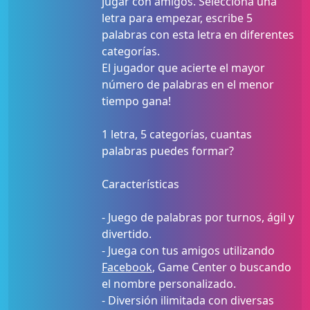
jugar con amigos. Selecciona una
letra para empezar, escribe 5
palabras con esta letra en diferentes
categorías.
El jugador que acierte el mayor
número de palabras en el menor
tiempo gana!
1 letra, 5 categorías, cuantas
palabras puedes formar?
Características
- Juego de palabras por turnos, ágil y
divertido.
- Juega con tus amigos utilizando
Facebook
, Game Center o buscando
el nombre personalizado.
- Diversión ilimitada con diversas