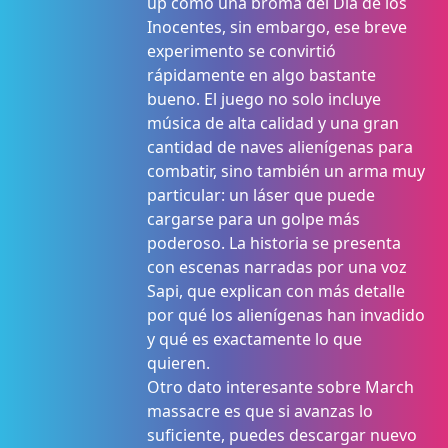
up como una broma del Día de los
Inocentes, sin embargo, ese breve
experimento se convirtió
rápidamente en algo bastante
bueno. El juego no solo incluye
música de alta calidad y una gran
cantidad de naves alienígenas para
combatir, sino también un arma muy
particular: un láser que puede
cargarse para un golpe más
poderoso. La historia se presenta
con escenas narradas por una voz
Sapi, que explican con más detalle
por qué los alienígenas han invadido
y qué es exactamente lo que
quieren.
Otro dato interesante sobre March
massacre es que si avanzas lo
suficiente, puedes descargar nuevo