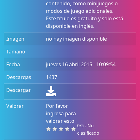
contenido, como minijuegos o
modos de juego adicionales.
Este título es gratuito y solo está
disponible en inglés.
Imagen
no hay imagen disponible
Tamaño
Fecha
jueves 16 abril 2015 - 10:09:54
Descargas
1437
Descargar
Valorar
Por favor
ingresa para
valorar esto.
0/5 : No
clasificado