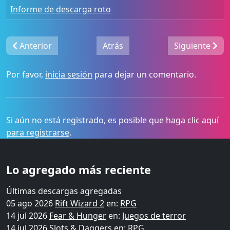
Informe de descarga roto
Anterior
Atrás
Siguiente
Por favor,
inicia sesión
para dejar un comentario.
Si aún no está registrado, es posible que
haga clic aquí
para registrarse
.
Lo agregado más reciente
Últimas descargas agregadas
05 ago 2026
Rift Wizard 2
en:
RPG
14 jul 2026
Fear & Hunger
en:
Juegos de terror
14 jul 2026
Slots & Daggers
en:
RPG