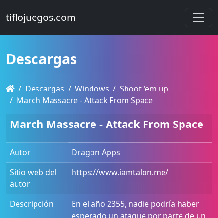
tiflojuegos.com
Descargas
Descargas
Windows
Shoot 'em up
March Massacre - Attack From Space
March Massacre - Attack From Space
Autor
Dragon Apps
Sitio web del
https://www.iamtalon.me/
autor
Descripción
En el año 2355, nadie podría haber
esperado un ataque por parte de un