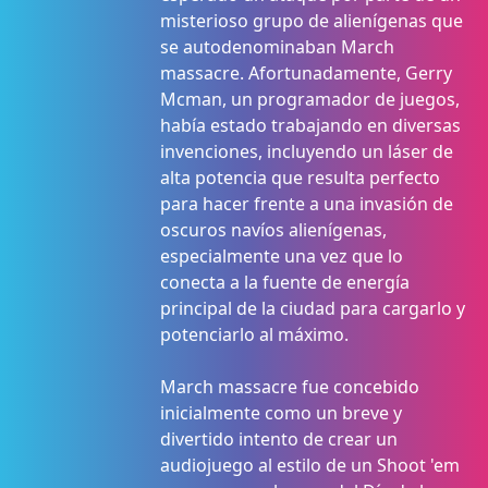
misterioso grupo de alienígenas que
se autodenominaban March
massacre. Afortunadamente, Gerry
Mcman, un programador de juegos,
había estado trabajando en diversas
invenciones, incluyendo un láser de
alta potencia que resulta perfecto
para hacer frente a una invasión de
oscuros navíos alienígenas,
especialmente una vez que lo
conecta a la fuente de energía
principal de la ciudad para cargarlo y
potenciarlo al máximo.
March massacre fue concebido
inicialmente como un breve y
divertido intento de crear un
audiojuego al estilo de un Shoot 'em