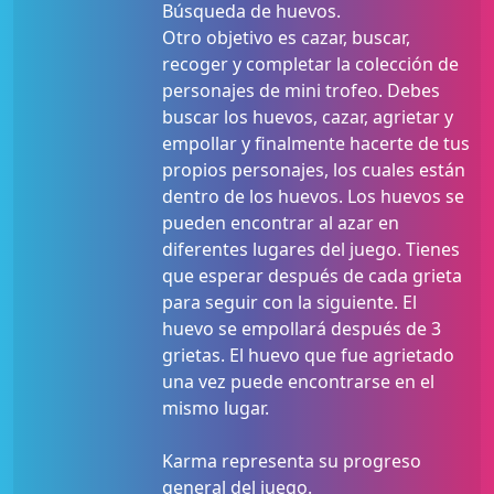
Búsqueda de huevos.
Otro objetivo es cazar, buscar,
recoger y completar la colección de
personajes de mini trofeo. Debes
buscar los huevos, cazar, agrietar y
empollar y finalmente hacerte de tus
propios personajes, los cuales están
dentro de los huevos. Los huevos se
pueden encontrar al azar en
diferentes lugares del juego. Tienes
que esperar después de cada grieta
para seguir con la siguiente. El
huevo se empollará después de 3
grietas. El huevo que fue agrietado
una vez puede encontrarse en el
mismo lugar.
Karma representa su progreso
general del juego.