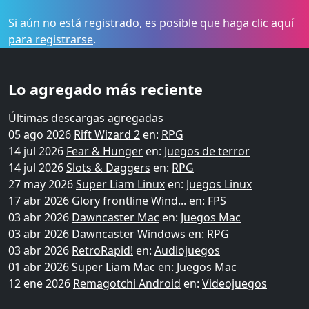
Si aún no está registrado, es posible que
haga clic aquí
para registrarse
.
Lo agregado más reciente
Últimas descargas agregadas
05 ago 2026
Rift Wizard 2
en:
RPG
14 jul 2026
Fear & Hunger
en:
Juegos de terror
14 jul 2026
Slots & Daggers
en:
RPG
27 may 2026
Super Liam Linux
en:
Juegos Linux
17 abr 2026
Glory frontline Wind...
en:
FPS
03 abr 2026
Dawncaster Mac
en:
Juegos Mac
03 abr 2026
Dawncaster Windows
en:
RPG
03 abr 2026
RetroRapid!
en:
Audiojuegos
01 abr 2026
Super Liam Mac
en:
Juegos Mac
12 ene 2026
Remagotchi Android
en:
Videojuegos