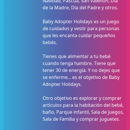
Navidad, Pascua, San Valentín, Día
de la Madre, Día del Padre y otros.
Baby Adopter Holidays es un juego
de cuidados y vestir para personas
que les encanta cuidar pequeños
bebés.
Tienes que alimentar a tu bebé
cuando tenga hambre. Tiene que
tener 30 de energía. Y no dejes que
se enferme... es el objetivo de Baby
Adopter Holidays.
Otro objetivo es explorar y comprar
artículos para la habitación del bebé,
baño, Parque infantil, Sala de juegos,
Sala de Familia y comprar juguetes.