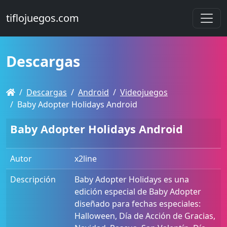
tiflojuegos.com
Descargas
Descargas
Android
Videojuegos
Baby Adopter Holidays Android
Baby Adopter Holidays Android
Autor
x2line
Descripción
Baby Adopter Holidays es una
edición especial de Baby Adopter
diseñado para fechas especiales:
Halloween, Día de Acción de Gracias,