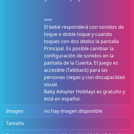
===
El bebé responderá con sonidos de
toque o doble toque y cuando
toques con dos dedos la pantalla
Principal. Es posible cambiar la
configuración de sonidos en la
pantalla de la Cuenta. El juego es
accesible (Talkback) para las
personas ciegas y con discapacidad
visual.
Baby Adopter Holidays es gratuito y
está en español.
Imagen
no hay imagen disponible
Tamaño