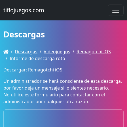
tiflojuegos.com
Descargas
Descargas
Videojuegos
Remagotchi iOS
Informe de descarga roto
Descargar:
Remagotchi iOS
Un administrador se hará consciente de esta descarga,
por favor deja un mensaje si lo sientes necesario.
No utilice este formulario para contactar con el
administrador por cualquier otra razón.