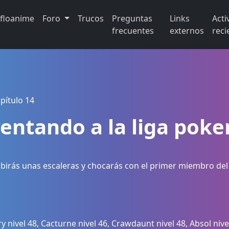
ifloanime
Foro
Trucos
Preguntas
Links
Acti
frecuentes
externos
reci
pítulo 14
frentando a la liga pok
ubirás unas escaleras y chocarás con el primer miembro del 
 nivel 48, Cacturne nivel 46, Crawdaunt nivel 48, Absol nive