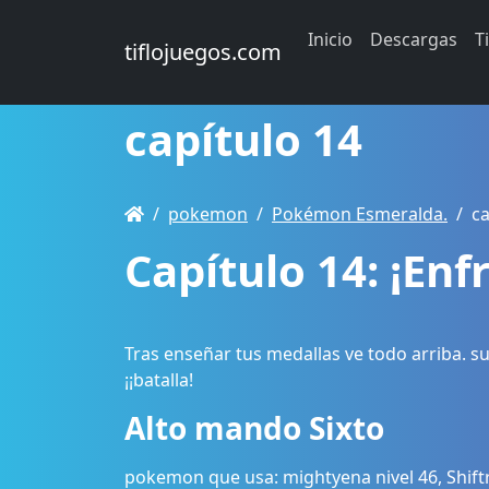
Inicio
Descargas
T
tiflojuegos.com
capítulo 14
pokemon
Pokémon Esmeralda.
ca
Capítulo 14: ¡En
Tras enseñar tus medallas ve todo arriba. s
¡¡batalla!
Alto mando Sixto
pokemon que usa: mightyena nivel 46, Shiftry