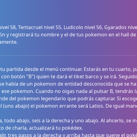
vel 58, Tentacruel nivel 55, Ludicolo nivel 56, Gyarados nive
eón y registrará tu nombre y el de tus pokemon en el hall de
camente.
u partida desde el menú continuar. Estarás en tu cuarto, par
on botón "B") quien te dará el tiket barco y se irá. Seguido 
se habla de un pokemon de entidad desconocida que se ha 
a ese pokemon. Cuando no oigas nada al pulsar B, tendrás l
nde del pokemon legendario que podrás capturar. Si escoge
l (uno abajo) el pokemon errante será Latios. De igual man
, todo abajo, seis a la derecha y uno abajo. Al ahcerlo, se i
co de charla, actualizará tu pokédex.
alir, tres pasos a la derecha y arriba hasta que suene el po