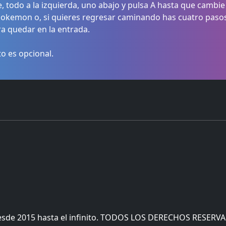
, todo a la izquierda, uno abajo y pulsa A hasta que cambie
 pokemon o, si quieres regresar caminando has cuatro pasos a 
ra quedar en la entrada.
to es opcional.
esde 2015 hasta el infinito. TODOS LOS DERECHOS RESERV