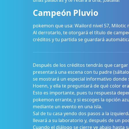
unas palabras y te retará a una, ¡batalla!
Campeón Pluvio
pokemon que usa: Wailord nivel 57, Milotic ni
Al derrotarlo, te otorgará el título de camp
créditos y tu partida se guardará automáti
Después de los créditos tendrás que cargar t
presentará una escena con tu padre (sáltalo c
se mostrará un especial informativo donde 
Hoenn, y ella te preguntará de qué color er
Esto es importante, pues tu respuesta depe
pokemon errante, y si escoges la opción azu
mediante un evento en una isla.
Sal de tu casa yendo dos pasos a la izquierda
llevará a su laboratorio y, después de un po
Cuando el diálogo se cierre ve abajo hasta s