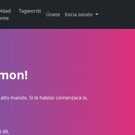
vidad
Tagwords
Únete
Inicia sesión
ente
emon!
alto mando. Si le hablas comenzará la,
l 49.