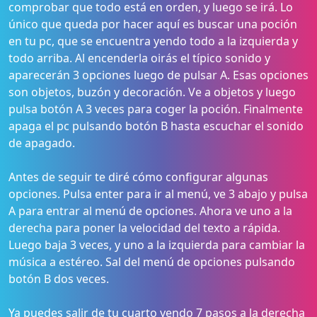
comprobar que todo está en orden, y luego se irá. Lo
único que queda por hacer aquí es buscar una poción
en tu pc, que se encuentra yendo todo a la izquierda y
todo arriba. Al encenderla oirás el típico sonido y
aparecerán 3 opciones luego de pulsar A. Esas opciones
son objetos, buzón y decoración. Ve a objetos y luego
pulsa botón A 3 veces para coger la poción. Finalmente
apaga el pc pulsando botón B hasta escuchar el sonido
de apagado.
Antes de seguir te diré cómo configurar algunas
opciones. Pulsa enter para ir al menú, ve 3 abajo y pulsa
A para entrar al menú de opciones. Ahora ve uno a la
derecha para poner la velocidad del texto a rápida.
Luego baja 3 veces, y uno a la izquierda para cambiar la
música a estéreo. Sal del menú de opciones pulsando
botón B dos veces.
Ya puedes salir de tu cuarto yendo 7 pasos a la derecha