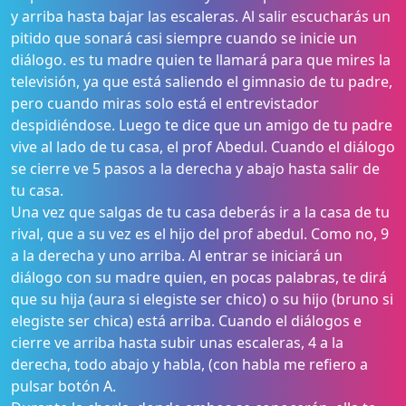
y arriba hasta bajar las escaleras. Al salir escucharás un
pitido que sonará casi siempre cuando se inicie un
diálogo. es tu madre quien te llamará para que mires la
televisión, ya que está saliendo el gimnasio de tu padre,
pero cuando miras solo está el entrevistador
despidiéndose. Luego te dice que un amigo de tu padre
vive al lado de tu casa, el prof Abedul. Cuando el diálogo
se cierre ve 5 pasos a la derecha y abajo hasta salir de
tu casa.
Una vez que salgas de tu casa deberás ir a la casa de tu
rival, que a su vez es el hijo del prof abedul. Como no, 9
a la derecha y uno arriba. Al entrar se iniciará un
diálogo con su madre quien, en pocas palabras, te dirá
que su hija (aura si elegiste ser chico) o su hijo (bruno si
elegiste ser chica) está arriba. Cuando el diálogos e
cierre ve arriba hasta subir unas escaleras, 4 a la
derecha, todo abajo y habla, (con habla me refiero a
pulsar botón A.