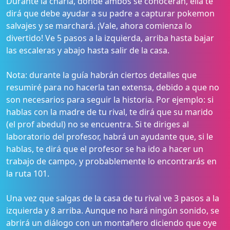
Durante la charla, donde ambos se conocerán, ella te
dirá que debe ayudar a su padre a capturar pokemon
salvajes y se marchará. ¡Vale, ahora comienza lo
divertido! Ve 5 pasos a la izquierda, arriba hasta bajar
las escaleras y abajo hasta salir de la casa.
Nota: durante la guía habrán ciertos detalles que
resumiré para no hacerla tan extensa, debido a que no
son necesarios para seguir la historia. Por ejemplo: si
hablas con la madre de tu rival, te dirá que su marido
(el prof abedul) no se encuentra. Si te diriges al
laboratorio del profesor, habrá un ayudante que, si le
hablas, te dirá que el profesor se ha ido a hacer un
trabajo de campo, y probablemente lo encontrarás en
la ruta 101.
Una vez que salgas de la casa de tu rival ve 3 pasos a la
izquierda y 8 arriba. Aunque no hará ningún sonido, se
abrirá un diálogo con un montañero diciendo que oye