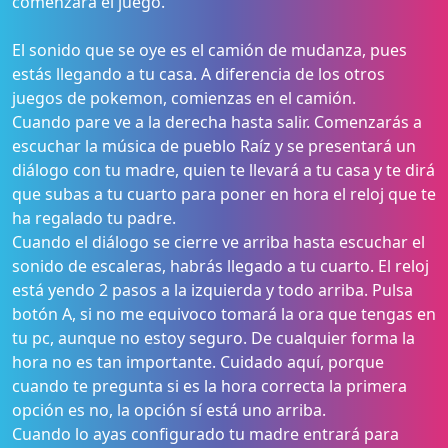
comenzará el juego.
El sonido que se oye es el camión de mudanza, pues
estás llegando a tu casa. A diferencia de los otros
juegos de pokemon, comienzas en el camión.
Cuando pare ve a la derecha hasta salir. Comenzarás a
escuchar la música de pueblo Raíz y se presentará un
diálogo con tu madre, quien te llevará a tu casa y te dirá
que subas a tu cuarto para poner en hora el reloj que te
ha regalado tu padre.
Cuando el diálogo se cierre ve arriba hasta escuchar el
sonido de escaleras, habrás llegado a tu cuarto. El reloj
está yendo 2 pasos a la izquierda y todo arriba. Pulsa
botón A, si no me equivoco tomará la ora que tengas en
tu pc, aunque no estoy seguro. De cualquier forma la
hora no es tan importante. Cuidado aquí, porque
cuando te pregunta si es la hora correcta la primera
opción es no, la opción sí está uno arriba.
Cuando lo ayas configurado tu madre entrará para