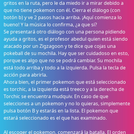
gritos en la ruta, pero le da miedo ir a mirar debido a
que no tiene pokemon con él. Cierra el diálogo (con
botón b) y ve 2 pasos hacia arriba. ¡Aquí comienza lo
bueno! Y la música lo confirma, ¿a que si?
Se presentará otro diálogo con una persona pidiendo
ayuda a gritos, es el profesor abedul quien está siendo
atacado por un Zigzagoon y te dice que cojas una
pokeball de su mochila. Hay que ser cuidadoso en esto,
porque es algo que no se podrá cambiar. Su mochila
está todo arriba y todo a la izquierda. Pulsa la tecla de
acción para abrirla.
Ahora bien, el primer pokemon que está seleccionado
es torchic, a la izquierda está treeco y a la derecha de
Torchic se encuentra mudquiv. En caso de que
selecciones a un pokemon y no lo quieras, simplemente
pulsa botón B y estarás en la lista. El pokemon que
estará seleccionado es el que has examinado.
Al escoger el pokemon, comenzará la batalla. El orden