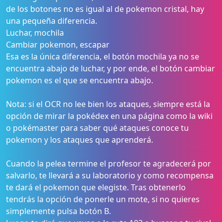
de los botones no es igual al de pokemon cristal, hay
una pequeña diferencia.
Luchar, mochila
Cambiar pokemon, escapar
Esa es la única diferencia, el botón mochila ya no se
encuentra abajo de luchar, y por ende, el botón cambiar
pokemon es el que se encuentra abajo.
Nota: si el OCR no lee bien los ataques, siempre está la
opción de mirar la pokédex en una página como la wiki
o pokémaster para saber qué ataques conoce tu
pokemon y los ataques que aprenderá.
Cuando la pelea termine el profesor te agradecerá por
salvarlo, te llevará a su laboratorio y como recompensa
te dará el pokemon que elegiste. Tras obtenerlo
tendrás la opción de ponerle un mote, si no quieres
simplemente pulsa botón B.