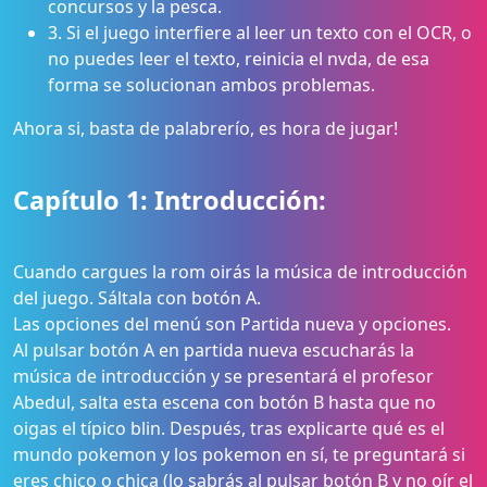
concursos y la pesca.
3. Si el juego interfiere al leer un texto con el OCR, o
no puedes leer el texto, reinicia el nvda, de esa
forma se solucionan ambos problemas.
Ahora si, basta de palabrerío, es hora de jugar!
Capítulo 1: Introducción:
Cuando cargues la rom oirás la música de introducción
del juego. Sáltala con botón A.
Las opciones del menú son Partida nueva y opciones.
Al pulsar botón A en partida nueva escucharás la
música de introducción y se presentará el profesor
Abedul, salta esta escena con botón B hasta que no
oigas el típico blin. Después, tras explicarte qué es el
mundo pokemon y los pokemon en sí, te preguntará si
eres chico o chica (lo sabrás al pulsar botón B y no oír el