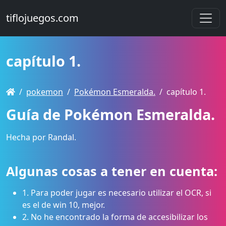
tiflojuegos.com
capítulo 1.
pokemon
Pokémon Esmeralda.
capítulo 1.
Guía de Pokémon Esmeralda.
Hecha por Randal.
Algunas cosas a tener en cuenta:
1. Para poder jugar es necesario utilizar el OCR, si
es el de win 10, mejor.
2. No he encontrado la forma de accesibilizar los