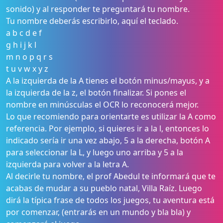
sonido) y al responder te preguntará tu nombre.
Tu nombre deberás escribirlo, aquí el teclado.
a b c d e f
g h i j k l
m n o p q r s
t u v w x y z
A la izquierda de la A tienes el botón minus/mayus, y a
la izquierda de la z, el botón finalizar. Si pones el
nombre en minúsculas el OCR lo reconocerá mejor.
Lo que recomiendo para orientarte es utilizar la A como
referencia. Por ejemplo, si quieres ir a la l, entonces lo
indicado sería ir una vez abajo, 5 a la derecha, botón A
para seleccionar la L, y luego uno arriba y 5 a la
izquierda para volver a la letra A.
Al decirle tu nombre, el prof Abedul te informará que te
acabas de mudar a su pueblo natal, Villa Raíz. Luego
dirá la típica frase de todos los juegos, tu aventura está
por comenzar, (entrarás en un mundo y bla bla) y