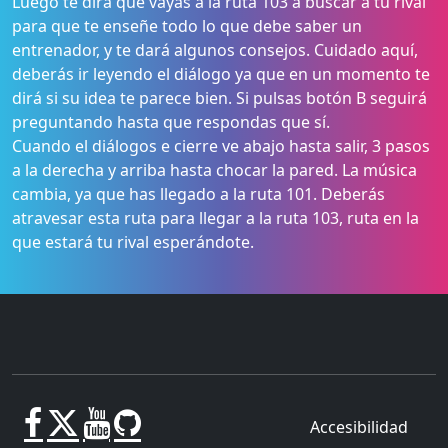
Luego te dirá que vayas a la ruta 103 a buscar a tu rival
para que te enseñe todo lo que debe saber un
entrenador, y te dará algunos consejos. Cuidado aquí,
deberás ir leyendo el diálogo ya que en un momento te
dirá si su idea te parece bien. Si pulsas botón B seguirá
preguntando hasta que respondas que sí.
Cuando el diálogos e cierre ve abajo hasta salir, 3 pasos
a la derecha y arriba hasta chocar la pared. La música
cambia, ya que has llegado a la ruta 101. Deberás
atravesar esta ruta para llegar a la ruta 103, ruta en la
que estará tu rival esperándote.
Accesibilidad