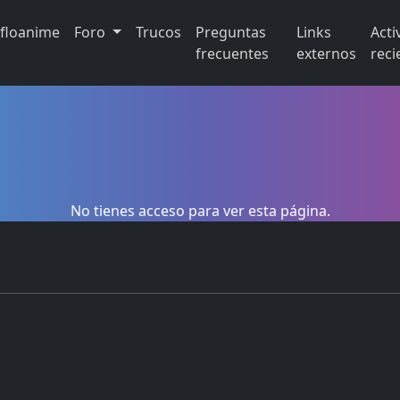
ifloanime
Foro
Trucos
Preguntas
Links
Acti
frecuentes
externos
reci
No tienes acceso para ver esta página.