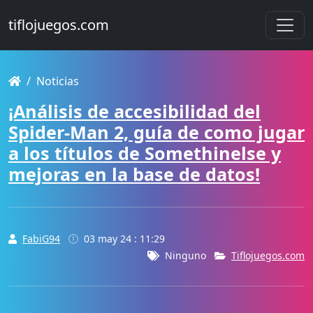
tiflojuegos.com
Noticias
¡Análisis de accesibilidad del
Spider-Man 2, guía de como jugar
a los títulos de Somethinelse y
mejoras en la base de datos!
FabiG94
03 may 24 : 11:29
Ninguno
Tiflojuegos.com