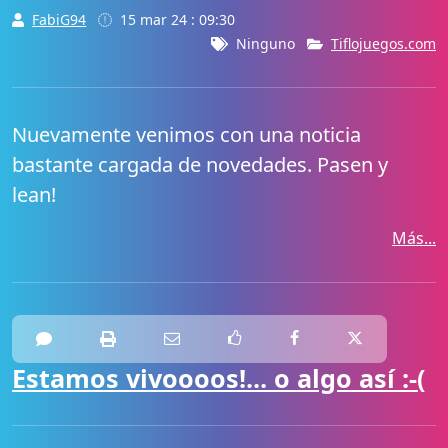
FabiG94
15 mar 24 : 09:30
Ninguno
Tiflojuegos.com
Nuevamente venimos con una noticia
bastante cargada de novedades. Pasen y
lean!
Más...
Estamos vivoooos!... o algo así :-(