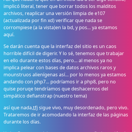
implicó literal, tener que borrar todos los malditos
archivos, reaplicar una versión limpia de e107
(actualizada por fin xd) verificar que nada se
corrompiese (a la vista)en la bd, y pos... ya estamos
aquí.
Se darán cuenta que la interfaz del sitio es un caos
horrible difícil de digerir. Y lo sé, tenemos que trabajar
en ello durante estos días, pero... al menos ya no
implica pelear con bases de datos archivos raros y
mounstruos alienígenas así... por lo menos ya estamos
andando con php7... podríamos ir a php8, pero no
quise poruqe tendríamos que deshacernos del
simpático defianstrap (nuestro tema)
así que nada,
tfj
sigue vivo, muy desordenado, pero vivo.
Trataremos de ir acomodando la interfaz de las páginas
durante los días.