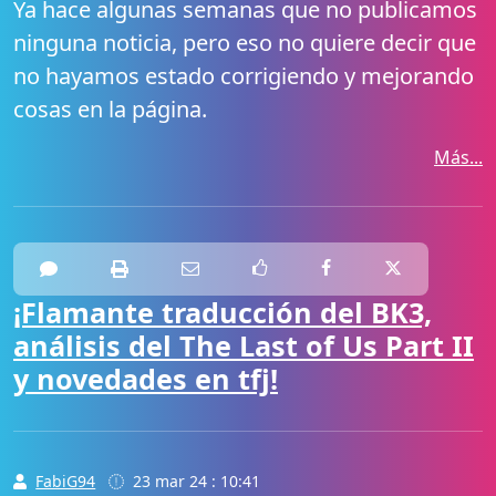
Ya hace algunas semanas que no publicamos
ninguna noticia, pero eso no quiere decir que
no hayamos estado corrigiendo y mejorando
cosas en la página.
Más...
¡Flamante traducción del BK3,
análisis del The Last of Us Part II
y novedades en tfj!
FabiG94
23 mar 24 : 10:41