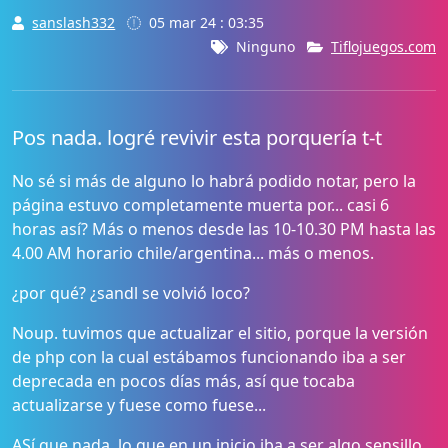
sanslash332
05 mar 24 : 03:35
Ninguno
Tiflojuegos.com
Pos nada. logré revivir esta porquería t-t
No sé si más de alguno lo habrá podido notar, pero la
página estuvo completamente muerta por... casi 6
horas así? Más o menos desde las 10-10.30 PM hasta las
4.00 AM horario chile/argentina... más o menos.
¿por qué? ¿sandl se volvió loco?
Noup. tuvimos que actualizar el sitio, porque la versión
de php con la cual estábamos funcionando iba a ser
deprecada en pocos días más, así que tocaba
actualizarse y fuese como fuese...
ASí que nada. lo que en un inicio iba a ser algo sensillo,