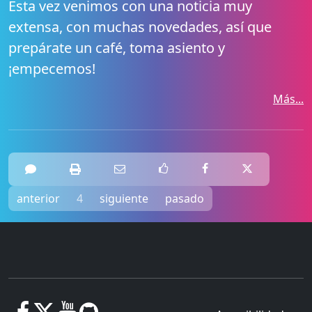
Esta vez venimos con una noticia muy
extensa, con muchas novedades, así que
prepárate un café, toma asiento y
¡empecemos!
Más...
anterior
4
siguiente
pasado