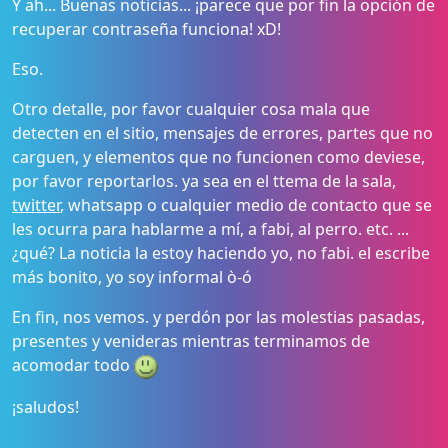
Y ah... Buenas noticias... ¡parece que por fin la opción de
recuperar contraseña funciona! xD!
Eso.
Otro detalle, por favor cualquier cosa mala que
detecten en el sitio, mensajes de errores, partes que no
carguen, y elementos que no funcionen como deviese,
por favor reportarlos. ya sea en el ttema de la sala,
twitter
, whatsapp o cualquier medio de contacto que se
les ocurra para hablarme a mí, a fabi, al perro. etc. ...
¿qué? La noticia la estoy haciendo yo, no fabi. el escribe
más bonito, yo soy informal ò-ó
En fin, nos vemos. y perdón por las molestias pasadas,
presentes y venideras mientras terminamos de
acomodar todo
¡saludos!