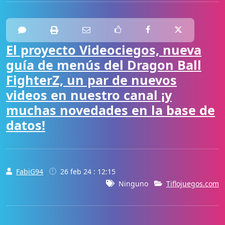
El proyecto Videociegos, nueva
guía de menús del Dragon Ball
FighterZ, un par de nuevos
videos en nuestro canal ¡y
muchas novedades en la base de
datos!
FabiG94
26 feb 24 : 12:15
Ninguno
Tiflojuegos.com