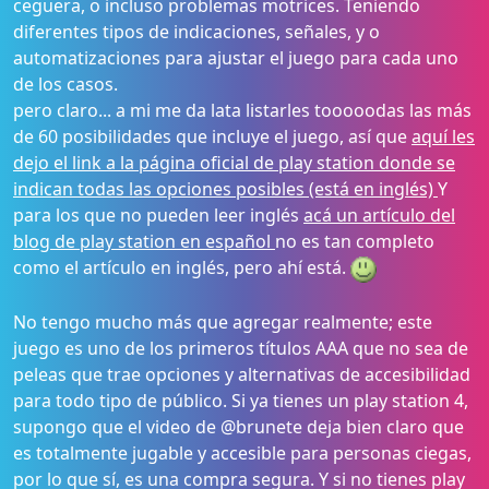
ceguera, o incluso problemas motrices. Teniendo
diferentes tipos de indicaciones, señales, y o
automatizaciones para ajustar el juego para cada uno
de los casos.
pero claro... a mi me da lata listarles tooooodas las más
de 60 posibilidades que incluye el juego, así que
aquí les
dejo el link a la página oficial de play station donde se
indican todas las opciones posibles (está en inglés)
Y
para los que no pueden leer inglés
acá un artículo del
blog de play station en español
no es tan completo
como el artículo en inglés, pero ahí está.
No tengo mucho más que agregar realmente; este
juego es uno de los primeros títulos AAA que no sea de
peleas que trae opciones y alternativas de accesibilidad
para todo tipo de público. Si ya tienes un play station 4,
supongo que el video de @brunete deja bien claro que
es totalmente jugable y accesible para personas ciegas,
por lo que sí, es una compra segura. Y si no tienes play