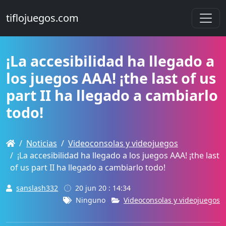
tiflojuegos.com
¡La accesibilidad ha llegado a
los juegos AAA! ¡the last of us
part II ha llegado a cambiarlo
todo!
Noticias
Videoconsolas y videojuegos
¡La accesibilidad ha llegado a los juegos AAA! ¡the last
of us part II ha llegado a cambiarlo todo!
sanslash332
20 jun 20 : 14:34
Ninguno
Videoconsolas y videojuegos