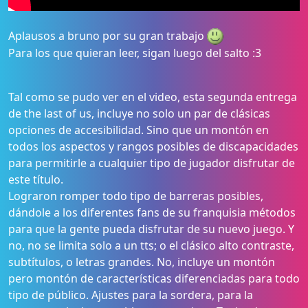
Aplausos a bruno por su gran trabajo
Para los que quieran leer, sigan luego del salto :3
Tal como se pudo ver en el video, esta segunda entrega
de the last of us, incluye no solo un par de clásicas
opciones de accesibilidad. Sino que un montón en
todos los aspectos y rangos posibles de discapacidades
para permitirle a cualquier tipo de jugador disfrutar de
este título.
Lograron romper todo tipo de barreras posibles,
dándole a los diferentes fans de su franquisia métodos
para que la gente pueda disfrutar de su nuevo juego. Y
no, no se limita solo a un tts; o el clásico alto contraste,
subtítulos, o letras grandes. No, incluye un montón
pero montón de características diferenciadas para todo
tipo de público. Ajustes para la sordera, para la