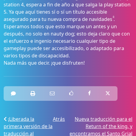
station 4, espera a fin de año a que salga la play station
5. Ya que aquí tienes sí o sí un título accesible
asegurado para tu nueva compra de navidades ̂̂.
Esperamos todos que esto marque un antes y un
después, no solo en nauty dog; esto deja claro que con
el esfuerzo e ingenio necesario cualquier tipo de
gameplay puede ser accesibilizado, o adaptado para
varios tipos de discapacidad.
Nada más que decir. ¡que disfruten!
¡Liberada la
Atrás
Nueva traducción para el
primera versión de la
Return of the king, y
traducción al
encontramos el Santo Grial