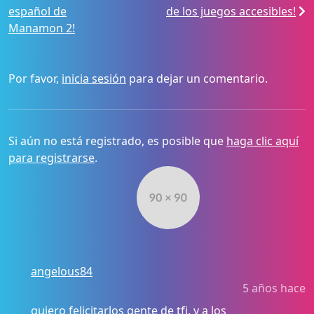
español de
de los juegos accesibles!
Manamon 2!
Por favor,
inicia sesión
para dejar un comentario.
Si aún no está registrado, es posible que
haga clic aquí
para registrarse
.
angelous84
5 años hace
quiero felicitarlos gente de tfj, y a los