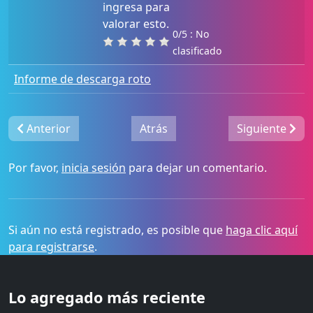
ingresa para
valorar esto.
0/5 : No
clasificado
Informe de descarga roto
Anterior
Atrás
Siguiente
Por favor,
inicia sesión
para dejar un comentario.
Si aún no está registrado, es posible que
haga clic aquí
para registrarse
.
Lo agregado más reciente