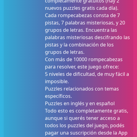
completamente gratuitos (hay 2
nuevos puzzles gratis cada día).
Cada rompecabezas consta de 7
pistas, 7 palabras misteriosas, y 20
grupos de letras. Encuentra las
palabras misteriosas descifrando las
pistas y la combinación de los
grupos de letras.
Con más de 10000 rompecabezas
para resolver, este juego ofrece:
5 niveles de dificultad, de muy fácil a
imposible.
Puzzles relacionados con temas
específicos.
Puzzles en inglés y en español
Todo esto es completamente gratis,
aunque si querés tener acceso a
todos los puzzles del juego, podés
pagar una suscripción desde la App