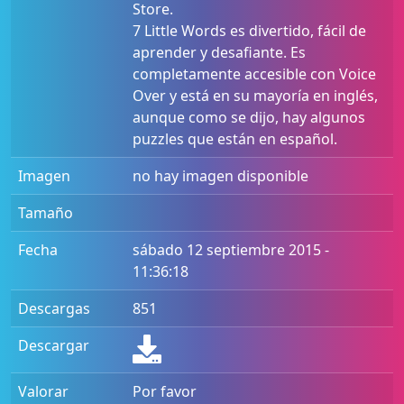
Store.
7 Little Words es divertido, fácil de
aprender y desafiante. Es
completamente accesible con Voice
Over y está en su mayoría en inglés,
aunque como se dijo, hay algunos
puzzles que están en español.
Imagen
no hay imagen disponible
Tamaño
Fecha
sábado 12 septiembre 2015 -
11:36:18
Descargas
851
Descargar
Valorar
Por favor