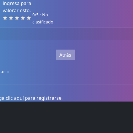
ingresa para
valorar esto.
0/5 : No
clasificado
Atrás
ario.
a clic aquí para registrarse
.