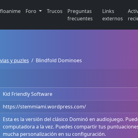
ifloanime
Foro
Trucos
Preguntas
Links
Acti
frecuentes
externos
reci
vias y puzles
Blindfold Dominoes
Kid Friendly Software
https://stemmiami.wordpress.com/
Esta es la versión del clásico Dominó en audiojuego. Puede
computadora a la vez. Puedes compartir tus puntuacione
mucha personalización en su configuración.