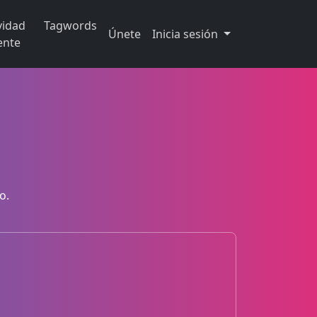
vidad
Tagwords
Únete
Inicia sesión
ente
o.