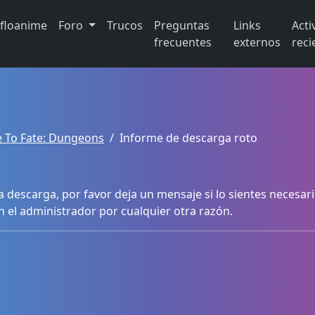
ifloanime
Foro
Trucos
Preguntas
Links
Acti
frecuentes
externos
reci
 To Fate: Dungeons
Informe de descarga roto
 descarga, por favor deja un mensaje si lo sientes necesari
n el administrador por cualquier otra razón.