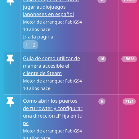
jugar audiojuegos
japoneses en español
Motor de arranque:
FabiG94
10 años hace
Ir a la página:
1
2
Guía de como utilizar de
16
15636
manera accesible el
cliente de Steam
Motor de arranque:
FabiG94
10 años hace
Como abrir los puertos
6
7121
de tu rowter y configurar
una dirección IP fija en tu
pc
Motor de arranque:
FabiG94
10 años hace