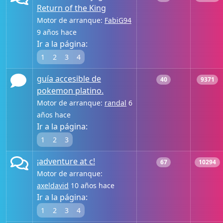
Return of the King
Motor de arranque:
FabiG94
9 años hace
Ir a la página:
1
2
3
4
guía accesible de
40
9371
pokemon platino.
Motor de arranque:
randal
6
años hace
Ir a la página:
1
2
3
¡adventure at c!
67
10294
Motor de arranque:
axeldavid
10 años hace
Ir a la página:
1
2
3
4