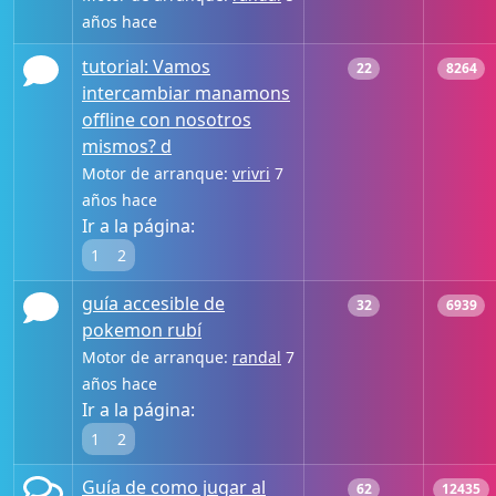
años hace
tutorial: Vamos
22
8264
intercambiar manamons
offline con nosotros
mismos? d
Motor de arranque:
vrivri
7
años hace
Ir a la página:
1
2
guía accesible de
32
6939
pokemon rubí
Motor de arranque:
randal
7
años hace
Ir a la página:
1
2
Guía de como jugar al
62
12435