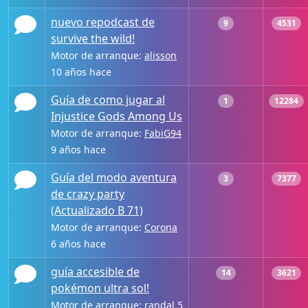
nuevo repodcast de
9
4531
survive the wild!
Motor de arranque:
alisson
10 años hace
Guía de como jugar al
1
12284
Injustice Gods Among Us
Motor de arranque:
FabiG94
9 años hace
Guía del modo aventura
3
7377
de crazy party
(Actualizado B 71)
Motor de arranque:
Corona
6 años hace
guía accesible de
14
3621
pokémon ultra sol!
Motor de arranque:
randal
5