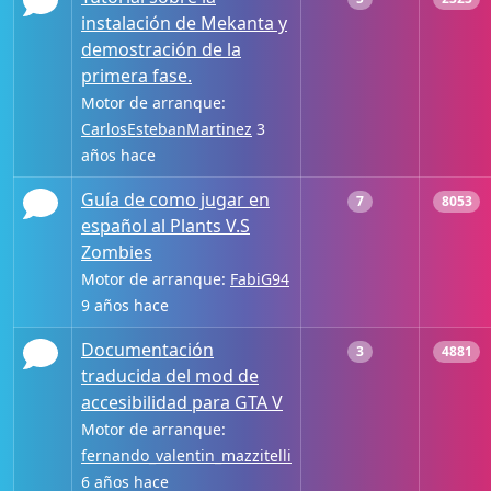
instalación de Mekanta y
demostración de la
primera fase.
Motor de arranque:
CarlosEstebanMartinez
3
años hace
Guía de como jugar en
7
8053
español al Plants V.S
Zombies
Motor de arranque:
FabiG94
9 años hace
Documentación
3
4881
traducida del mod de
accesibilidad para GTA V
Motor de arranque:
fernando_valentin_mazzitelli
6 años hace