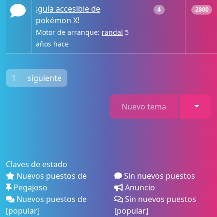
¡guía accesible de
4
2800
pokémon X!
Motor de arranque:
randal
5
años hace
1
siguiente
Toggl
Nuevo tema
Claves de estado
Nuevos puestos de
Sin nuevos puestos
Pegajoso
Anuncio
Nuevos puestos de
Sin nuevos puestos
[popular]
[popular]