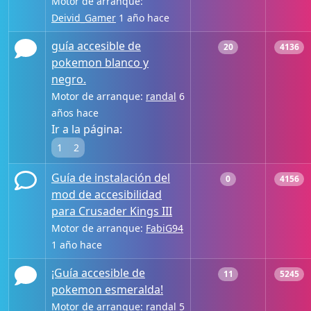
Motor de arranque:
Deivid_Gamer
1 año hace
guía accesible de
20
4136
pokemon blanco y
negro.
Motor de arranque:
randal
6
años hace
Ir a la página:
1
2
Guía de instalación del
0
4156
mod de accesibilidad
para Crusader Kings III
Motor de arranque:
FabiG94
1 año hace
¡Guía accesible de
11
5245
pokemon esmeralda!
Motor de arranque:
randal
5