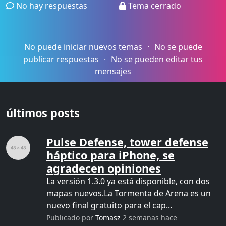
No hay respuestas
Tema cerrado
No puede iniciar nuevos temas
No se puede
publicar respuestas
No se pueden editar tus
mensajes
últimos posts
Pulse Defense, tower defense
háptico para iPhone, se
agradecen opiniones
La versión 1.3.0 ya está disponible, con dos
mapas nuevos.La Tormenta de Arena es un
nuevo final gratuito para el cap...
Publicado por
Tomasz
2 semanas hace