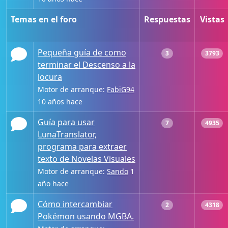
Temas en el foro
Respuestas
Vistas
Pequeña guía de como
3
3793
terminar el Descenso a la
locura
Motor de arranque:
FabiG94
10 años hace
Guía para usar
7
4935
LunaTranslator,
programa para extraer
texto de Novelas Visuales
Motor de arranque:
Sando
1
año hace
Cómo intercambiar
2
4318
Pokémon usando MGBA.