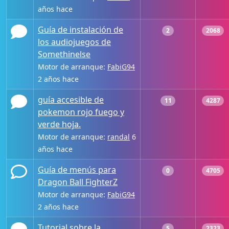
años hace
Guía de instalación de
2
2068
los audiojuegos de
Somethinelse
Motor de arranque:
FabiG94
2 años hace
guía accesible de
11
4287
pokemon rojo fuego y
verde hoja.
Motor de arranque:
randal
6
años hace
Guía de menús para
0
4705
Dragon Ball FighterZ
Motor de arranque:
FabiG94
2 años hace
Tutorial sobre la
5
2323