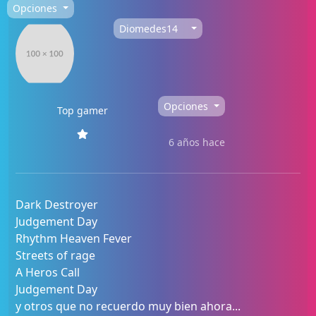
Opciones
Diomedes14
Opciones
Top gamer
6 años hace
Dark Destroyer
Judgement Day
Rhythm Heaven Fever
Streets of rage
A Heros Call
Judgement Day
y otros que no recuerdo muy bien ahora...