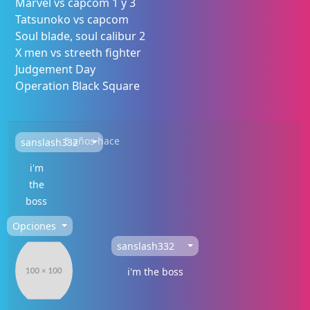
Marvel vs capcom 1 y 3
Tatsunoko vs capcom
Soul blade, soul calibur 2
X men vs streeth fighter
Judgement Day
Operation Black Square
5 años hace
sanslash332
i'm
the
boss
Opciones
sanslash332
i'm the boss