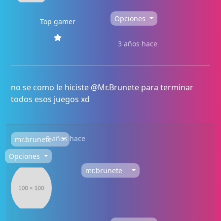
Opciones
Top gamer
3 años hace
no se como le hiciste @Mr.Brunete para terminar
todos esos juegos xd
3 años hace
mr.brunete
Opciones
mr.brunete