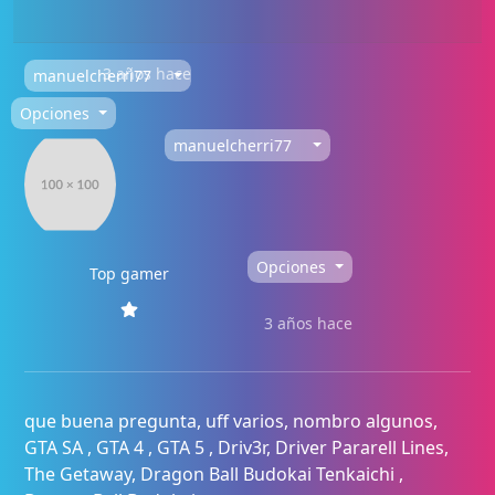
3 años hace
manuelcherri77
Opciones
manuelcherri77
Opciones
Top gamer
3 años hace
que buena pregunta, uff varios, nombro algunos,
GTA SA , GTA 4 , GTA 5 , Driv3r, Driver Pararell Lines,
The Getaway, Dragon Ball Budokai Tenkaichi ,