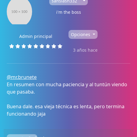
sanslash332
i'm the boss
Opciones
Admin principal
3 años hace
@mr.brunete
En resumen con mucha paciencia y al tuntún viendo
que pasaba.
Buena dale. esa vieja técnica es lenta, pero termina
funcionando jaja