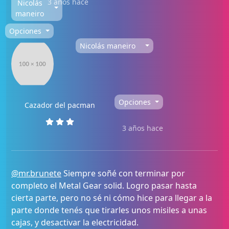
3 años hace
Nicolás
maneiro
Opciones
Nicolás maneiro
Opciones
Cazador del pacman
3 años hace
@mr.brunete
Siempre soñé con terminar por
completo el Metal Gear solid. Logro pasar hasta
cierta parte, pero no sé ni cómo hice para llegar a la
parte donde tenés que tirarles unos misiles a unas
cajas, y desactivar la electricidad.