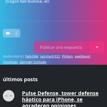
Dragon Ball Budokai, etc
2
Toggl
Publicar una respuesta
Moderator(s):
FabiG94
,
sanslash332
,
Pildain
,
axeldavid
,
Tinishion
,
Germán Schlude
últimos posts
Pulse Defense, tower defense
háptico para iPhone, se
agradecen opiniones