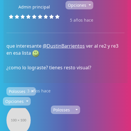
Opciones
Admin principal
5 años hace
que interesante
@DustinBarrientos
ver al re2 y re3
en esa lista
¿como lo lograste? tienes resto visual?
3 años hace
Polosses
Opciones
Polosses