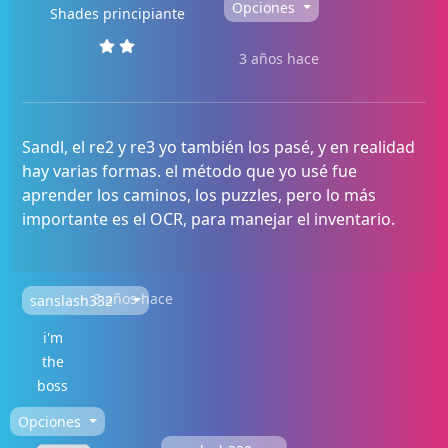
Opciones
Shades principiante
3 años hace
Sandl, el re2 y re3 yo también los pasé, y en realidad
hay varias formas. el método que yo usé fue
aprender los caminos, los puzzles, pero lo más
importante es el OCR, para manejar el inventario.
3 años hace
sanslash332
i'm
the
boss
Opciones