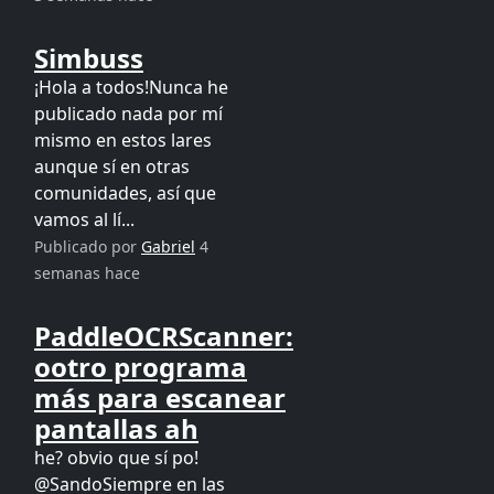
Simbuss
¡Hola a todos!Nunca he
publicado nada por mí
mismo en estos lares
aunque sí en otras
comunidades, así que
vamos al lí...
Publicado por
Gabriel
4
semanas hace
PaddleOCRScanner:
ootro programa
más para escanear
pantallas ah
he? obvio que sí po!
@SandoSiempre en las