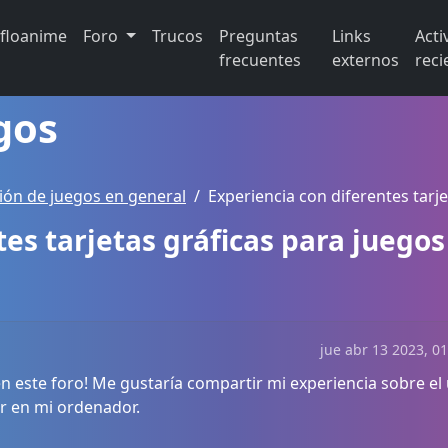
ifloanime
Foro
Trucos
Preguntas
Links
Acti
frecuentes
externos
reci
gos
ión de juegos en general
Experiencia con diferentes tarj
es tarjetas gráficas para juegos
jue abr 13 2023, 0
n este foro! Me gustaría compartir mi experiencia sobre el 
ar en mi ordenador.