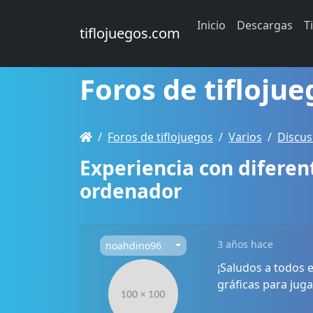
Inicio
Descargas
T
tiflojuegos.com
Foros de tiflojue
Foros de tiflojuegos
Varios
Discus
Experiencia con diferent
ordenador
3 años hace
noahdino96
¡Saludos a todos e
gráficas para jug