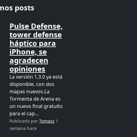
imos posts
Pulse Defense,
tower defense
háptico para
iPhone, se
agradecen
opiniones
La versión 1.3.0 ya está
disponible, con dos
mapas nuevos.La
Tormenta de Arena es
un nuevo final gratuito
para el cap...
Publicado por
Tomasz
1
semana hace