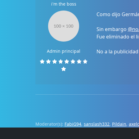
i'm the boss
Como dijo Germán,
Sin embargo
@no
Fue eliminado el li
Admin principal
No a la publicidad
Moderator(s):
FabiG94
,
sanslash332
,
Pildain
,
axel