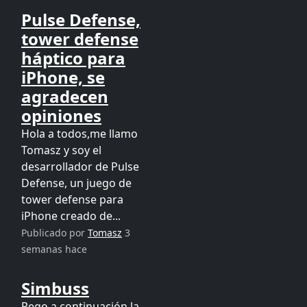
Pulse Defense,
tower defense
háptico para
iPhone, se
agradecen
opiniones
Hola a todos,me llamo
Tomasz y soy el
desarrollador de Pulse
Defense, un juego de
tower defense para
iPhone creado de...
Publicado por
Tomasz
3
semanas hace
Simbuss
Pego a continuación la