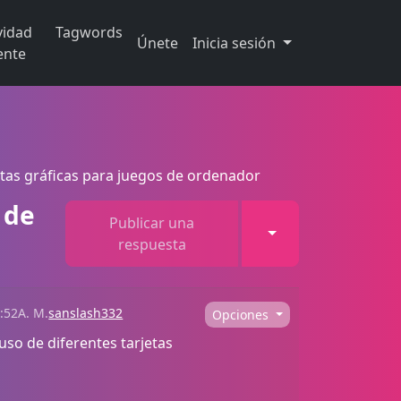
vidad
Tagwords
Únete
Inicia sesión
ente
etas gráficas para juegos de ordenador
 de
Publicar una
Toggle Dropdown
respuesta
1:52A. M.
sanslash332
Opciones
uso de diferentes tarjetas