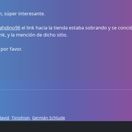
 súper interesante.
ahdino96
el link hacia la tienda estaba sobrando y se conc
nk, y la mención de dicho sitio.
 por favor.
david
,
Tinishion
,
Germán Schlude