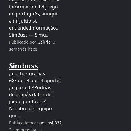
información del juego
en portugués, aunque
a mi juicio se
entiende:Informação:.
SimBuss — Simu...
Publicado por
Gabriel
3
semanas hace
Simbuss
¡muchas gracias
@Gabriel por el aporte!
¡te pasaste!Podrías
dejar más datos del
juego por favor?
Nombre del equipo
que...
Publicado por
sanslash332
3 semanas hace