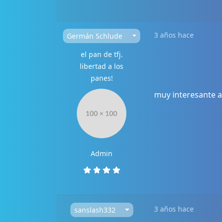
3 años hace
Germán Schlude
el pan de tfj.
libertad a los
panes!
muy interesante a
Admin
3 años hace
sanslash332