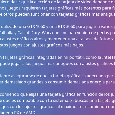
uiero decir que la elección de la tarjeta de vídeo depende 
unos juegos requieren tarjetas gráficas más potentes para f
ue otros pueden funcionar con tarjetas gráficas más antigua
utilizado una GTX 1060 y una RTX 3060 para jugar a vario
Valhalla y Call of Duty: Warzone. me han venido de perlas p
n ajustes gráficos altos y mantener una alta tasa de fotogr
tos juegos con ajustes gráficos más bajos.
 tarjetas gráficas integradas en mi portátil, como la Intel
 pude jugar a los juegos más antiguos con ajustes gráficos 
ante asegurarse de que la tarjeta gráfica es adecuada para 
er demasiado grandes o consumir demasiada energía para 
recomiendo que elijas una tarjeta gráfica en función de los j
e que es compatible con tu sistema. Si buscas una tarjeta 
uegos con los ajustes gráficos al máximo, te recomiendo que t
 Radeon RX de AMD.