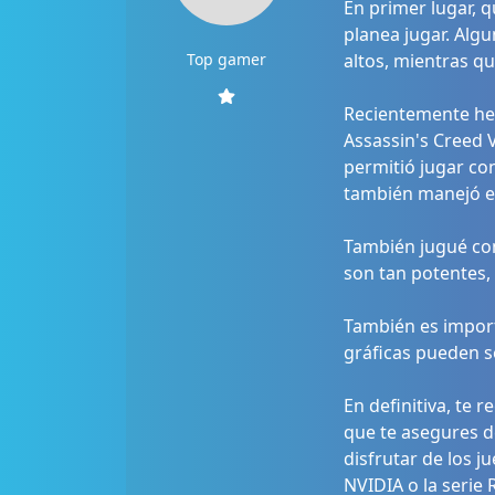
En primer lugar, q
planea jugar. Alg
Top gamer
altos, mientras q
Recientemente he 
Assassin's Creed 
permitió jugar co
también manejó es
También jugué con
son tan potentes,
También es import
gráficas pueden s
En definitiva, te 
que te asegures d
disfrutar de los j
NVIDIA o la serie