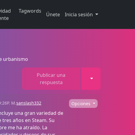
vidad
Tagwords
Únete
Inicia sesión
ente
de urbanismo
Publicar una
Toggle Dropdown
respuesta
:26P. M.
sanslash332
Opciones
incluye una gran variedad de
e tres años en Steam. Su
pre me ha atraído. La
cesidades y deseos de sus