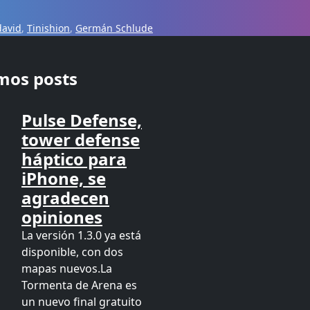
david
,
Tinishion
,
Germán Schlude
imos posts
Pulse Defense,
tower defense
háptico para
iPhone, se
agradecen
opiniones
La versión 1.3.0 ya está
disponible, con dos
mapas nuevos.La
Tormenta de Arena es
un nuevo final gratuito