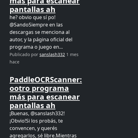
más para escanear
pantallas ah
he? obvio que sí po!
@SandoSiempre en las
descargas se menciona al
autor, y la página oficial del
programa o juego en...
Publicado por
sanslash332
1 mes
hace
PaddleOCRScanner:
ootro programa
más para escanear
pantallas ah
¡Buenas, @sanslash332!
¡Obvio!Si los probás, te
convencen, y querés
agregarlos, sé libre.Mientras