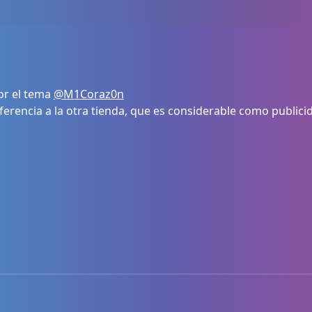
or el tema
@M1Coraz0n
erencia a la otra tienda, que es considerable como publici