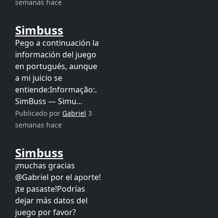
semanas hace
Simbuss
Pego a continuación la
información del juego
en portugués, aunque
a mi juicio se
entiende:Informação:.
SimBuss — Simu...
Publicado por
Gabriel
3
semanas hace
Simbuss
¡muchas gracias
@Gabriel por el aporte!
¡te pasaste!Podrías
dejar más datos del
juego por favor?