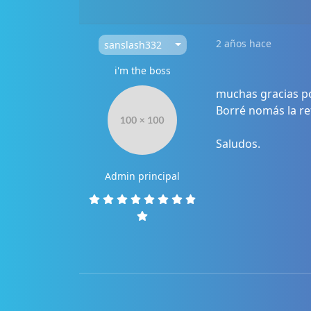
2 años hace
sanslash332
i'm the boss
muchas gracias p
Borré nomás la ref
Saludos.
Admin principal