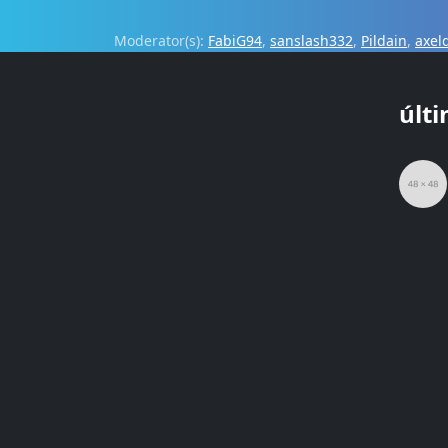
Moderator(s):
FabiG94
,
sanslash332
,
Pildain
,
axel
últ