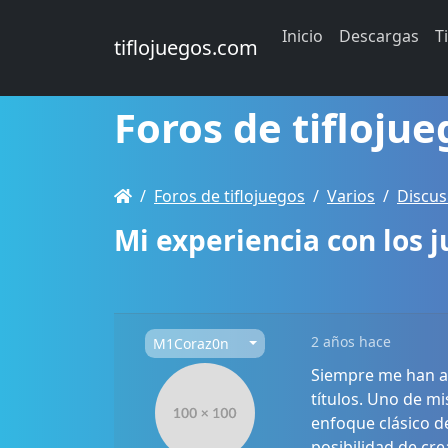
Inicio
Descargas
T
tiflojuegos.com
Foros de tiflojue
Foros de tiflojuegos
Varios
Discus
Mi experiencia con los
2 años hace
M1Coraz0n
Siempre me han at
títulos. Uno de m
enfoque clásico d
posibilidad de cre