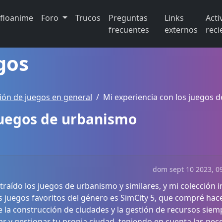
ifloanime
Foro
Trucos
Preguntas
Links
Acti
frecuentes
externos
reci
gos
ión de juegos en general
Mi experiencia con los juegos 
 juegos de urbanismo
dom sept 10 2023, 09
raído los juegos de urbanismo y similares, y mi colección 
is juegos favoritos del género es SimCity 5, que compré hac
e la construcción de ciudades y la gestión de recursos siem
ar y gestionar tu propia ciudad, teniendo en cuenta las ne