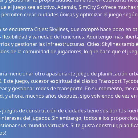
que el juego sea adictivo. Además, SimCity 5 ofrece muchas
 permiten crear ciudades únicas y optimizar el juego según
 se encuentra Cities: Skylines, que compré hace poco en otr
 flexibilidad y variedad de funciones. Aquí tengo más libert
rrios y gestionar las infraestructuras. Cities: Skylines tam
dos de la comunidad de jugadores, lo que hace que el jueg
ía mencionar otro apasionante juego de planificación urba
 Este juego, sucesor espiritual del clásico Transport Tycoo
ear y gestionar redes de transporte. En su momento, me cau
dad, y ahora, muchos años después, sigo volviendo de vez 
 juegos de construcción de ciudades tiene sus puntos fuert
 intereses del jugador. Sin embargo, todos ellos proporciona
stionar sus mundos virtuales. Si te gusta construir, planific
os!