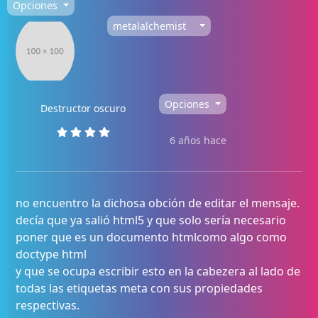
Opciones
metalalchemist
Opciones
Destructor oscuro
6 años hace
no encuentro la dichosa obción de editar el mensaje.
decía que ya salió html5 y que solo sería necesario
poner que es un documento htmlcomo algo como
doctype html
y que se ocupa escribir esto en la cabezera al lado de
todas las etiquetas meta con sus propiedades
respectivas.