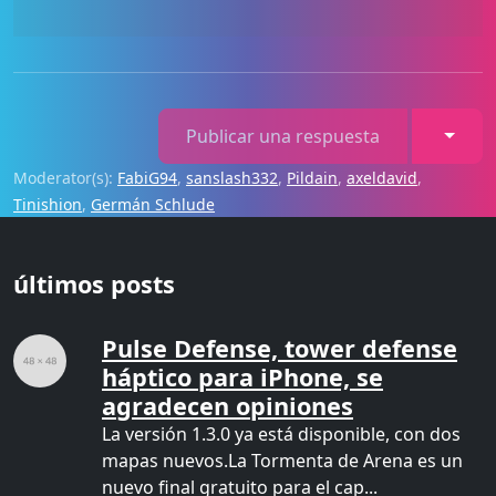
Toggl
Publicar una respuesta
Moderator(s):
FabiG94
,
sanslash332
,
Pildain
,
axeldavid
,
Tinishion
,
Germán Schlude
últimos posts
Pulse Defense, tower defense
háptico para iPhone, se
agradecen opiniones
La versión 1.3.0 ya está disponible, con dos
mapas nuevos.La Tormenta de Arena es un
nuevo final gratuito para el cap...