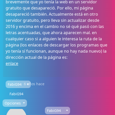
brevemente que yo tenía la web en un servidor
gratuito que desapareció. Por ello, mi página
desapareció también. Actualmente está en otro
servidor gratuito, pero lleva sin actualizar desde
2016 y encima en el cambio no sé qué pasó con las
letras acentuadas, que ahora aparecen mal. en
cualquier caso si a alguien le interesa la ruta de la
página (los enlaces de descargar los programas que
yo tenía sí funcionan, aunque no hay nada nuevo) la
dirección actual de la página es:
enlace
6 años hace
FabiG94
FabiG94
Opciones
FabiG94