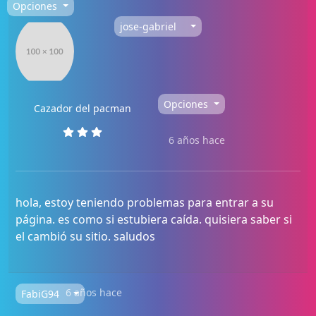
Opciones
jose-gabriel
Opciones
Cazador del pacman
6 años hace
hola, estoy teniendo problemas para entrar a su
página. es como si estubiera caída. quisiera saber si
el cambió su sitio. saludos
6 años hace
FabiG94