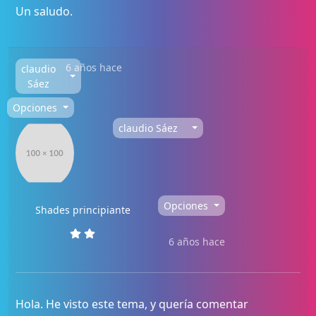
Un saludo.
6 años hace
claudio
Sáez
Opciones
claudio Sáez
Opciones
Shades principiante
6 años hace
Hola. He visto este tema, y quería comentar