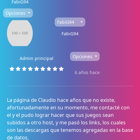
FabiG94
Opciones
FabiG94
FabiG94
Opciones
Admin principal
6 años hace
La página de Claudio hace años que no existe,
afortunadamente en su momento, me contacté con
el y el pudo lograr hacer que sus juegos sean
subidos a otro host, y me pasó los links, los cuales
son las descargas que tenemos agregadas en la base
de datos.