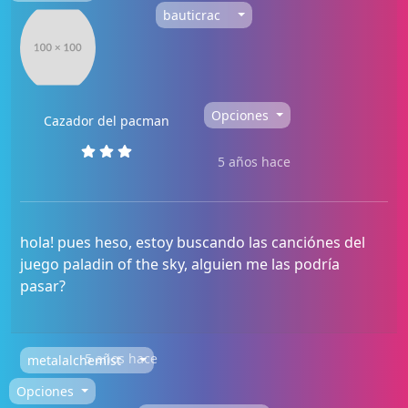
bauticrac
Opciones
Cazador del pacman
5 años hace
hola! pues heso, estoy buscando las canciónes del
juego paladin of the sky, alguien me las podría
pasar?
5 años hace
metalalchemist
Opciones