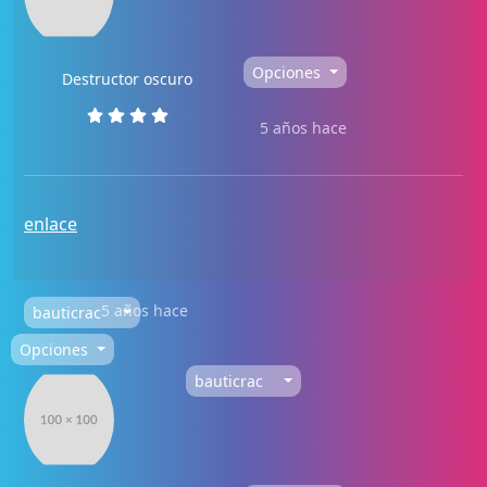
Opciones
Destructor oscuro
5 años hace
enlace
5 años hace
bauticrac
Opciones
bauticrac