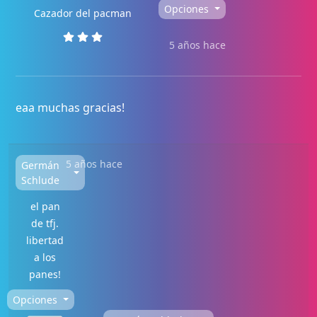
Opciones
Cazador del pacman
5 años hace
eaa muchas gracias!
5 años hace
Germán
Schlude
el pan
de tfj.
libertad
a los
panes!
Opciones