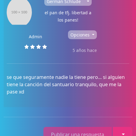
Germán Schlude
el pan de tfj. libertad a
los panes!
Opciones
Admin
5 años hace
se que seguramente nadie la tiene pero... si alguien
tiene la canción del santuario tranquilo, que me la
pase xd
Toggl
Publicar una respuesta