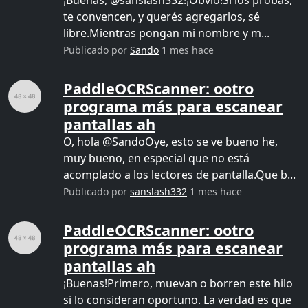
¡Buenas, @sanslash332!¡Obvio!Si los probás,
te convencen, y querés agregarlos, sé
libre.Mientras pongan mi nombre y m...
Publicado por
Sando
1 mes hace
PaddleOCRScanner: ootro
programa más para escanear
pantallas ah
O, hola @SandoOye, esto se ve bueno he,
muy bueno, en especial que no está
acomplado a los lectores de pantalla.Que b...
Publicado por
sanslash332
1 mes hace
PaddleOCRScanner: ootro
programa más para escanear
pantallas ah
¡Buenas!Primero, muevan o borren este hilo
si lo consideran oportuno. La verdad es que