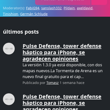
Moderator(s):
FabiG94
,
sanslash332
,
Pildain
,
axeldavid
,
Tinishion
,
Germán Schlude
últimos posts
Pulse Defense, tower defense
háptico para iPhone, se
agradecen opiniones
La versión 1.3.0 ya está disponible, con dos
mapas nuevos.La Tormenta de Arena es un
nuevo final gratuito para el cap...
Publicado por
Tomasz
1 semana hace
Pulse Defense, tower defense
háptico para iPhone, se
agradecen opiniones