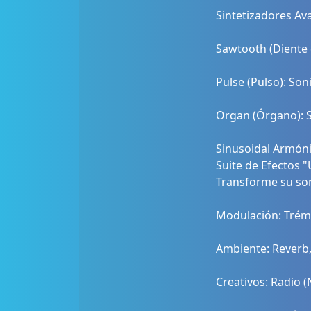
Sintetizadores Av
Sawtooth (Diente d
Pulse (Pulso): Soni
Organ (Órgano): Sí
Sinusoidal Armóni
Suite de Efectos "
Transforme su so
Modulación: Trémo
Ambiente: Reverb,
Creativos: Radio (