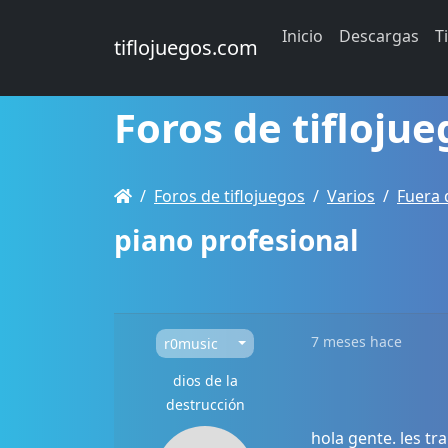
Inicio
Descargas
T
tiflojuegos.com
Foros de tiflojue
Foros de tiflojuegos
Varios
Fuera 
piano profesional
7 meses hace
r0music
dios de la
destrucción
hola gente. les t