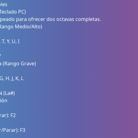
les
Teclado PC)
apeado para ofrecer dos octavas completas.
(Rango Medio/Alto)
T, Y, U, I
7
a (Rango Grave)
G, H, J, K, L
N (La#)
ión
rar): F2
r/Parar): F3