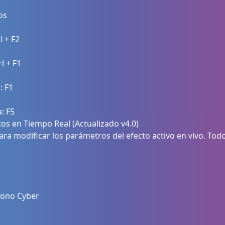
os
l + F2
l + F1
: F1
: F5
tos en Tiempo Real (Actualizado v4.0)
ara modificar los parámetros del efecto activo en vivo. Tod
Tono Cyber