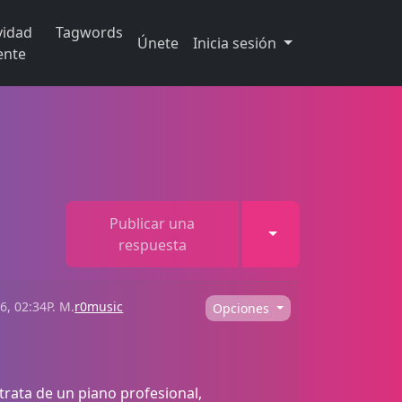
vidad
Tagwords
Únete
Inicia sesión
ente
Publicar una
Toggle Dropdown
respuesta
6, 02:34P. M.
r0music
Opciones
trata de un piano profesional,