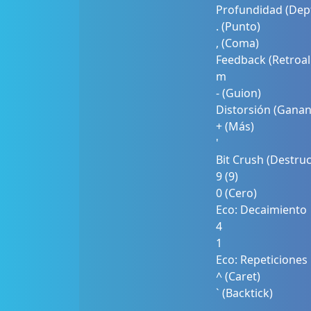
Profundidad (Dep
. (Punto)
, (Coma)
Feedback (Retroal
m
- (Guion)
Distorsión (Ganan
+ (Más)
'
Bit Crush (Destruc
9 (9)
0 (Cero)
Eco: Decaimiento
4
1
Eco: Repeticiones
^ (Caret)
` (Backtick)