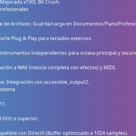
(Mejorada x100), Bit Crush.
rofesionales
te de Archivos: Guarda/carga en Documentos/PianoProfesi
orte Plug & Play para teclados externos.
 Instrumentos independientes para octava principal y secun
ación a WAV (mezcla completa con efectos) y MIDI.
va: Integración con accessible_output2.
Sistema
11.
0 GHz o superior.
mpatible con DirectX (Buffer optimizado a 1024 samples).