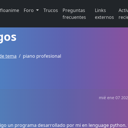
ifloanime
Foro
Trucos
Preguntas
Links
Acti
frecuentes
externos
reci
gos
de tema
piano profesional
mié ene 07 202
raigo un programa desarrollado por mi en lenguage python. 