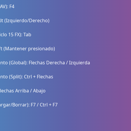
AV): F4
t (Izquierdo/Derecho)
clo 15 FX): Tab
ift (Mantener presionado)
to (Global): Flechas Derecha / Izquierda
o (Split): Ctrl + Flechas
lechas Arriba / Abajo
rgar/Borrar): F7 / Ctrl + F7