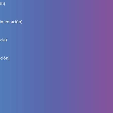
th)
imentación)
cia)
ción)