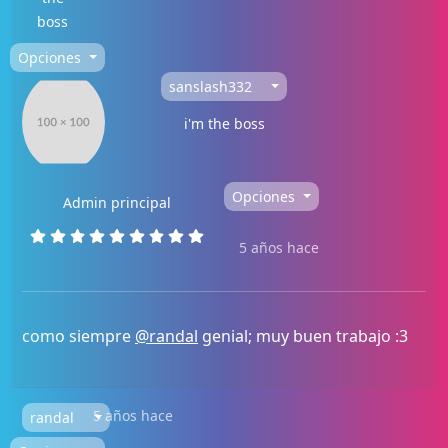
boss
Opciones
sanslash332
i'm the boss
Opciones
Admin principal
5 años hace
como siempre
@randal
genial; muy buen trabajo :3
5 años hace
randal