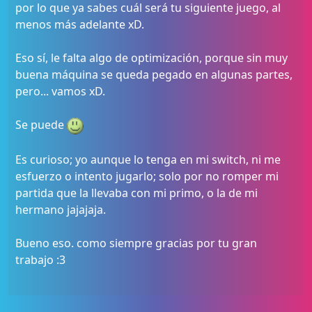
por lo que ya sabes cuál será tu siguiente juego, al
menos más adelante xD.
Eso sí, le falta algo de optimización, porque sin muy
buena máquina se queda pegado en algunas partes,
pero... vamos xD.
Se puede
Es curioso; yo aunque lo tenga en mi switch, ni me
esfuerzo o intento jugarlo; solo por no romper mi
partida que la llevaba con mi primo, o la de mi
hermano jajajaja.
Bueno eso. como siempre gracias por tu gran
trabajo :3