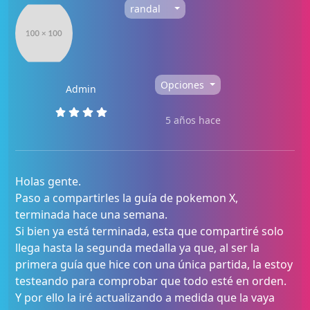
randal
Opciones
Admin
5 años hace
Holas gente.
Paso a compartirles la guía de pokemon X,
terminada hace una semana.
Si bien ya está terminada, esta que compartiré solo
llega hasta la segunda medalla ya que, al ser la
primera guía que hice con una única partida, la estoy
testeando para comprobar que todo esté en orden.
Y por ello la iré actualizando a medida que la vaya