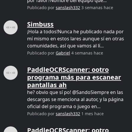
por favor?Nombre del equipo que...
Publicado por
sanslash332
3 semanas hace
Simbuss
¡Hola a todos!Nunca he publicado nada por
mí mismo en estos lares aunque sí en otras
comunidades, así que vamos al lí...
Publicado por
Gabriel
4 semanas hace
PaddleOCRScanner: ootro
programa más para escanear
pantallas ah
he? obvio que sí po! @SandoSiempre en las
descargas se menciona al autor, y la página
oficial del programa o juego en...
Publicado por
sanslash332
1 mes hace
PaddleOCRScanner: ootro