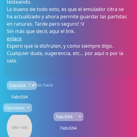
testeando.
Lo bueno de todo esto, es que el emulador citra se
ha actualizado y ahora permite guardar las partidas
en ranuras. Tarde pero seguro! :V
Sin más que decir, aquí el link.
enlace
Espero que la disfruten, y como siempre digo.
Cualquier duda, sugerencia, etc... por aquí o por la
sala.
5 años hace
FabiG94
FabiG94
Opciones
FabiG94
FabiG94