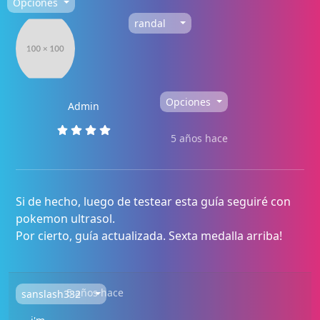
Opciones
randal
Opciones
Admin
5 años hace
Si de hecho, luego de testear esta guía seguiré con
pokemon ultrasol.
Por cierto, guía actualizada. Sexta medalla arriba!
5 años hace
sanslash332