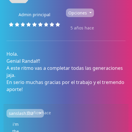
Opciones
Admin principal
5 años hace
Hola.
Genial Randalf!
A este ritmo vas a completar todas las generaciones
jaja.
En serio muchas gracias por el trabajo y el tremendo
aporte!
5 años hace
sanslash332
i'm
the