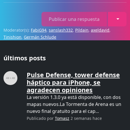
Toggl
Publicar una respuesta
Moderator(s):
FabiG94
,
sanslash332
,
Pildain
,
axeldavid
,
Tinishion
,
Germán Schlude
últimos posts
Pulse Defense, tower defense
háptico para iPhone, se
agradecen opiniones
La versión 1.3.0 ya está disponible, con dos
mapas nuevos.La Tormenta de Arena es un
nuevo final gratuito para el cap...
Publicado por
Tomasz
2 semanas hace