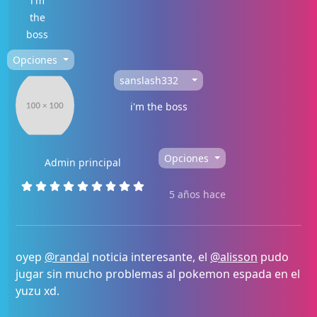
i'm
the
boss
Opciones
sanslash332
i'm the boss
Opciones
Admin principal
5 años hace
oyep
@randal
noticia interesante, el
@alisson
pudo
jugar sin mucho problemas al pokemon espada en el
yuzu xd.