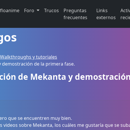
ifloanime
Foro
Trucos
Preguntas
Links
Acti
frecuentes
externos
reci
gos
 Walkthroughs y tutoriales
y demostración de la primera fase.
lación de Mekanta y demostració
pero que se encuentren muy bien.
 videos sobre Mekanta, los cuáles me gustaría que se suba