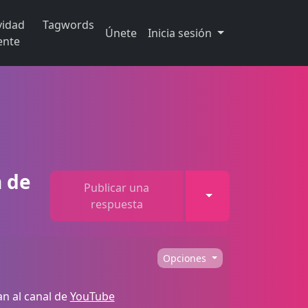
vidad
Tagwords
Únete
Inicia sesión
ente
n de
Publicar una
Toggle Dropdown
respuesta
Opciones
n al canal de
YouTube