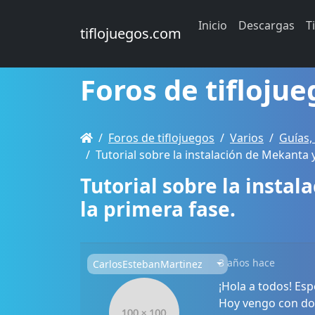
Inicio
Descargas
T
tiflojuegos.com
Foros de tiflojue
Foros de tiflojuegos
Varios
Guías,
Tutorial sobre la instalación de Mekanta 
Tutorial sobre la insta
la primera fase.
3 años hace
CarlosEstebanMartinez
¡Hola a todos! Es
Hoy vengo con dos