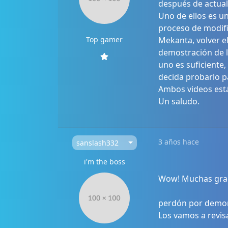
después de actuali
Uno de ellos es u
proceso de modifi
Top gamer
Mekanta, volver el
demostración de la
uno es suficiente,
decida probarlo p
Ambos videos está
Un saludo.
3 años hace
sanslash332
i'm the boss
Wow! Muchas gra
perdón por demor
Los vamos a revisa