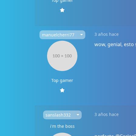
Top gamer
3 años hace
manuelcherri77
wow, genial, esto
Top gamer
3 años hace
sanslash332
i'm the boss