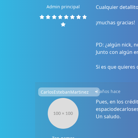
Admin principal
Cualquier detalli
¡muchas gracias!
PD: ¿algún nick, 
Junto con algún en
Si es que quieres c
3 años hace
CarlosEstebanMartinez
Pues, en los créd
espaciodecarlose
Un saludo.