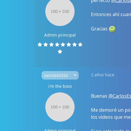
perfecto
@Carlos
Entonces ahí cuan
Gracias
Admin principal
2 años hace
sanslash332
i'm the boss
Buenas
@CarlosE
Me demoré un poco
los videos que me
Admin principal