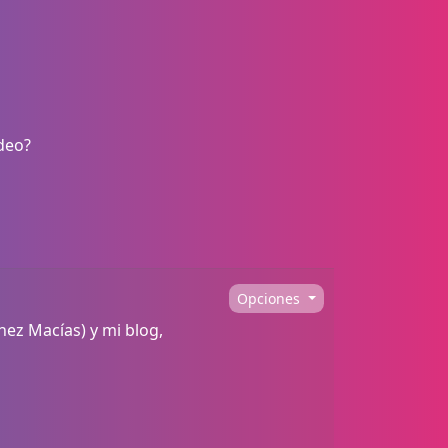
deo?
Opciones
ez Macías) y mi blog,