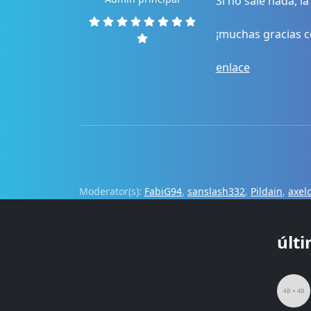
Si no sale nada, 
¡muchas gracias c
enlace
Moderator(s):
FabiG94
,
sanslash332
,
Pildain
,
axel
últ