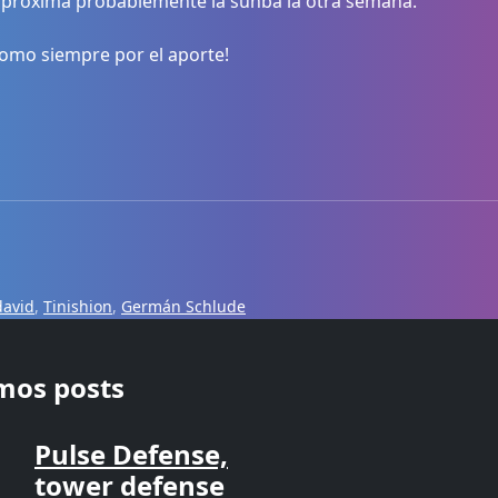
la próxima probablemente la suhba la otra semana.
omo siempre por el aporte!
david
,
Tinishion
,
Germán Schlude
imos posts
Pulse Defense,
tower defense