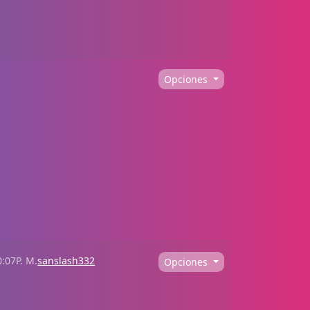
Opciones
0:07P. M.
sanslash332
Opciones