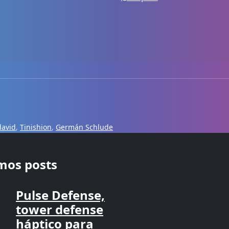
david
,
Tinishion
,
Germán Schlude
imos posts
Pulse Defense,
tower defense
háptico para