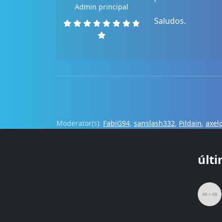
Admin principal
Saludos.
Moderator(s):
FabiG94
,
sanslash332
,
Pildain
,
axel
últ