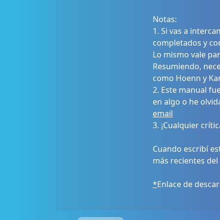
Notas:
1. Si vas a inter
completados y con
Lo mismo vale para
Resumiendo, neces
como Hoenn y Kan
2. Este manual fu
en algo o he olvid
email
3. ¡Cualquier crít
Cuando escribí es
más recientes del
*
Enlace de desca