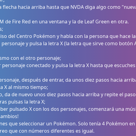
a la flecha hacia arriba hasta que NVDA diga algo como "nue
M de Fire Red en una ventana y la de Leaf Green en otra.
s;
piso del Centro Pokémon y habla con la persona que hace la
 personaje y pulsa la letra X (la letra que sirve como botón
ismo con el otro personaje;
er personaje conectado y pulsa la letra X hasta que escuche
ersonaje, después de entrar, da unos diez pasos hacia arriba
tra X al mismo tiempo;
, da de nuevo unos diez pasos hacia arriba y repite el paso 
as pulsas la letra X;
ber pulsado X con los dos personajes, comenzará una música
cambios!
ienes que seleccionar un Pokémon. Solo tenía 4 Pokémon en
creo que con números diferentes es igual.