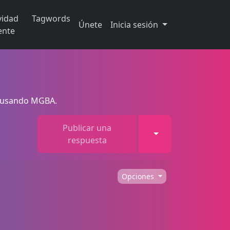
vidad
Tagwords
Únete
Inicia sesión
ente
 usando MGBA.
Publicar una
Toggle Dropdown
respuesta
Opciones