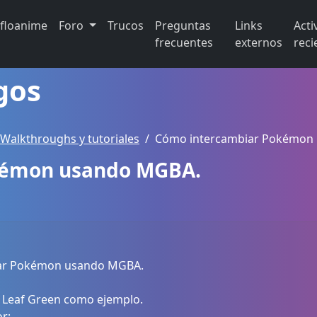
ifloanime
Foro
Trucos
Preguntas
Links
Acti
frecuentes
externos
reci
gos
 Walkthroughs y tutoriales
Cómo intercambiar Pokémon
kémon usando MGBA.
ar Pokémon usando MGBA.
 Leaf Green como ejemplo.
r;