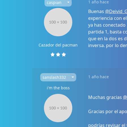
1 año hace
caspian
Buenas
@Deivid_
experiencia con e
ya has conectado l
partida 1, basta c
que en la dos es d
Cazador del pacman
inversa. por lo de
1 año hace
sanslash332
i'm the boss
Muchas gracias
@
Gracias por el ap
podrías revisar el