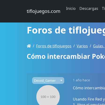
Inicio
Descargas
T
tiflojuegos.com
Foros de tiflojue
Foros de tiflojuegos
Varios
Guías,
Cómo intercambiar Po
1 año hace
Deivid_Gamer
Cómo intercambi
Usando Fire Red y
1. Abre el emulado