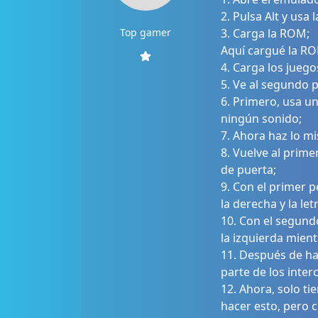
2. Pulsa Alt y us
Top gamer
3. Carga la ROM;
Aquí cargué la RO
4. Carga los juego
5. Ve al segundo 
6. Primero, usa un
ningún sonido;
7. Ahora haz lo m
8. Vuelve al prim
de puerta;
9. Con el primer p
la derecha y la le
10. Con el segundo
la izquierda mientr
11. Después de ha
parte de los inter
12. Ahora, solo t
hacer esto, pero 