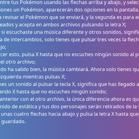
tre tus Pokémon usando las flechas arriba y abajo, y selecc
iones un Pokémon, aparecerán dos opciones en la pantalla
 revisar el Pokémon que se enviará, y la segunda es para en
dos y acepta en ambos archivos pulsando la letra X;
si escuchaste una música diferente y otros sonidos, signifi
ala de intercambios, solo tienes que pulsar tres veces la flec
jo;
er esto, pulsa X hasta que no escuches ningún sonido al pul
el otro archivo;
odo ha salido bien, la música cambiará. Ahora solo tienes q
a izquierda mientras pulsas X;
s un sonido al pulsar la tecla X, significa que has llegado a
ando X hasta que no escuches ningún sonido;
 anterior con el otro archivo, la única diferencia ahora es q
ido de estática y tus dos personajes serán retirados de la 
a unas cuatro flechas hacia abajo y pulsa la letra X hasta qu
a guardado.