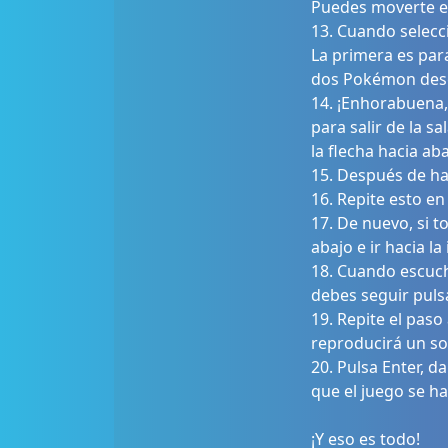
Puedes moverte en
13. Cuando selecc
La primera es para
dos Pokémon desea
14. ¡Enhorabuena, 
para salir de la s
la flecha hacia aba
15. Después de hac
16. Repite esto en 
17. De nuevo, si t
abajo e ir hacia l
18. Cuando escuche
debes seguir puls
19. Repite el paso
reproducirá un son
20. Pulsa Enter, d
que el juego se h
¡Y eso es todo!