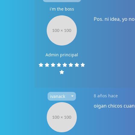
i'm the boss
Pos. ni idea, yo no
Admin principal
8 años hace
ivanack
oigan chicos cuan