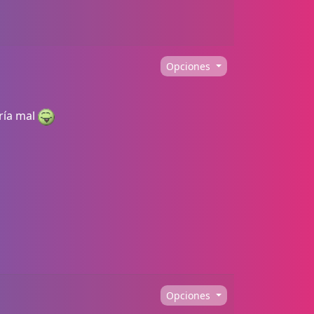
Opciones
ría mal
Opciones