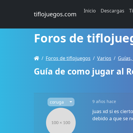
Inicio
Descargas
T
tiflojuegos.com
Foros de tiflojue
Foros de tiflojuegos
Varios
Guías,
Guía de como jugar al R
9 años hace
coruga
juas xd si es cier
debido a que se n