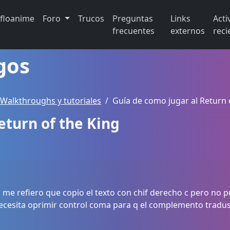
ifloanime
Foro
Trucos
Preguntas
Links
Acti
frecuentes
externos
reci
gos
 Walkthroughs y tutoriales
Guía de como jugar al Return 
eturn of the King
to me refiero que copio el texto con chif derecho c pero no 
ecesita oprimir control coma para q el complemento tradu