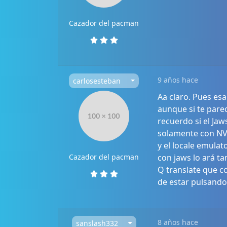
Cazador del pacman
9 años hace
carlosesteban
Aa claro. Pues esa
aunque si te pare
recuerdo si el Ja
solamente con NVD
y el locale emulat
Cazador del pacman
con jaws lo ará t
Q translate que c
de estar pulsando
8 años hace
sanslash332