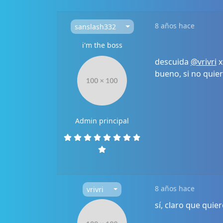
8 años hace
sanslash332
i'm the boss
descuida
@vrivri
x
bueno, si no quie
Admin principal
8 años hace
vrivri
sí, claro que quier