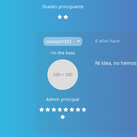
Shades principiante
8 años hace
sanslash332
i'm the boss
Ni idea, no hemos
Admin principal