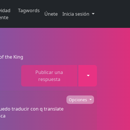
vidad
Tagwords
Únete
Inicia sesión
ente
of the King
Publicar una
Toggle Dropdown
respuesta
Opciones
puedo traducir con q translate
sca