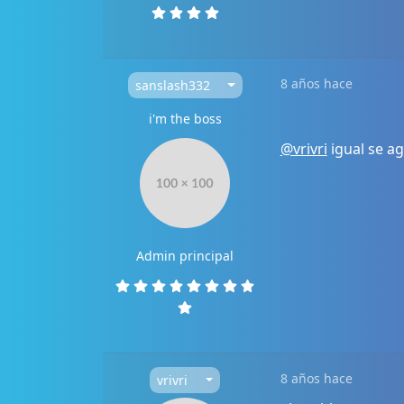
8 años hace
sanslash332
i'm the boss
@vrivri
igual se a
Admin principal
8 años hace
vrivri