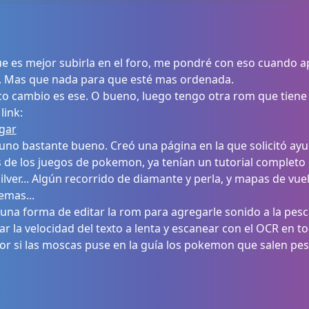
que es mejor subirla en el foro, me pondré con eso cuando a
ja. Mas que nada para que esté mas ordenada.
ico cambio es ese. O bueno, luego tengo otra rom que tiene 
link:
gar
a uno bastante bueno. Creó una página en la que solicitó ay
s de los juegos de pokemon, ya tenían un tutorial completo 
ilver... Algún recorrido de diamante y perla, y mapas de vue
emas...
guna forma de editar la rom para agregarle sonido a la pes
jar la velocidad del texto a lenta y escanear con el OCR en
 por si las moscas puse en la guía los pokemon que salen pe