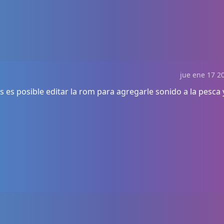
jue ene 17 20
 es posible editar la rom para agregarle sonido a la pesca y