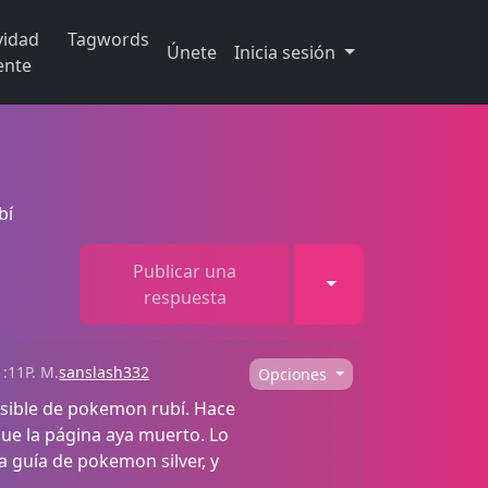
vidad
Tagwords
Únete
Inicia sesión
ente
bí
Publicar una
Toggle Dropdown
respuesta
:11P. M.
sanslash332
Opciones
cesible de pokemon rubí. Hace
ue la página aya muerto. Lo
 guía de pokemon silver, y