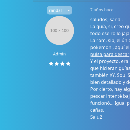
7 años hace
randal
saludos, sandl.
La guía, si, creo 
todo ese rollo ja
La rom, sip, el ún
pokemon , aquí el 
Admin
pulsa para descar
Y el proyecto, er
que hicieran guía
también XY, Soul S
bien detallado y d
Por cierto, hay al
pescar intenté ba
funcionó... Igual
cañas.
Salu2