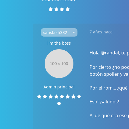
7 años hace
sanslash332
i'm the boss
Hola
@randal
, te
Por cierto ¿no pod
botón spoiler y va
Admin principal
Por el rom... ¿qu
Eso! ¡saludos!
A, de qué era ese