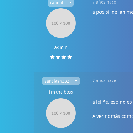
7 años hace
randal
a pos si, del anim
Admin
7 años hace
sanslash332
i'm the boss
a lel.ñe, eso no es
A ver nomás como s