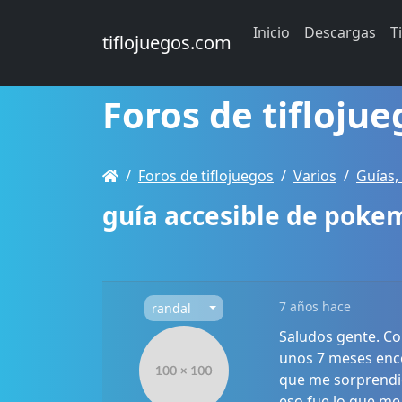
Inicio
Descargas
T
tiflojuegos.com
Foros de tiflojue
Foros de tiflojuegos
Varios
Guías,
guía accesible de poke
7 años hace
randal
Saludos gente. Co
unos 7 meses enco
que me sorprendió
eso fue lo que me 