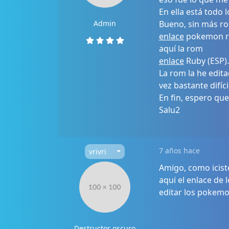
En ella está todo 
Admin
Bueno, sin más roll
enlace
pokemon ru
aquí la rom
enlace
Ruby (ESP)
La rom la he edit
vez bastante difíc
En fin, espero qu
Salu2
7 años hace
vrivri
Amigo, como icist
aqui el enlace de
editar los pokemo
Destructor oscuro