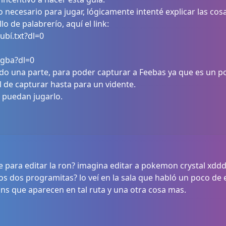
lo necesario para jugar, lógicamente intenté explicar las cos
o de palabrerío, aquí el link:
bí.txt?dl=0
.gba?dl=0
ado una parte, para poder capturar a Feebas ya que es un
il de capturar hasta para un vidente.
e puedan jugarlo.
e para editar la ron? imagina editar a pokemon crystal xdd
 los dos programitas? lo veí en la sala que habló un poco d
ns que aparecen en tal ruta y una otra cosa mas.