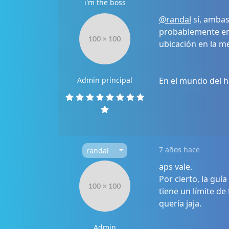
i'm the boss
@randal
sí, ambas
probablemente en 
ubicación en la m
Admin principal
En el mundo del h
7 años hace
randal
aps vale.
Por cierto, la guí
tiene un límite de
quería jaja.
Admin