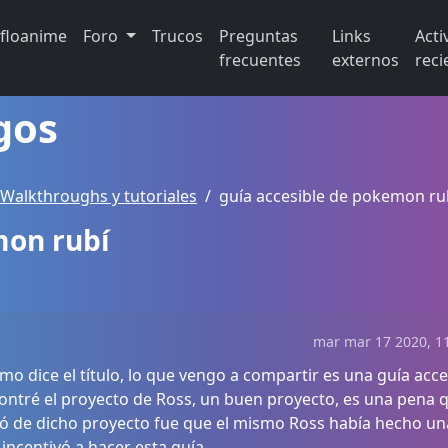
ifloanime
Foro
Trucos
Preguntas
Links
Acti
frecuentes
externos
reci
gos
 Walkthroughs y tutoriales
guía accesible de pokemon ru
mon rubí
mar mar 17 2020, 11
mo dice el título, lo que vengo a compartir es una guía ac
ntré el proyecto de Ross, un buen proyecto, es una pena q
 de dicho proyecto fue que el mismo Ross había hecho una
incentivó a hacer esta guía.