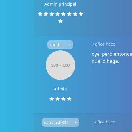
Admin principal
7 años hace
randal
oye, pero entonces
que lo haga.
Admin
7 años hace
sanslash332