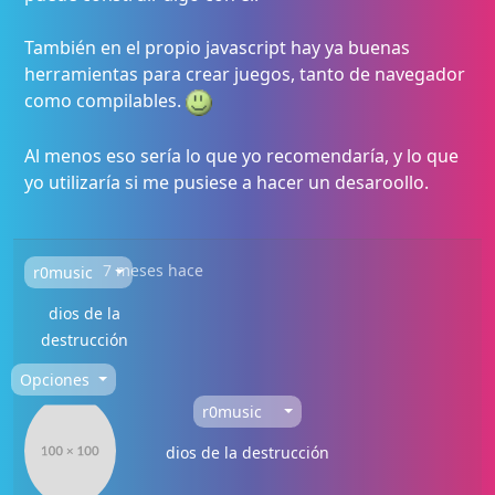
También en el propio javascript hay ya buenas
herramientas para crear juegos, tanto de navegador
como compilables.
Al menos eso sería lo que yo recomendaría, y lo que
yo utilizaría si me pusiese a hacer un desaroollo.
7 meses hace
r0music
dios de la
destrucción
Opciones
r0music
dios de la destrucción