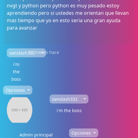
nvgt y python pero python es muy pesado estoy
aprendiendo pero si ustedes me orientan que llevan
mas tiempo que yo en esto seria una gran ayuda
para avanzar
11 meses hace
sanslash332
i'm
the
boss
Opciones
sanslash332
i'm the boss
Opciones
Admin principal