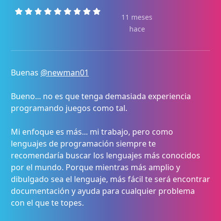
11 meses
hace
Buenas
@newman01
Bueno... no es que tenga demasiada experiencia
programando juegos como tal.
Mi enfoque es más... mi trabajo, pero como
lenguajes de programación siempre te
recomendaría buscar los lenguajes más conocidos
por el mundo. Porque mientras más amplio y
dibulgado sea el lenguaje, más fácil te será encontrar
documentación y ayuda para cualquier problema
con el que te topes.