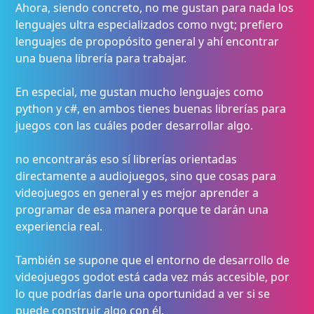
Ahora, siendo concreto, no me gustan para nada los
lenguajes ultra especializados como nvgt; prefiero
lenguajes de propopósito general y ahí encontrar
una buena librería para trabajar.
En especial, me gustan mucho lenguajes como
python y c#, en ambos tienes buenas librerías para
juegos con las cuáles poder desarrollar algo.
no encontrarás eso sí librerías orientadas
directamente a audiojuegos, sino que cosas para
videojuegos en general y es mejor aprender a
programar de esa manera porque te darán una
experiencia real.
También se supone que el entorno de desarrollo de
videojuegos godot está cada vez más accesible, por
lo que podrías darle una oportunidad a ver si se
puede construir algo con él.