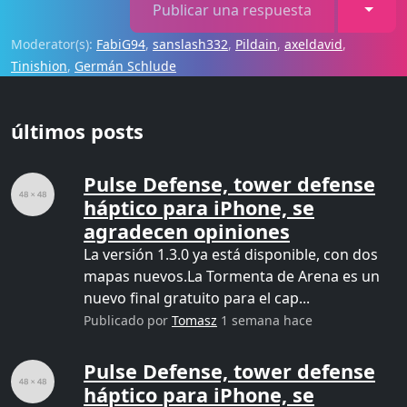
Toggl
Publicar una respuesta
Moderator(s):
FabiG94
,
sanslash332
,
Pildain
,
axeldavid
,
Tinishion
,
Germán Schlude
últimos posts
Pulse Defense, tower defense
háptico para iPhone, se
agradecen opiniones
La versión 1.3.0 ya está disponible, con dos
mapas nuevos.La Tormenta de Arena es un
nuevo final gratuito para el cap...
Publicado por
Tomasz
1 semana hace
Pulse Defense, tower defense
háptico para iPhone, se