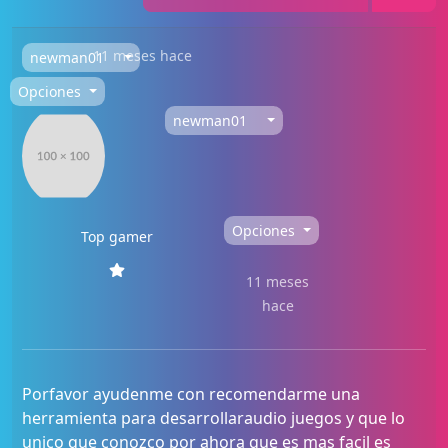
11 meses hace
newman01
Opciones
newman01
Opciones
Top gamer
11 meses
hace
Porfavor ayudenme con recomendarme una
herramienta para desarrollaraudio juegos y que lo
unico que conozco por ahora que es mas facil es