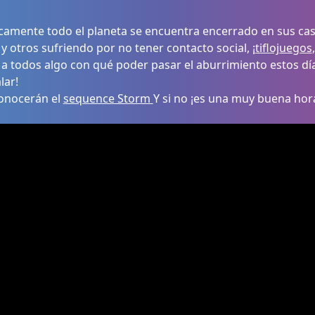
camente todo el planeta se encuentra encerrado en sus ca
, y otros sufriendo por no tener contacto social, ¡
tiflojuegos
 a todos algo con qué poder pasar el aburrimiento estos dí
lar!
onocerán el
sequence Storm
Y si no ¡es una muy buena hor