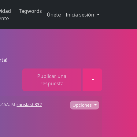
vidad
Tagwords
Únete
Inicia sesión
ente
nta!
Publicar una
Toggle Dropdown
respuesta
:45A. M.
sanslash332
Opciones