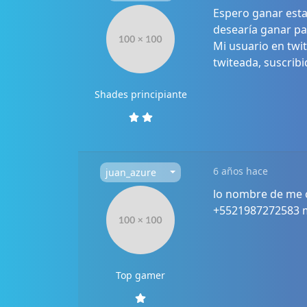
Espero ganar esta
desearía ganar pa
Mi usuario en twi
twiteada, suscribi
Shades principiante
6 años hace
juan_azure
lo nombre de me c
+5521987272583 
Top gamer