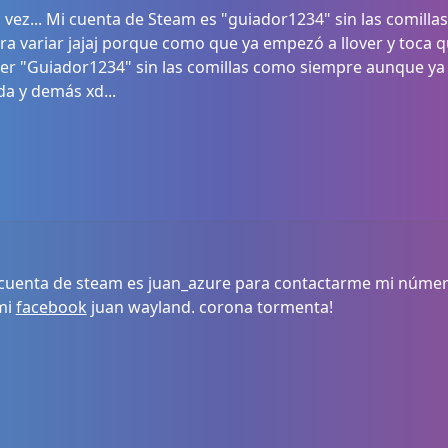
 vez... Mi cuenta de Steam es "guiador1234" sin las comill
ra variar jajaj porque como que ya empezó a llover y toca q
ter "Guiador1234" sin las comillas como siempre aunque ya 
da y demás xd...
uenta de steam es juan_azure para contactarme mi número 
mi
facebook
juan wayland. corona tormenta!