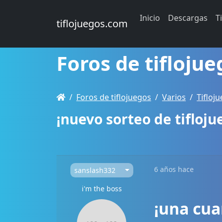
Inicio
Descargas
T
tiflojuegos.com
Foros de tiflojue
Foros de tiflojuegos
Varios
Tifloj
¡nuevo sorteo de tifloj
6 años hace
sanslash332
i'm the boss
¡una cua