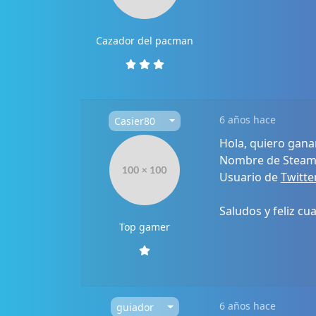
Cazador del pacman
6 años hace
Casier80
Hola, quiero gan
Nombre de Steam:
Usuario de
Twitte
Saludos y feliz cu
Top gamer
6 años hace
guiador