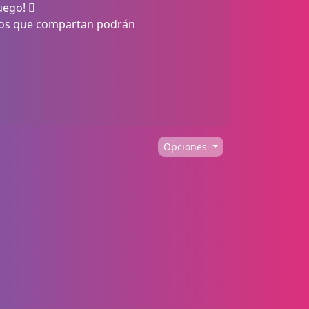
uego! 
, los que compartan podrán
Opciones