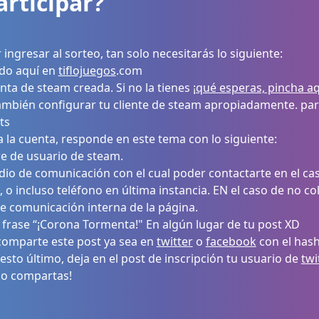
rticipar?
 ingresar al sorteo, tan solo necesitarás lo siguiente:
ado aquí en
tiflojuegos
.com
nta de steam creada. Si no la tienes
¡qué esperas, pincha aq
ambién configurar tu cliente de steam apropiadamente. pa
ts
 la cuenta, responde en este tema con lo siguiente:
e de usuario de steam.
io de comunicación con el cual poder contactarte en el ca
, o incluso teléfono en última instancia. EN el caso de no col
e comunicación interna de la página.
 frase “¡Corona Tormenta!" En algún lugar de tu post XD
comparte este post ya sea en
twitter
o
facebook
con el has
 esto último, deja en el post de inscripción tu usuario de
twi
do compartas!