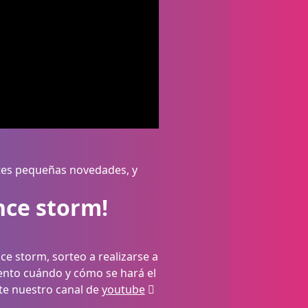
ntes pequeñas novedades, y
nce storm!
ce storm, sorteo a realizarse a
ento cuándo y cómo se hará el
te nuestro canal de
youtube
