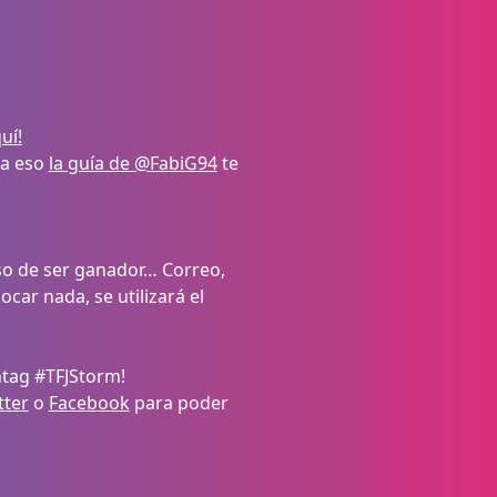
uí!
ra eso
la guía de
@FabiG94
te
so de ser ganador… Correo,
ocar nada, se utilizará el
htag #TFJStorm!
tter
o
Facebook
para poder