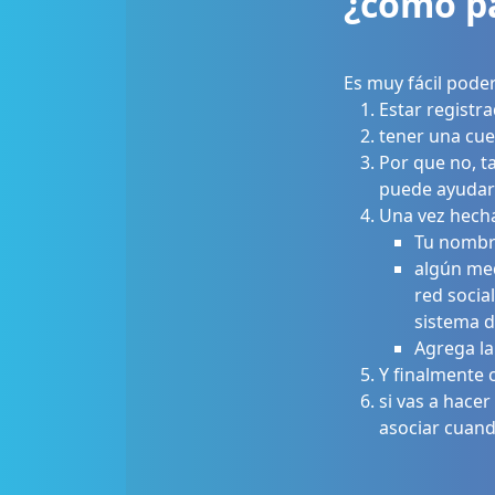
¿cómo pa
Es muy fácil poder
Estar registr
tener una cue
Por que no, t
puede ayudar
Una vez hecha
Tu nombr
algún med
red social
sistema d
Agrega la
Y finalmente 
si vas a hacer
asociar cuan