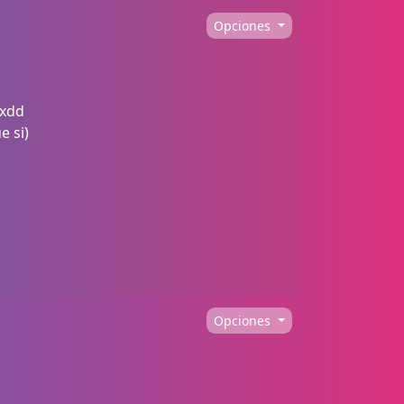
Opciones
 xdd
e si)
Opciones