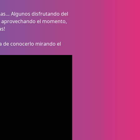
sas… Algunos disfrutando del
, aprovechando el momento,
as!
a de conocerlo mirando el