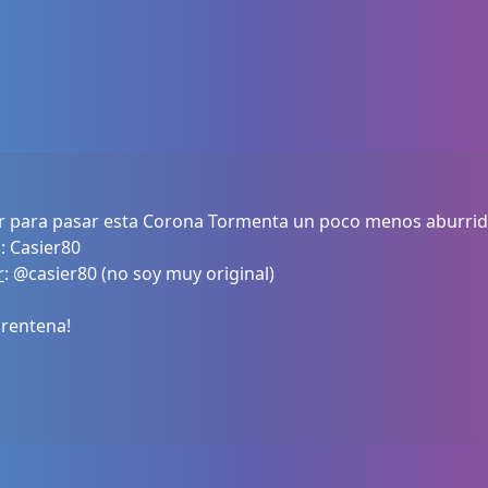
ar para pasar esta Corona Tormenta un poco menos aburrid
 Casier80
r
: @casier80 (no soy muy original)
arentena!