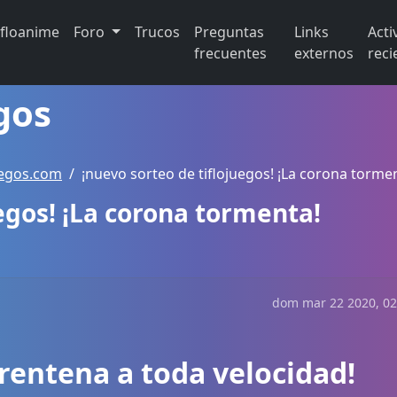
ifloanime
Foro
Trucos
Preguntas
Links
Acti
frecuentes
externos
reci
gos
uegos.com
¡nuevo sorteo de tiflojuegos! ¡La corona torme
uegos! ¡La corona tormenta!
dom mar 22 2020, 02
rentena a toda velocidad!