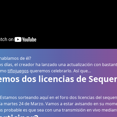
hablamos de él?
tos días, el creador ha lanzado una actualización con basta
como
tiflojuegos
queremos celebrarlo. Así que…
emos dos licencias de Seque
Estamos sorteando aquí en el foro dos licencias del sequen
ía martes 24 de Marzo. Vamos a estar avisando en su mom
ás probable es que sea con una transmisión en vivo median