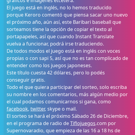
gráficos e imágenes etcétera.
El juego está en inglés, no lo hemos traducido
porque Keroro comentó que piensa sacar uno nuevo
el próximo año, aún así, este Baribari baseball que
sorteamos tiene la opción de copiar el texto al
portapapeles, así que cuando Instant Translate
vuelva a funcionar, podrá irse traduciendo.
De todos modos el juego está en inglés con voces
propias o con sapi 5, así que no es tan complicado de
entender como los juegos japoneses.
Este título cuesta 42 dólares, pero lo podés
conseguir gratis.
Todo el que quiera participar del sorteo, solo escriba
su nombre en los comentarios, más algún medio por
el cual podamos comunicarnos si gana, como
facebook
,
twitter
, skype o mail.
El sorteo se hará el próximo Sábado 26 de Diciembre,
en el programa de radio de
Tiflojuegos
.com por
Supernovaradio, que empieza de las 16 a 18 hs de