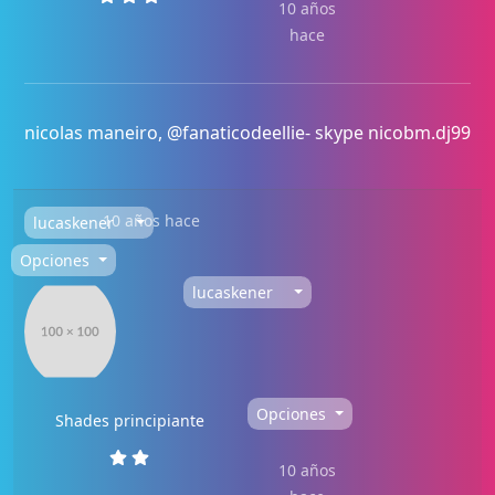
10 años
hace
nicolas maneiro, @fanaticodeellie- skype nicobm.dj99
10 años hace
lucaskener
Opciones
lucaskener
Opciones
Shades principiante
10 años