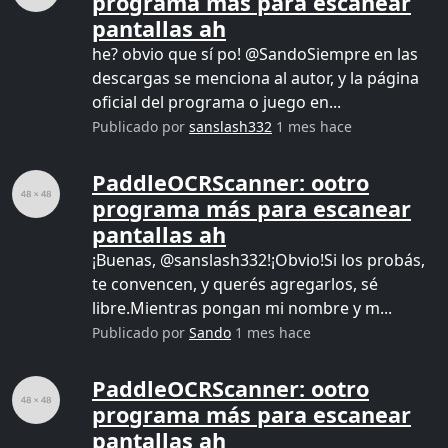
programa más para escanear
pantallas ah
he? obvio que sí po! @SandoSiempre en las
descargas se menciona al autor, y la página
oficial del programa o juego en...
Publicado por
sanslash332
1 mes hace
PaddleOCRScanner: ootro
programa más para escanear
pantallas ah
¡Buenas, @sanslash332!¡Obvio!Si los probás,
te convencen, y querés agregarlos, sé
libre.Mientras pongan mi nombre y m...
Publicado por
Sando
1 mes hace
PaddleOCRScanner: ootro
programa más para escanear
pantallas ah