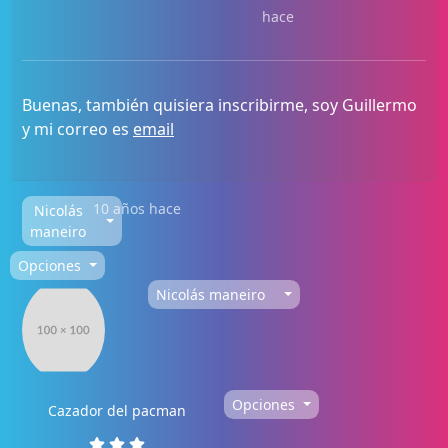
hace
Buenas, también quisiera inscribirme, soy Guillermo
y mi correo es
email
10 años hace
Nicolás
maneiro
Opciones
Nicolás maneiro
Opciones
Cazador del pacman