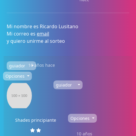
Mi nombre es Ricardo Lusitano
Mi correo es
email
y quiero unirme al sorteo
10 años hace
guiador
Opciones
guiador
Opciones
Shades principiante
10 años