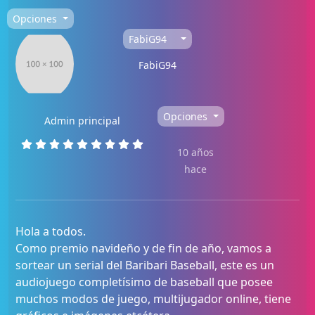
Opciones
FabiG94
FabiG94
Opciones
Admin principal
10 años
hace
Hola a todos.
Como premio navideño y de fin de año, vamos a
sortear un serial del Baribari Baseball, este es un
audiojuego completísimo de baseball que posee
muchos modos de juego, multijugador online, tiene