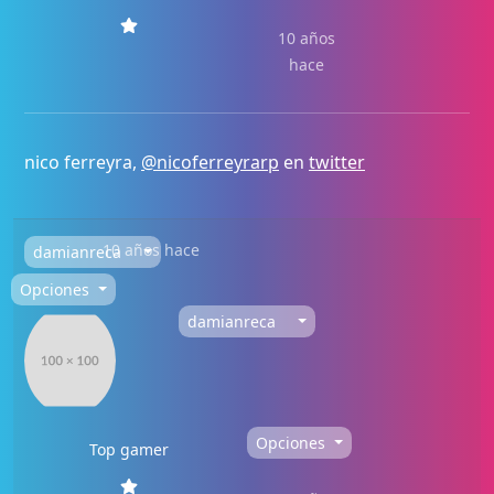
10 años
hace
nico ferreyra,
@nicoferreyrarp
en
twitter
10 años hace
damianreca
Opciones
damianreca
Opciones
Top gamer