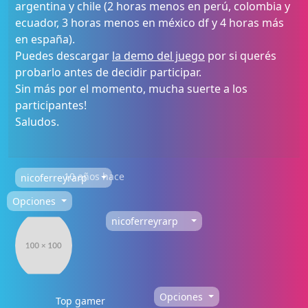
argentina y chile (2 horas menos en perú, colombia y
ecuador, 3 horas menos en méxico df y 4 horas más
en españa).
Puedes descargar
la demo del juego
por si querés
probarlo antes de decidir participar.
Sin más por el momento, mucha suerte a los
participantes!
Saludos.
10 años hace
nicoferreyrarp
Opciones
nicoferreyrarp
Opciones
Top gamer