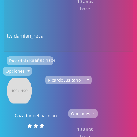
10 años
hace
tw
damian_reca
10 años hace
RicardoLusitano
Opciones
RicardoLusitano
Opciones
Cazador del pacman
10 años
hace