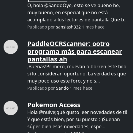
O, hola @SandoOye, esto se ve bueno he,
muy bueno, en especial que no está
acomplado a los lectores de pantalla.Que b...
Publicado por
sanslash332
1 mes hace
PaddleOCRScanner: ootro
programa más para escanear
pantallas ah
¡Buenas!Primero, muevan o borren este hilo
si lo consideran oportuno. La verdad es que
muy poco uso este foro, y no s...
Publicado por
Sando
1 mes hace
Pokemon Access
Hola @nuive¡qué gusto leer novedades de ti!
Y que estás bien, por su puesto :-)Suenan
súper bien esas novedades, espe...