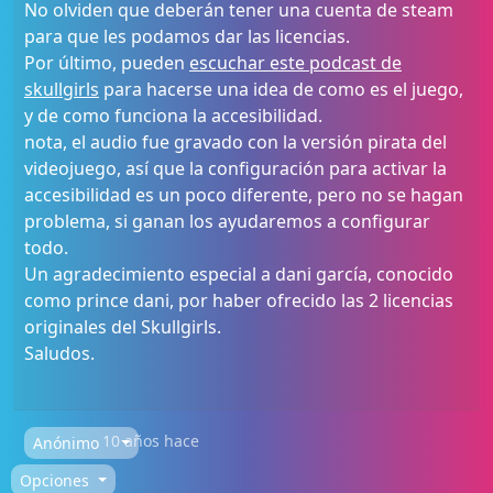
No olviden que deberán tener una cuenta de steam
para que les podamos dar las licencias.
Por último, pueden
escuchar este podcast de
skullgirls
para hacerse una idea de como es el juego,
y de como funciona la accesibilidad.
nota, el audio fue gravado con la versión pirata del
videojuego, así que la configuración para activar la
accesibilidad es un poco diferente, pero no se hagan
problema, si ganan los ayudaremos a configurar
todo.
Un agradecimiento especial a dani garcía, conocido
como prince dani, por haber ofrecido las 2 licencias
originales del Skullgirls.
Saludos.
10 años hace
Anónimo
Opciones