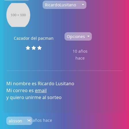
RicardoLusitano
Opciones
Cazador del pacman
10 años
hace
Mi nombre es Ricardo Lusitano
Mi correo es
email
y quiero unirme al sorteo
10 años hace
alisson