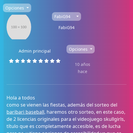
Opciones
FabiG94
FabiG94
Opciones
Admin principal
10 años
hace
Hola a todos
como se vienen las fiestas, además del sorteo del
baribari baseball,
haremos otro sorteo, en este caso,
de 2 licencias originales para el videojuego skullgirls,
título que es completamente accesible, es de lucha