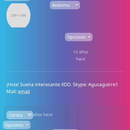
Anónimo
Opciones
10 años
hace
¡Hola! Suena interesante XDD. Skype: Agusaguirre1
Mail:
email
10 años hace
Corona
Opciones