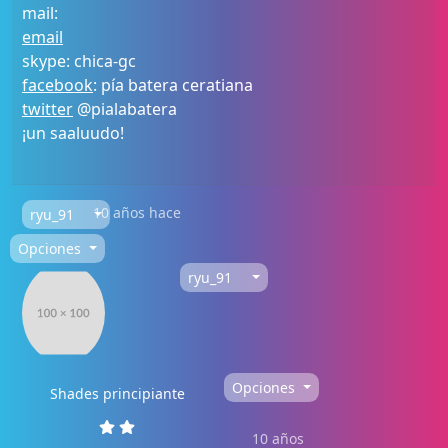
mail:
email
skype: chica-gc
facebook
: pía batera ceratiana
twitter
@pialabatera
¡un saaluudo!
10 años hace
ryu_91
Opciones
ryu_91
Opciones
Shades principiante
10 años