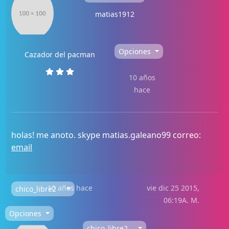
matias1912
Opciones
Cazador del pacman
10 años
hace
holas! me anoto. skype matias.galeano99 correo:
email
10 años hace
vie dic 25 2015,
chico_libre2
06:19A. M.
Opciones
chico_libre2