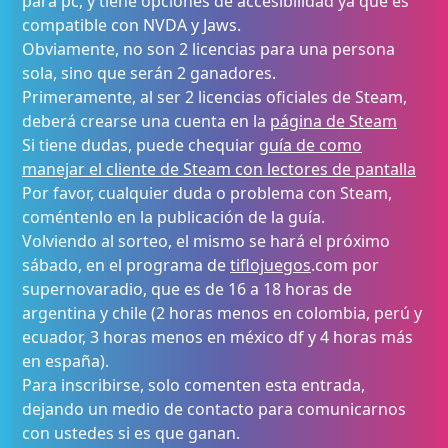
para pc, y tiene opciones de accesibilidad ya que es
compatible con NVDA y Jaws.
Obviamente, no son 2 licencias para una persona
sola, sino que serán 2 ganadores.
Primeramente, al ser 2 licencias oficiales de Steam,
deberá crearse una cuenta en la
página de Steam
Si tiene dudas, puede chequiar
guía de como
manejar el cliente de Steam con lectores de pantalla
Por favor, cualquier duda o problema con Steam,
coméntenlo en la publicación de la guía.
Volviendo al sorteo, el mismo se hará el próximo
sábado, en el programa de
tiflojuegos
.com por
supernovaradio, que es de 16 a 18 horas de
argentina y chile (2 horas menos en colombia, perú y
ecuador, 3 horas menos en méxico df y 4 horas más
en españa).
Para inscribirse, solo comenten esta entrada,
dejando un medio de contacto para comunicarnos
con ustedes si es que ganan.