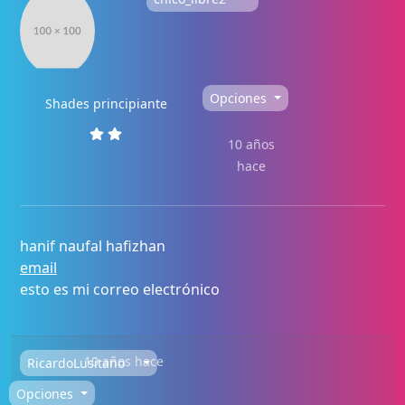
Opciones
Shades principiante
10 años
hace
hanif naufal hafizhan
email
esto es mi correo electrónico
10 años hace
RicardoLusitano
Opciones