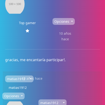
Opciones
Top gamer
10 años
hace
gracias, me encantaría participar!.
10 años hace
matias1912
matias1912
Opciones
matias1912