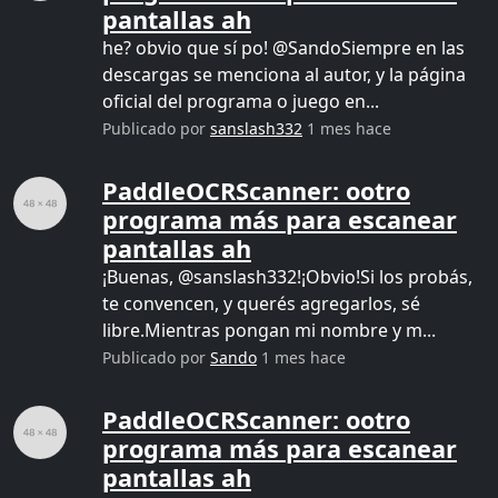
pantallas ah
he? obvio que sí po! @SandoSiempre en las
descargas se menciona al autor, y la página
oficial del programa o juego en...
Publicado por
sanslash332
1 mes hace
PaddleOCRScanner: ootro
programa más para escanear
pantallas ah
¡Buenas, @sanslash332!¡Obvio!Si los probás,
te convencen, y querés agregarlos, sé
libre.Mientras pongan mi nombre y m...
Publicado por
Sando
1 mes hace
PaddleOCRScanner: ootro
programa más para escanear
pantallas ah