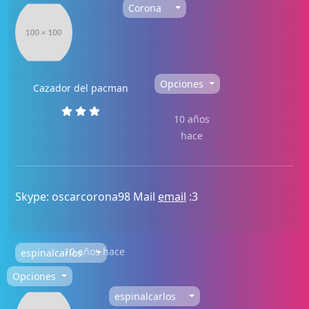
Corona
Opciones
Cazador del pacman
10 años
hace
Skype: oscarcorona98 Mail
email
:3
10 años hace
espinalcarlos
Opciones
espinalcarlos