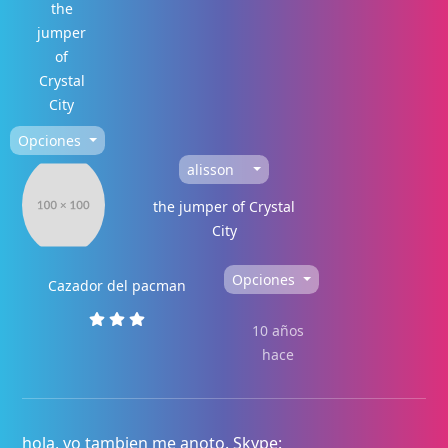
the
jumper
of
Crystal
City
Opciones
alisson
the jumper of Crystal
City
Opciones
Cazador del pacman
10 años
hace
hola, yo tambien me anoto. Skype: