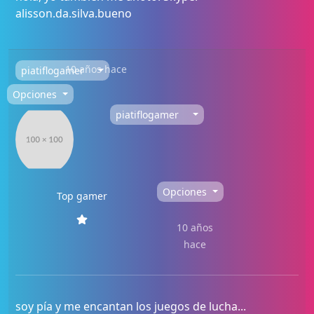
alisson.da.silva.bueno
10 años hace
piatiflogamer
Opciones
piatiflogamer
Opciones
Top gamer
10 años
hace
soy pía y me encantan los juegos de lucha...