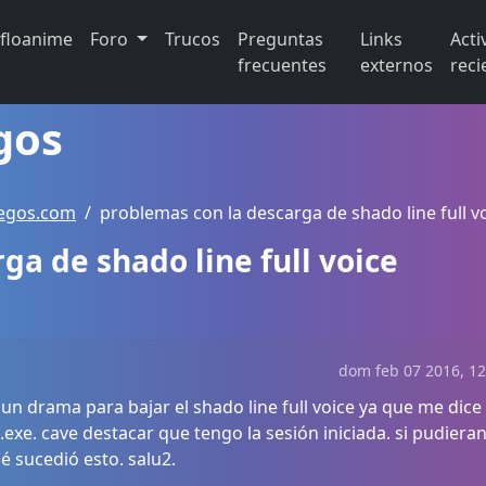
ifloanime
Foro
Trucos
Preguntas
Links
Acti
frecuentes
externos
reci
gos
uegos.com
problemas con la descarga de shado line full v
ga de shado line full voice
dom feb 07 2016, 12
 un drama para bajar el shado line full voice ya que me dic
.exe. cave destacar que tengo la sesión iniciada. si pudieran
é sucedió esto. salu2.