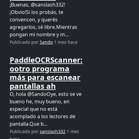
¡Buenas, @sanslash332!
¡Obvio!Si los probás, te
convencen, y querés
agregarlos, sé libre.Mientras
pongan mi nombre y m...
Publicado por
Sando
1 mes hace
PaddleOCRScanner:
ootro programa
más para escanear
pantallas ah
O, hola @SandoOye, esto se ve
bueno he, muy bueno, en
especial que no está
acomplado a los lectores de
pantalla.Que b...
Publicado por
sanslash332
1 mes
hace