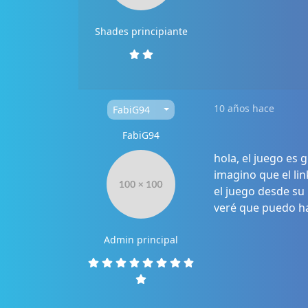
Shades principiante
10 años hace
FabiG94
FabiG94
hola, el juego es g
imagino que el li
el juego desde su 
veré que puedo ha
Admin principal