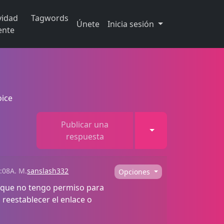
vidad
Tagwords
Únete
Inicia sesión
ente
oice
Publicar una
Toggle Dropdown
respuesta
:08A. M.
sanslash332
Opciones
e que no tengo permiso para
 reestablecer el enlace o