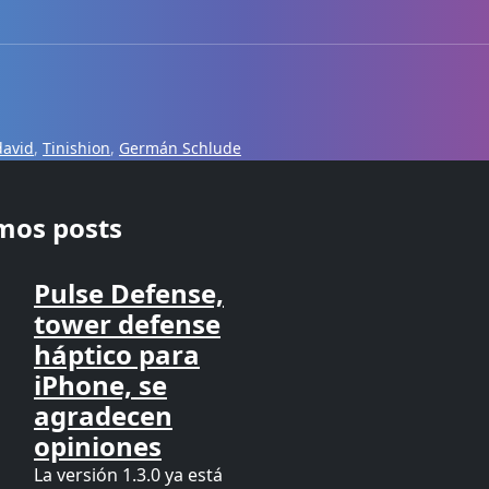
david
,
Tinishion
,
Germán Schlude
imos posts
Pulse Defense,
tower defense
háptico para
iPhone, se
agradecen
opiniones
La versión 1.3.0 ya está