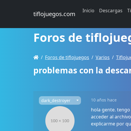
Inicio
Descargas
T
tiflojuegos.com
Foros de tiflojue
Foros de tiflojuegos
Varios
Tifloj
problemas con la descar
10 años hace
dark_destroyer
hola gente. tengo
acceder al archivo
explicarme por qu