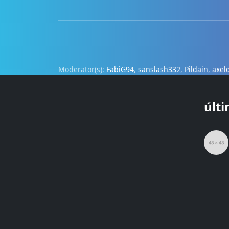
Moderator(s):
FabiG94
,
sanslash332
,
Pildain
,
axel
últ