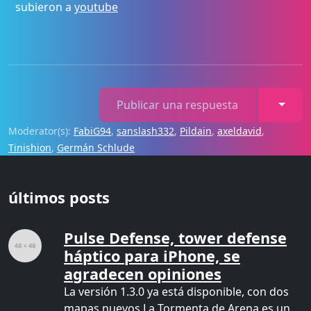
subieron a
youtube
Toggl
Publicar una respuesta
Moderator(s):
FabiG94
,
sanslash332
,
Pildain
,
axeldavid
,
Tinishion
,
Germán Schlude
últimos posts
Pulse Defense, tower defense
háptico para iPhone, se
agradecen opiniones
La versión 1.3.0 ya está disponible, con dos
mapas nuevos.La Tormenta de Arena es un