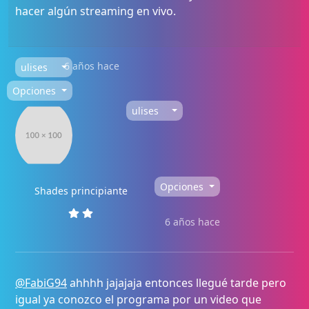
hacer algún streaming en vivo.
6 años hace
ulises
Opciones
ulises
Opciones
Shades principiante
6 años hace
@FabiG94
ahhhh jajajaja entonces llegué tarde pero
igual ya conozco el programa por un video que