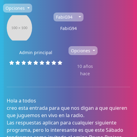
Opciones
FabiG94
FabiG94
Opciones
Admin principal
10 años
hace
Hola a todos
creo esta entrada para que nos digan a que quieren
que juguemos en vivo en la radio.
Las respuestas aplican para cualquier siguiente
programa, pero lo interesante es que este Sábado