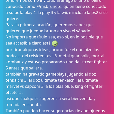
tendremos como invitado al amigo Bruno Broiero,
conocido como
@mr.brunete
, quien tiene conectado
a su pc la play 4, la play 3 y la wii, e incluso la ps2 si se
quiere.
Para la primera ocación, queremos saber que
quieren que juegue bruno en vivo el sábado.
No importa que título sea, eso si, en lo posible que
sea accesible claro está
por tirar algunas ideas, bruno fue el que hizo los
podcast del reisident evil 6, metal gear solic, mortal
kombat x y estuvo preparando uno del street fighter
5 antes que saliera.
también ha gravado gameplays jugando al dbz
tenkaichi 3, al dbz ultimate tenkaichi, al ultimate
marvel vs capcom 3, a los blas blue, king of fighter
etcétera.
así que cualquier sugerencia será bienvenida y
tomada en cuenta.
También pueden hacer sugerencias de audiojuegos