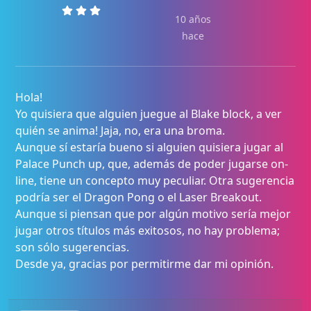
10 años
hace
Hola!
Yo quisiera que alguien juegue al Blake block, a ver
quién se anima! Jaja, no, era una broma.
Aunque sí estaría bueno si alguien quisiera jugar al
Palace Punch up, que, además de poder jugarse on-
line, tiene un concepto muy peculiar. Otra sugerencia
podría ser el Dragon Pong o el Laser Breakout.
Aunque si piensan que por algún motivo sería mejor
jugar otros títulos más exitosos, no hay problema;
son sólo sugerencias.
Desde ya, gracias por permitirme dar mi opinión.