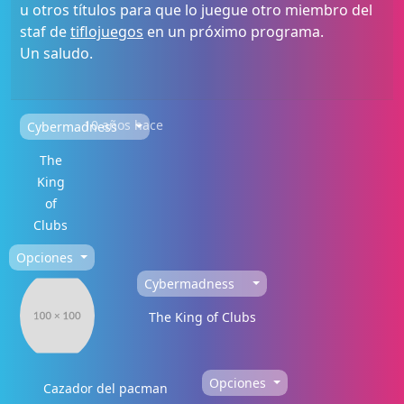
u otros títulos para que lo juegue otro miembro del
staf de
tiflojuegos
en un próximo programa.
Un saludo.
10 años hace
Cybermadness
The
King
of
Clubs
Opciones
Cybermadness
The King of Clubs
Opciones
Cazador del pacman