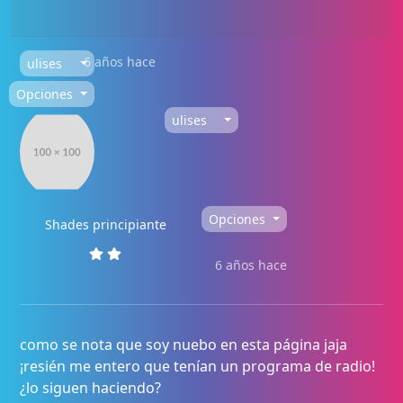
6 años hace
ulises
Opciones
ulises
Opciones
Shades principiante
6 años hace
como se nota que soy nuebo en esta página jaja
¡resién me entero que tenían un programa de radio!
¿lo siguen haciendo?