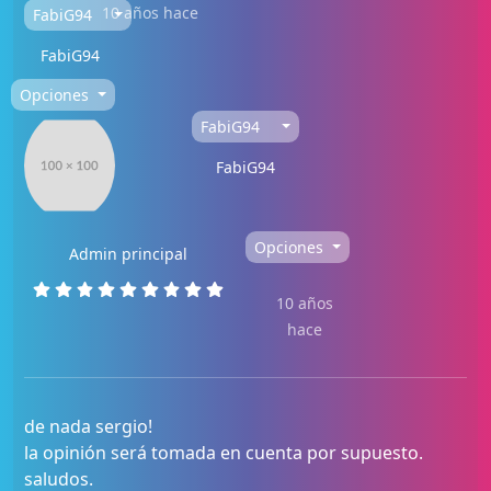
10 años hace
FabiG94
FabiG94
Opciones
FabiG94
FabiG94
Opciones
Admin principal
10 años
hace
de nada sergio!
la opinión será tomada en cuenta por supuesto.
saludos.