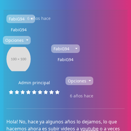
6 años hace
FabiG94
FabiG94
Opciones
FabiG94
FabiG94
Opciones
Admin principal
6 años hace
Hola! No, hace ya algunos años lo dejamos, lo que
hacemos ahora es subir videos a
youtube
o a veces