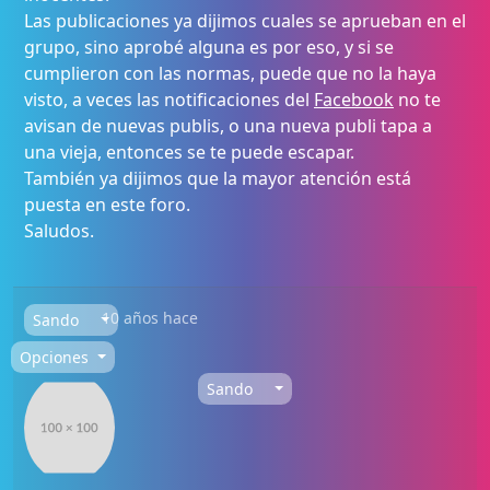
Las publicaciones ya dijimos cuales se aprueban en el
grupo, sino aprobé alguna es por eso, y si se
cumplieron con las normas, puede que no la haya
visto, a veces las notificaciones del
Facebook
no te
avisan de nuevas publis, o una nueva publi tapa a
una vieja, entonces se te puede escapar.
También ya dijimos que la mayor atención está
puesta en este foro.
Saludos.
10 años hace
Sando
Opciones
Sando