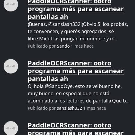
PaddleOCRScanner: ootro
programa más para escanear
pantallas ah
¡Buenas, @sanslash332!¡Obvio!Si los probás,
te convencen, y querés agregarlos, sé
libre.Mientras pongan mi nombre y m...
Publicado por
Sando
1 mes hace
PaddleOCRScanner: ootro
programa más para escanear
pantallas ah
O, hola @SandoOye, esto se ve bueno he,
muy bueno, en especial que no está
acomplado a los lectores de pantalla.Que b...
Publicado por
sanslash332
1 mes hace
PaddleOCRScanner: ootro
programa más para escanear