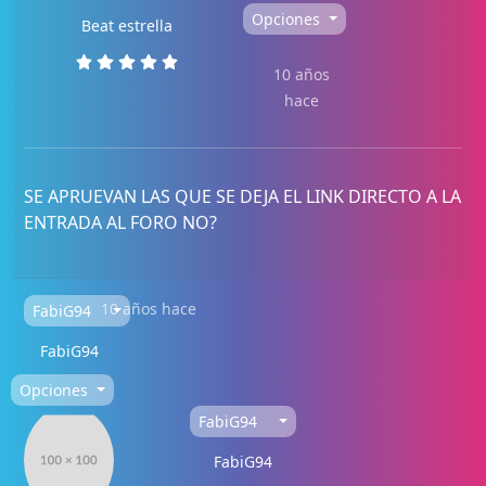
Opciones
Beat estrella
10 años
hace
SE APRUEVAN LAS QUE SE DEJA EL LINK DIRECTO A LA
ENTRADA AL FORO NO?
10 años hace
FabiG94
FabiG94
Opciones
FabiG94
FabiG94