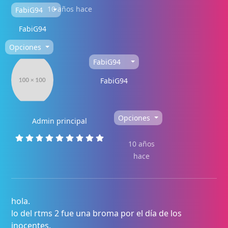
10 años hace
FabiG94
FabiG94
Opciones
FabiG94
FabiG94
Opciones
Admin principal
10 años
hace
hola.
lo del rtms 2 fue una broma por el día de los
inocentes.