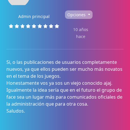
Opciones
Admin principal
10 años
hace
Si, o las publicaciones de usuarios completamente
nuevos, ya que ellos pueden ser mucho más novatos
en el tema de los juegos.
Honestamente vos ya sos un viejo conocido ajaj.
Igualmente la idea sería que en el futuro el grupo de
face sea un lugar más para comunicados oficiales de
la administración que para otra cosa.
Saludos.