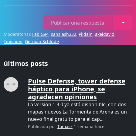
Toggl
Publicar una respuesta
Moderator(s):
FabiG94
,
sanslash332
,
Pildain
,
axeldavid
,
Tinishion
,
Germán Schlude
últimos posts
Pulse Defense, tower defense
háptico para iPhone, se
agradecen opiniones
La versión 1.3.0 ya está disponible, con dos
mapas nuevos.La Tormenta de Arena es un
nuevo final gratuito para el cap...
Publicado por
Tomasz
1 semana hace