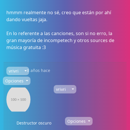
hmmm realmente no sé, creo que están por ahí
dando vueltas jaja.
En lo referente a las canciones, son si no erro, la
gran mayoría de incompetech y otros sources de
música gratuita :3
8 años hace
vrivri
Opciones
vrivri
Opciones
Destructor oscuro