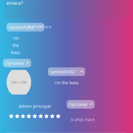
enlace?
8 años hace
sanslash332
i'm
the
boss
Opciones
sanslash332
i'm the boss
Opciones
Admin principal
8 años hace