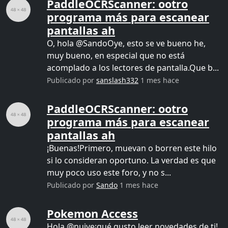
PaddleOCRScanner: ootro
programa más para escanear
pantallas ah
O, hola @SandoOye, esto se ve bueno he,
muy bueno, en especial que no está
acomplado a los lectores de pantalla.Que b...
Publicado por
sanslash332
1 mes hace
PaddleOCRScanner: ootro
programa más para escanear
pantallas ah
¡Buenas!Primero, muevan o borren este hilo
si lo consideran oportuno. La verdad es que
muy poco uso este foro, y no s...
Publicado por
Sando
1 mes hace
Pokemon Access
Hola @nuive¡qué gusto leer novedades de ti!