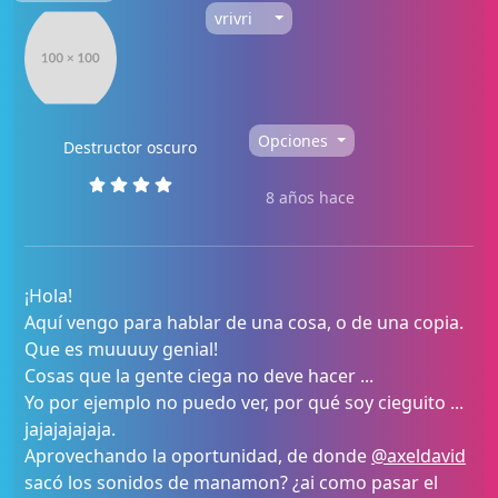
vrivri
Opciones
Destructor oscuro
8 años hace
¡Hola!
Aquí vengo para hablar de una cosa, o de una copia.
Que es muuuuy genial!
Cosas que la gente ciega no deve hacer ...
Yo por ejemplo no puedo ver, por qué soy cieguito ...
jajajajajaja.
Aprovechando la oportunidad, de donde
@axeldavid
sacó los sonidos de manamon? ¿ai como pasar el