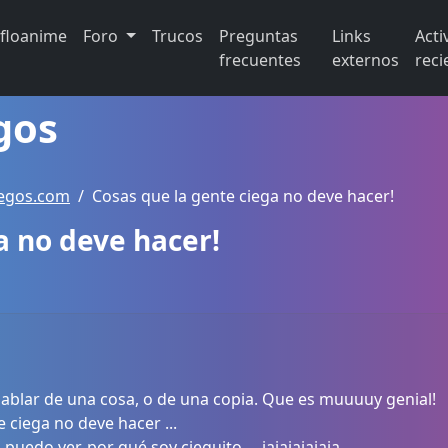
ifloanime
Foro
Trucos
Preguntas
Links
Acti
frecuentes
externos
reci
gos
uegos.com
Cosas que la gente ciega no deve hacer!
a no deve hacer!
ablar de una cosa, o de una copia. Que es muuuuy genial!
 ciega no deve hacer ...
uedo ver, por qué soy cieguito ... jajajajajaja.