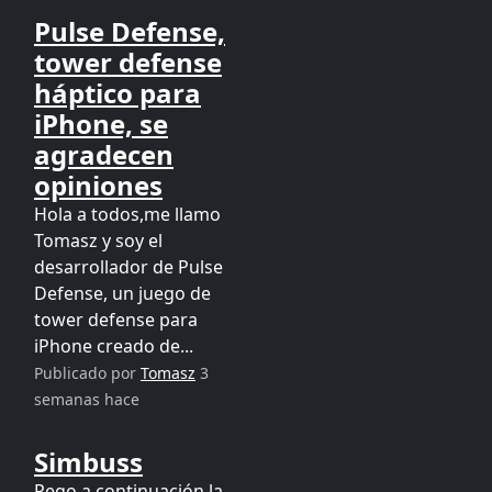
Pulse Defense,
tower defense
háptico para
iPhone, se
agradecen
opiniones
Hola a todos,me llamo
Tomasz y soy el
desarrollador de Pulse
Defense, un juego de
tower defense para
iPhone creado de...
Publicado por
Tomasz
3
semanas hace
Simbuss
Pego a continuación la