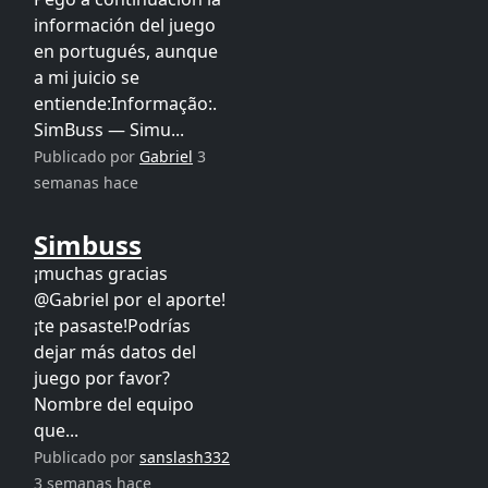
información del juego
en portugués, aunque
a mi juicio se
entiende:Informação:.
SimBuss — Simu...
Publicado por
Gabriel
3
semanas hace
Simbuss
¡muchas gracias
@Gabriel por el aporte!
¡te pasaste!Podrías
dejar más datos del
juego por favor?
Nombre del equipo
que...
Publicado por
sanslash332
3 semanas hace