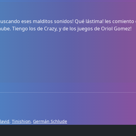
buscando eses malditos sonidos! Qué lástima! les comiento
ube. Tiengo los de Crazy, y de los juegos de Oriol Gomez!
david
,
Tinishion
,
Germán Schlude