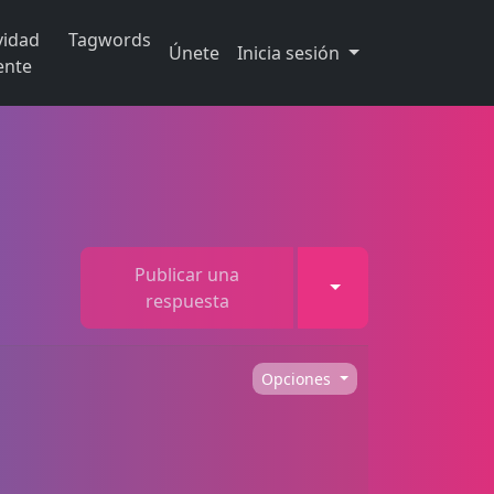
vidad
Tagwords
Únete
Inicia sesión
ente
Publicar una
Toggle Dropdown
respuesta
Opciones