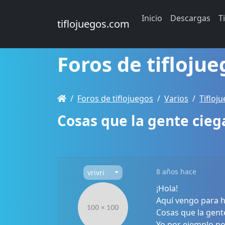
Inicio
Descargas
T
tiflojuegos.com
Foros de tiflojue
Foros de tiflojuegos
Varios
Tifloj
Cosas que la gente cieg
8 años hace
vrivri
¡Hola!
Aquí vengo para h
Cosas que la gente
Yo por ejemplo no p