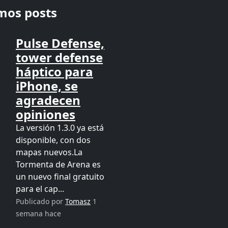
imos posts
Pulse Defense,
tower defense
háptico para
iPhone, se
agradecen
opiniones
La versión 1.3.0 ya está
disponible, con dos
mapas nuevos.La
Tormenta de Arena es
un nuevo final gratuito
para el cap...
Publicado por
Tomasz
1
semana hace