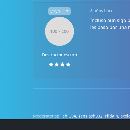
8 años hace
vrivri
Incluso aun sigo 
les paso por una n
Destructor oscuro
Moderator(s):
FabiG94
,
sanslash332
,
Pildain
,
axel