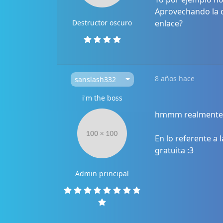
Aprovechando la 
Destructor oscuro
enlace?
8 años hace
sanslash332
i'm the boss
hmmm realmente no
En lo referente a 
gratuita :3
Admin principal