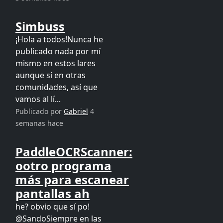
Simbuss
¡Hola a todos!Nunca he
publicado nada por mí
mismo en estos lares
aunque sí en otras
comunidades, así que
vamos al lí...
Publicado por
Gabriel
4
semanas hace
PaddleOCRScanner:
ootro programa
más para escanear
pantallas ah
he? obvio que sí po!
@SandoSiempre en las