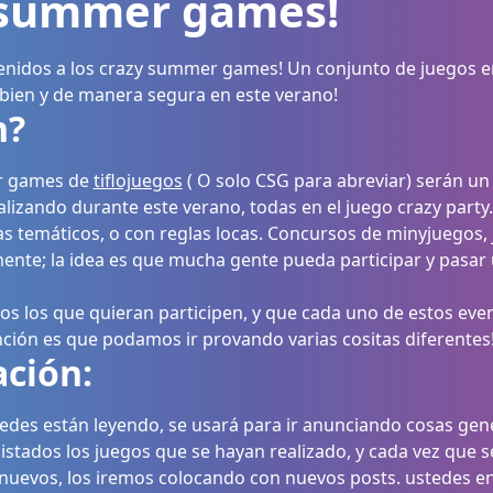
 summer games!
enidos a los crazy summer games! Un conjunto de juegos e
ien y de manera segura en este verano!
n?
r games de
tiflojuegos
( O solo CSG para abreviar) serán un
lizando durante este verano, todas en el juego crazy party
s temáticos, o con reglas locas. Concursos de minyjuegos, 
ente; la idea es que mucha gente pueda participar y pasar 
dos los que quieran participen, y que cada uno de estos ev
nción es que podamos ir provando varias cositas diferentes
ción:
edes están leyendo, se usará para ir anunciando cosas gene
istados los juegos que se hayan realizado, y cada vez que 
nuevos, los iremos colocando con nuevos posts. ustedes en