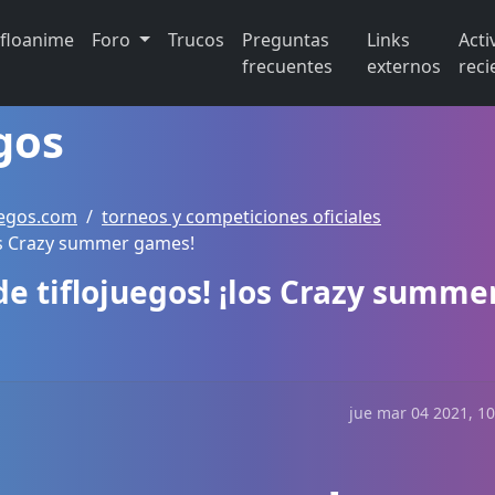
ifloanime
Foro
Trucos
Preguntas
Links
Acti
frecuentes
externos
reci
gos
uegos.com
torneos y competiciones oficiales
los Crazy summer games!
e tiflojuegos! ¡los Crazy summe
jue mar 04 2021, 10