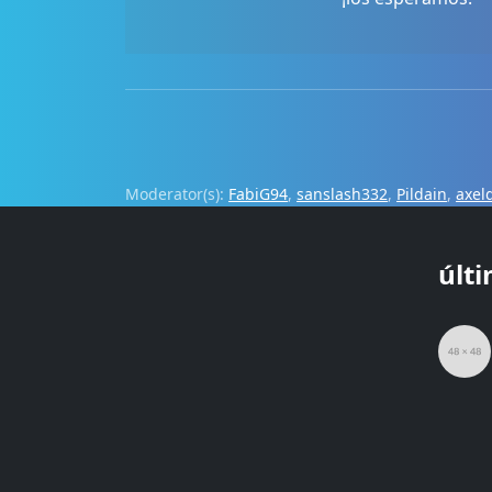
Moderator(s):
FabiG94
,
sanslash332
,
Pildain
,
axel
últ