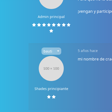
¡vengan y particip
Admin principal
5 años hace
bauti
mi nombre de crac
Shades principiante