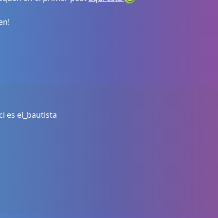
en!
i es el_bautista