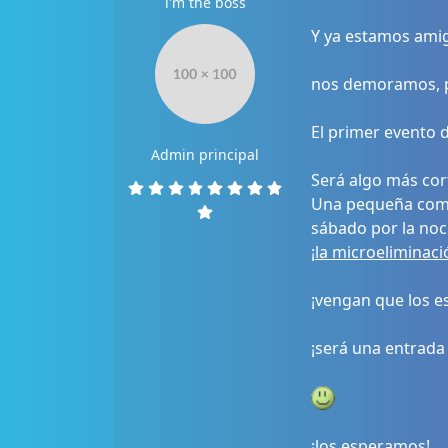
i'm the boss
Y ya estamos ami
nos demoramos, 
El primer evento d
Admin principal
Será algo más cor
Una pequeña comp
sábado por la noc
¡la microeliminaci
¡vengan que los 
¡será una entrada 
¡los esperamos!