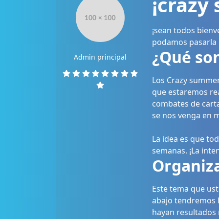
¡crazy
¡sean todos bienv
podamos pasarla b
¿Qué so
Admin principal
Los Crazy summe
que estaremos rea
combates de carta
se nos venga en m
La idea es que to
semanas. ¡La inte
Organiza
Este tema que ust
abajo tendremos l
hayan resultados 