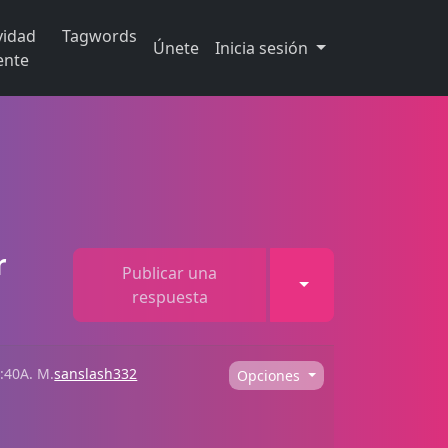
vidad
Tagwords
Únete
Inicia sesión
ente
r
Publicar una
Toggle Dropdown
respuesta
:40A. M.
sanslash332
Opciones