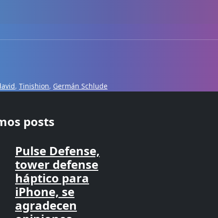
david
,
Tinishion
,
Germán Schlude
imos posts
Pulse Defense,
tower defense
háptico para
iPhone, se
agradecen