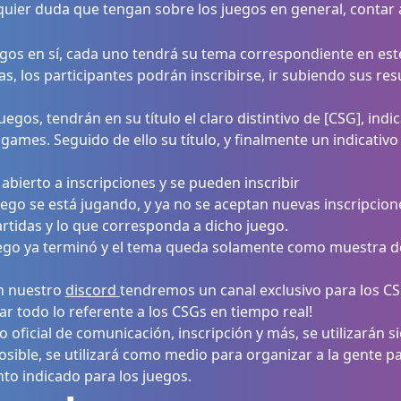
uier duda que tengan sobre los juegos en general, contar
egos en sí, cada uno tendrá su tema correspondiente en es
as, los participantes podrán inscribirse, ir subiendo sus r
uegos, tendrán en su título el claro distintivo de [CSG], ind
ames. Seguido de ello su título, y finalmente un indicativo
 abierto a inscripciones y se pueden inscribir
juego se está jugando, y ya no se aceptan nuevas inscripcion
artidas y lo que corresponda a dicho juego.
uego ya terminó y el tema queda solamente como muestra de
n nuestro
discord
tendremos un canal exclusivo para los CS
r todo lo referente a los CSGs en tiempo real!
 oficial de comunicación, inscripción y más, se utilizarán s
osible, se utilizará como medio para organizar a la gente 
to indicado para los juegos.