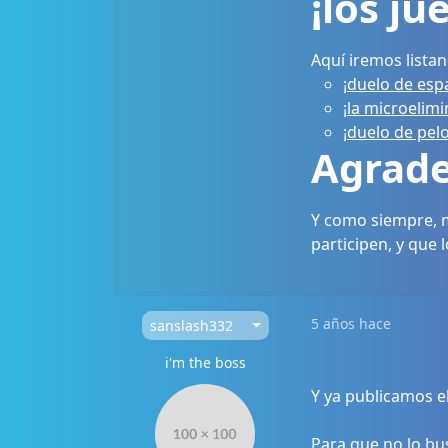
¡los ju
Aquí iremos listan
¡duelo de esp
¡la microelim
¡duelo de pel
Agrade
Y como siempre, m
participen, y que
5 años hace
sanslash332
i'm the boss
Y ya publicamos e
Para que no lo bu