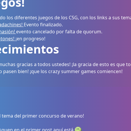
egos!
do los diferentes juegos de los CSG, con los links a sus tem
adachines!
Evento finalizado.
inasión!
evento cancelado por falta de quorum.
otones!
¡en progreso!
cimientos
uchas gracias a todos ustedes! ¡la gracia de esto es que t
 lo pasen bien! ¡que los crazy summer games comiencen!
l tema del primer concurso de verano!
squen en el primer post
aquí está