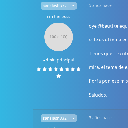
5 años hace
sanslash332
i'm the boss
oye
@bauti
te equi
este es el tema e
Tienes que inscri
Admin principal
mira, el tema de 
Porfa pon ese mi
Saludos.
5 años hace
sanslash332