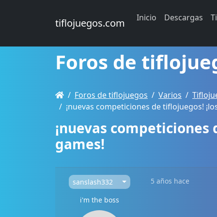
Inicio
Descargas
T
tiflojuegos.com
Foros de tiflojue
Foros de tiflojuegos
Varios
Tifloj
¡nuevas competiciones de tiflojuegos! ¡
¡nuevas competiciones d
games!
5 años hace
sanslash332
i'm the boss