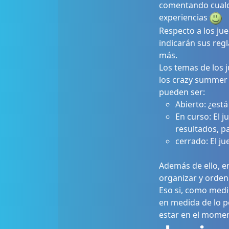
comentando cualq
experiencias
Respecto a los ju
indicarán sus regl
más.
Los temas de los j
los crazy summer g
pueden ser:
Abierto: ¿está
En curso: El 
resultados, p
cerrado: El j
Además de ello, e
organizar y ordena
Eso si, como medio
en medida de lo p
estar en el momen