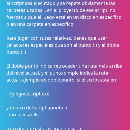
el script sea ejecutado y se repete obviamente las
carpetas usadas... en el proyecto de ese script; no
fuerzas a que el juego esté en un disco en específico
o en una carpeta en específico.
para jugar con rutas relativas, tienes que usar
caracteres especiales que son el punto (.) y el doble
punto (..)
El doble punto indica retroceder una ruta más arriba
del nivel actual, y el punto simple indica la ruta
actual. ejemplo de doble punto. si el script está en
c:\juegos\script.exe
y dentro del script apunta a
../archivos/dlls
a la ruta que estará llegando sería