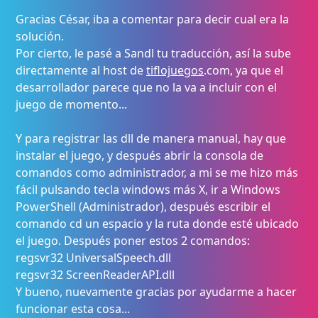
Gracias César, iba a comentar para decir cual era la
solución.
Por cierto, le pasé a Sandl tu traducción, así la sube
directamente al host de
tiflojuegos
.com, ya que el
desarrollador parece que no la va a incluir con el
juego de momento...
Y para registrar las dll de manera manual, hay que
instalar el juego, y después abrir la consola de
comandos como administrador, a mi se me hizo más
fácil pulsando tecla windows más X, ir a Windows
PowerShell (Administrador), después escribir el
comando cd un espacio y la ruta donde esté ubicado
el juego. Después poner estos 2 comandos:
regsvr32 UniversalSpeech.dll
regsvr32 ScreenReaderAPI.dll
Y bueno, nuevamente gracias por ayudarme a hacer
funcionar esta cosa...