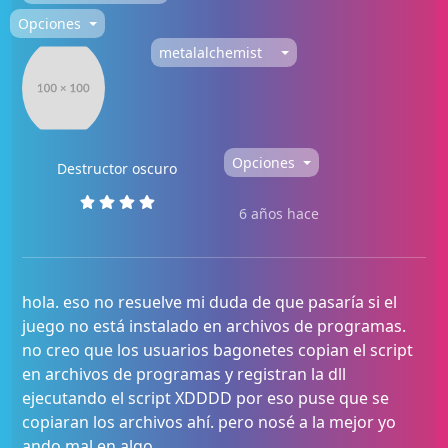
Opciones
metalalchemist
Opciones
Destructor oscuro
6 años hace
hola. eso no resuelve mi duda de que pasaría si el
juego no está instalado en archivos de programas.
no creo que los usuarios bagonetes copian el script
en archivos de programas y registran la dll
ejecutando el script XDDDD por eso puse que se
copiaran los archivos ahí. pero nosé a la mejor yo
ando mal en algo