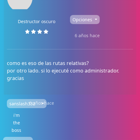
Opciones
Destructor oscuro
6 años hace
como es eso de las rutas relativas?
por otro lado. si lo ejecuté como administrador.
gracias
6 años hace
sanslash332
i'm
the
boss