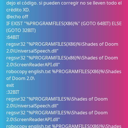
dejo el código. si pueden corregir no se lleven todo el
crédito XD.
@echo off
IF EXIST "%PROGRAMFILES(X86)%" (GOTO 64BIT) ELSE
(GOTO 32BIT)
:64BIT
regsvr32 "%PROGRAMFILES(X86)%\Shades of Doom
2.0\UniversalSpeech.dll"
regsvr32 "%PROGRAMFILES(x86)%\Shades of Doom
2.0\ScreenReaderAPI.dll"
robocopy english.txt %PROGRAMFILES(X86)%\Shades
of Doom 2.0\
exit
:32BIT
regsvr32 "%PROGRAMFILES%\Shades of Doom
2.0\UniversalSpeech.dll"
regsvr32 "%PROGRAMFILES%\Shades of Doom
2.0\ScreenReaderAPI.dll"
robocopy english.txt %PROGRAMFILES(X86)%\Shades