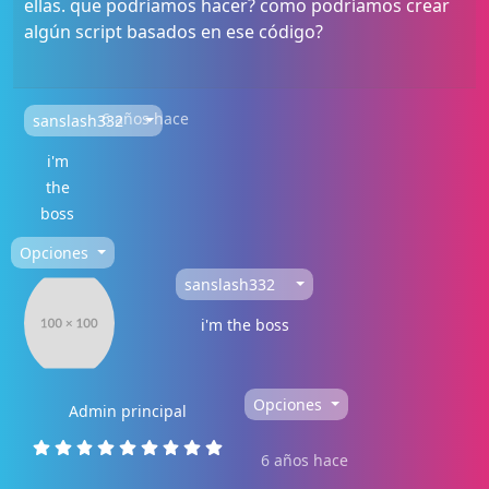
ellas. que podríamos hacer? como podríamos crear
algún script basados en ese código?
6 años hace
sanslash332
i'm
the
boss
Opciones
sanslash332
i'm the boss
Opciones
Admin principal
6 años hace