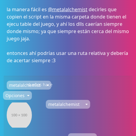
la manera fácil es
@metalalchemist
decirles que
copien el script en la misma carpeta donde tienen el
ejecu table del juego, y ahí los dlls caerían siempre
donde mismo; ya que siempre están cerca del mismo
juego jaja.
entonces ahí podrías usar una ruta relativa y debería
de acertar siempre :3
6 años hace
metalalchemist
Opciones
metalalchemist