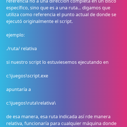
referencia no a una dirección completa en un disco
específico, sino que es a una ruta... digamos que
utiliza como referencia el punto actual de donde se
ejecutó originalmente el script.
ejemplo:
./ruta/ relativa
si nuestro script lo estuviesemos ejecutando en
c:\juegos\script.exe
apuntaría a
c:\juegos\ruta\relativa\
de esa manera, esa ruta indicada así rde manera
relativa, funcionaría para cualquier máquina donde