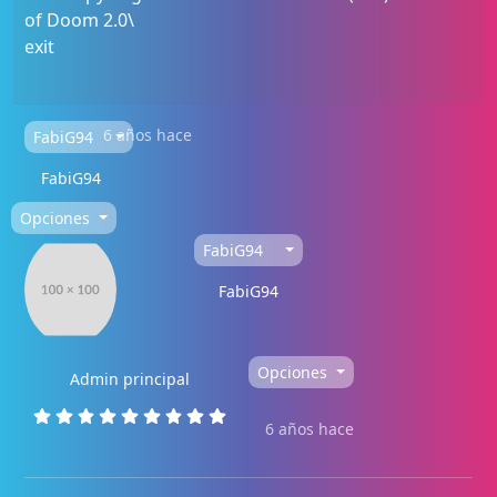
of Doom 2.0\
exit
6 años hace
FabiG94
FabiG94
Opciones
FabiG94
FabiG94
Opciones
Admin principal
6 años hace