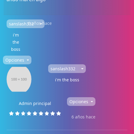
6 años hace
sanslash332
i'm
the
boss
Opciones
sanslash332
i'm the boss
Opciones
Admin principal
6 años hace