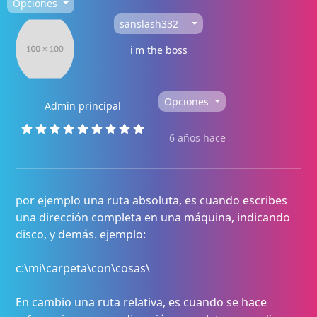
Opciones
sanslash332
i'm the boss
Opciones
Admin principal
6 años hace
por ejemplo una ruta absoluta, es cuando escribes
una dirección completa en una máquina, indicando
disco, y demás. ejemplo:
c:\mi\carpeta\con\cosas\
En cambio una ruta relativa, es cuando se hace