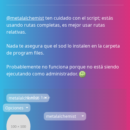
@metalalchemist
ten cuidado con el script; estás
usando rutas completas, es mejor usar rutas
relativas.
Nada te asegura que el sod lo instalen en la carpeta
de program files.
Probablemente no funciona porque no está siendo
ejecutando como administrador.
6 años hace
metalalchemist
Opciones
metalalchemist