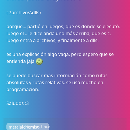
c:\archivos\dlls\
porque... partió en juegos, que es donde se ejecutó.
luego el .. le dice anda uno más arriba, que es c,
luego entra a archivos, y finalmente a dlls.
es una explicación algo vaga, pero espero que se
entienda jaja
se puede buscar más información como rutas
absolutas y rutas relativas. se usa mucho en
programación.
Saludos :3
6 años hace
metalalchemist