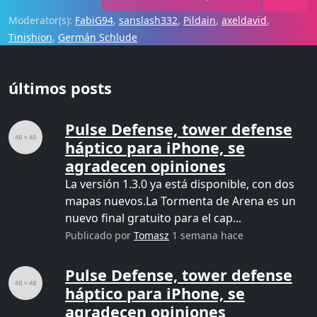
Moderator(s):
FabiG94
,
sanslash332
,
Pildain
,
axeldavid
,
Tinishion
,
Germán Schlude
últimos posts
Pulse Defense, tower defense
háptico para iPhone, se
agradecen opiniones
La versión 1.3.0 ya está disponible, con dos
mapas nuevos.La Tormenta de Arena es un
nuevo final gratuito para el cap...
Publicado por
Tomasz
1 semana hace
Pulse Defense, tower defense
háptico para iPhone, se
agradecen opiniones