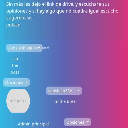
Sin más les dejo el link de drive, y escucharé sus
opiniones y si hay algo que nó cuadra igual escucho
sugerencias.
enlace
5 años hace
sanslash332
i'm
the
boss
Opciones
sanslash332
i'm the boss
Opciones
Admin principal