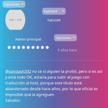
Opciones
FabiG94
FabiG94
Opciones
Admin principal
5 años hace
@sanslash332
no se si alguien la probó, pero si es así
y está todo OK, estaría para subir el juego con
traducción al host, porque este título está
abandonado desde hace años, por lo que oficial es
imposible que la agreguen.
Saludos.