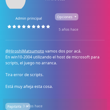
Opciones
Admin principal
5 años hace
@HiroshiMatsumoto
vamos dos por acá.
En win10-2004 utilizando el host de microsoft para
scripts, el juego no arranca.
Tira error de scripts.
Está muy añeja esta cosa.
3 años hace
PapitaYa