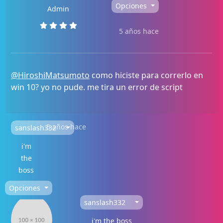
Opciones
Admin
5 años hace
@HiroshiMatsumoto
como hiciste para correrlo en
win 10? yo no pude. me tira un error de script
5 años hace
sanslash332
i'm
the
boss
Opciones
sanslash332
i'm the boss