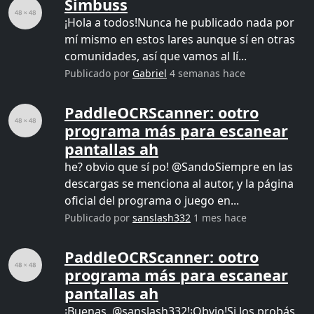
Simbuss
¡Hola a todos!Nunca he publicado nada por
mí mismo en estos lares aunque sí en otras
comunidades, así que vamos al lí...
Publicado por
Gabriel
4 semanas hace
PaddleOCRScanner: ootro
programa más para escanear
pantallas ah
he? obvio que sí po! @SandoSiempre en las
descargas se menciona al autor, y la página
oficial del programa o juego en...
Publicado por
sanslash332
1 mes hace
PaddleOCRScanner: ootro
programa más para escanear
pantallas ah
¡Buenas, @sanslash332!¡Obvio!Si los probás,