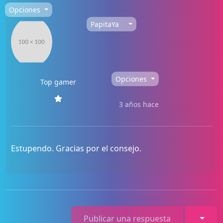
Opciones
PapitaYa
Opciones
Top gamer
3 años hace
Estupendo. Gracias por el consejo.
Toggl
Publicar una respuesta