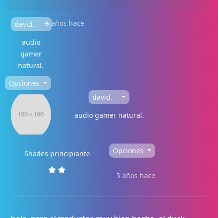
5 años hace
david.
audio
gamer
natural.
Opciones
david.
audio gamer natural.
Opciones
Shades principiante
5 años hace