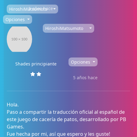
5 años hace
HiroshiMatsumoto
Opciones
HiroshiMatsumoto
Opciones
Shades principiante
5 años hace
Hola.
Paso a compartir la traducción oficial al español de
este juego de cacería de patos, desarrollado por PB
Games.
Fue hecha por mi, así que espero y les guste!