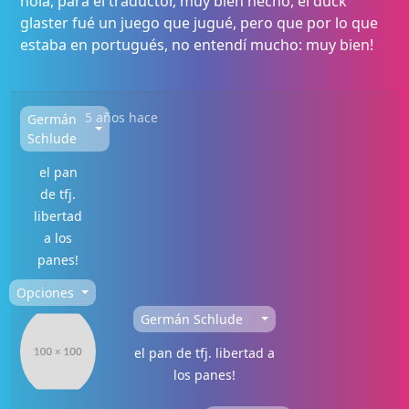
hola, para el traductor, muy bien hecho, el duck
glaster fué un juego que jugué, pero que por lo que
estaba en portugués, no entendí mucho: muy bien!
5 años hace
Germán
Schlude
el pan
de tfj.
libertad
a los
panes!
Opciones
Germán Schlude
el pan de tfj. libertad a
los panes!