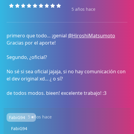
5 años hace
primero que todo... ¡genial
@HiroshiMatsumoto
Gracias por el aporte!
Segundo, ¿oficial?
No sé si sea oficial jajaja, si no hay comunicación con
el dev original xd... ¿ o sí?
de todos modos. bieen! excelente trabajo! :3
5 años hace
FabiG94
FabiG94