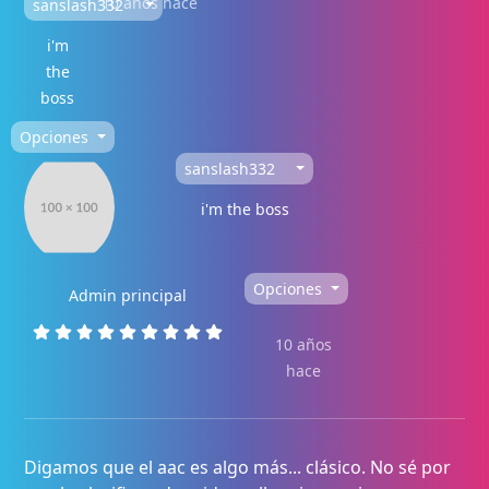
10 años hace
sanslash332
i'm
the
boss
Opciones
sanslash332
i'm the boss
Opciones
Admin principal
10 años
hace
Digamos que el aac es algo más... clásico. No sé por