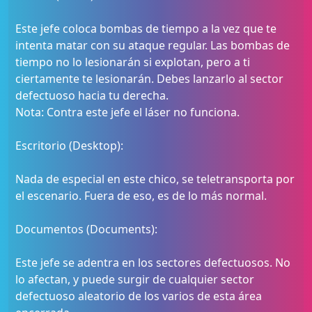
Este jefe coloca bombas de tiempo a la vez que te
intenta matar con su ataque regular. Las bombas de
tiempo no lo lesionarán si explotan, pero a ti
ciertamente te lesionarán. Debes lanzarlo al sector
defectuoso hacia tu derecha.
Nota: Contra este jefe el láser no funciona.
Escritorio (Desktop):
Nada de especial en este chico, se teletransporta por
el escenario. Fuera de eso, es de lo más normal.
Documentos (Documents):
Este jefe se adentra en los sectores defectuosos. No
lo afectan, y puede surgir de cualquier sector
defectuoso aleatorio de los varios de esta área