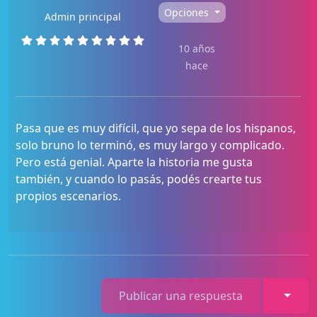
Opciones
Admin principal
10 años
hace
Pasa que es muy difícil, que yo sepa de los hispanos,
solo bruno lo terminó, es muy largo y complicado.
Pero está genial. Aparte la historia me gusta
también, y cuando lo pasás, podés crearte tus
propios escenarios.
Toggl
Publicar una respuesta