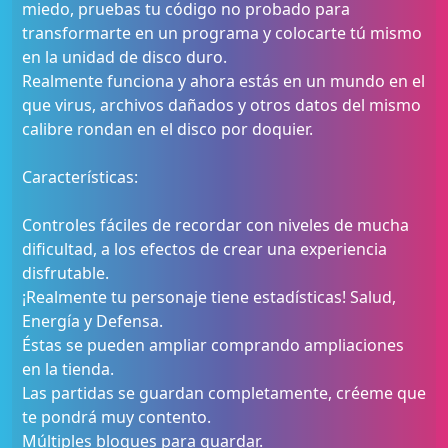
miedo, pruebas tu código no probado para
transformarte en un programa y colocarte tú mismo
en la unidad de disco duro.
Realmente funciona y ahora estás en un mundo en el
que virus, archivos dañados y otros datos del mismo
calibre rondan en el disco por doquier.
Características:
Controles fáciles de recordar con niveles de mucha
dificultad, a los efectos de crear una experiencia
disfrutable.
¡Realmente tu personaje tiene estadísticas! Salud,
Energía y Defensa.
Éstas se pueden ampliar comprando ampliaciones
en la tienda.
Las partidas se guardan completamente, créeme que
te pondrá muy contento.
Múltiples bloques para guardar.