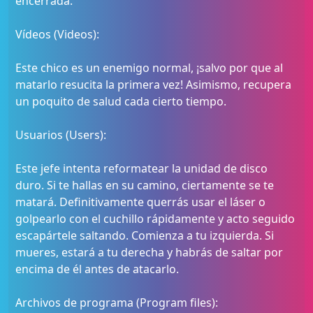
encerrada.
Vídeos (Videos):
Este chico es un enemigo normal, ¡salvo por que al
matarlo resucita la primera vez! Asimismo, recupera
un poquito de salud cada cierto tiempo.
Usuarios (Users):
Este jefe intenta reformatear la unidad de disco
duro. Si te hallas en su camino, ciertamente se te
matará. Definitivamente querrás usar el láser o
golpearlo con el cuchillo rápidamente y acto seguido
escapártele saltando. Comienza a tu izquierda. Si
mueres, estará a tu derecha y habrás de saltar por
encima de él antes de atacarlo.
Archivos de programa (Program files):