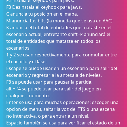
F2 Instala el keyhook para jaws.
F3 Desinstala el keyhook para jaws.
C anuncia tu posición en el mapa.
M anuncia tus bits (la moneda que se usa en AAC)
K anuncia el total de entidades que mataste en el
escenario actual, entretanto shift+k anunciará el
total de entidades que mataste en todos los
escenarios.
1 y 2 se usan respectivamente para conmutar entre
el cuchillo y el láser.
Escape se puede usar en un escenario para salir del
escenario y regresar a la antesala de niveles.
F8 se puede usar para pausar la partida.
alt + f4 se puede usar para salir del juego en
cualquier momento.
Enter se usa para muchas operaciones: escoger una
opción de menú, saltar la voz del TTS o una escena
no interactiva, o para entrar a un nivel.
Espacio también se usa para verificar el estado de un