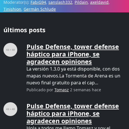
Moderator(s):
FabiG94
,
sanslash332
,
Pildain
,
axeldavid
,
Tinishion
,
Germán Schlude
últimos posts
Pulse Defense, tower defense
háptico para iPhone, se
agradecen opiniones
La versión 1.3.0 ya está disponible, con dos
mapas nuevos.La Tormenta de Arena es un
nuevo final gratuito para el cap...
Publicado por
Tomasz
2 semanas hace
Pulse Defense, tower defense
háptico para iPhone, se
agradecen opiniones
Hola a todos,me llamo Tomasz y soy el