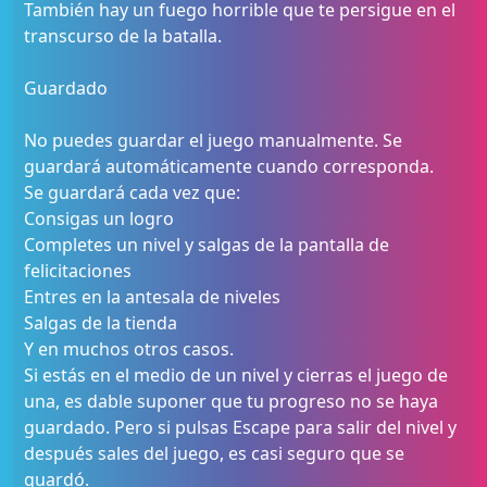
También hay un fuego horrible que te persigue en el
transcurso de la batalla.
Guardado
No puedes guardar el juego manualmente. Se
guardará automáticamente cuando corresponda.
Se guardará cada vez que:
Consigas un logro
Completes un nivel y salgas de la pantalla de
felicitaciones
Entres en la antesala de niveles
Salgas de la tienda
Y en muchos otros casos.
Si estás en el medio de un nivel y cierras el juego de
una, es dable suponer que tu progreso no se haya
guardado. Pero si pulsas Escape para salir del nivel y
después sales del juego, es casi seguro que se
guardó.