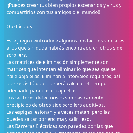
¡¡Puedes crear tus bien propios escenarios y virus y
compartirlos con tus amigos o el mundo!!
Obstáculos
Este juego reintroduce algunos obstáculos similares
a los que sin duda habrás encontrado en otros side
scrollers.
Las matrices de eliminación simplemente son
matrices que intentan eliminar lo que sea que se
halle bajo ellas. Eliminan a intervalos regulares, así
que serás tú quien deberá calcular el tiempo
adecuado para pasar bajo ellas.
Los sectores defectuosos son básicamente
precipicios de otros side scrollers auditivos.
Las espigas lesionan y a veces matan, pero las
puedes saltar por encima y salir ileso.
Las Barreras Eléctricas son paredes por las que