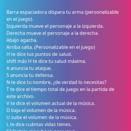
Barra espaciadora dispara tu arma (personalizable
en el juego).
Izquierda mueve el personaje a la izquierda.
Derecha mueve el personaje a la derecha.
Abajo agacha.
Arriba salta. (Personalizable en el juego)
H te dice tus puntos de salud.
shift más H te dice tu salud máxima.
A anuncia tu ataque.
S anuncia tu defensa.
N te dice tu nombre, ¿de verdad lo necesitas?
T te dice el tiempo total de juego en la partida de
este archivo.
V te dice el volumen actual de la música.
D baja el volumen de la música.
U sube el volumen de la música.
L te dice cuántas vidas tienes.