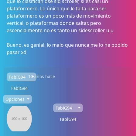
que lo clasifican dse sid scroller, si es casi un
plataformero. Lo único que le falta para ser
plataformero es un poco más de movimiento
vertical, o plataformas donde saltar, pero
escencialmente no es tanto un sidescroller u.u
Bueno, es genial. lo malo que nunca me lo he podido
pasar xd
10 años hace
FabiG94
FabiG94
Opciones
FabiG94
FabiG94