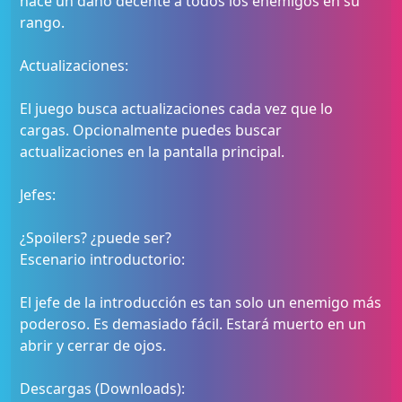
hace un daño decente a todos los enemigos en su
rango.
Actualizaciones:
El juego busca actualizaciones cada vez que lo
cargas. Opcionalmente puedes buscar
actualizaciones en la pantalla principal.
Jefes:
¿Spoilers? ¿puede ser?
Escenario introductorio:
El jefe de la introducción es tan solo un enemigo más
poderoso. Es demasiado fácil. Estará muerto en un
abrir y cerrar de ojos.
Descargas (Downloads):