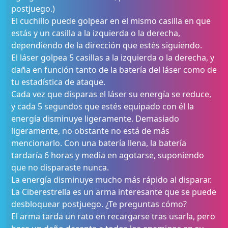
postjuego.)
El cuchillo puede golpear en el mismo casilla en que
estás y un casilla a la izquierda o la derecha,
dependiendo de la dirección que estés siguiendo.
El láser golpea 5 casillas a la izquierda o la derecha, y
daña en función tanto de la batería del láser como de
tu estadística de ataque.
Cada vez que disparas el láser su energía se reduce,
y cada 5 segundos que estés equipado con él la
energía disminuye ligeramente. Demasiado
ligeramente, no obstante no está de más
mencionarlo. Con una batería llena, la batería
tardaría 6 horas y media en agotarse, suponiendo
que no disparaste nunca.
La energía disminuye mucho más rápido al disparar.
La Ciberestrella es un arma interesante que se puede
desbloquear postjuego. ¿Te preguntas cómo?
El arma tarda un rato en recargarse tras usarla, pero