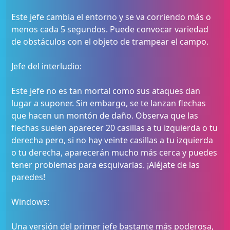
Este jefe cambia el entorno y se va corriendo más o
menos cada 5 segundos. Puede convocar variedad
de obstáculos con el objeto de trampear el campo.
Jefe del interludio:
Este jefe no es tan mortal como sus ataques dan
lugar a suponer. Sin embargo, se te lanzan flechas
que hacen un montón de daño. Observa que las
flechas suelen aparecer 20 casillas a tu izquierda o tu
derecha pero, si no hay veinte casillas a tu izquierda
o tu derecha, aparecerán mucho más cerca y puedes
tener problemas para esquivarlas. ¡Aléjate de las
paredes!
Windows:
Una versión del primer jefe bastante más poderosa,