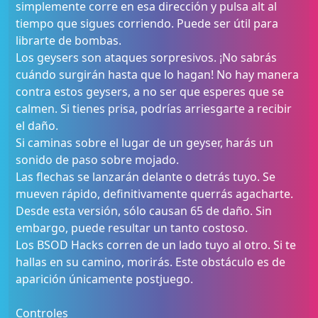
simplemente corre en esa dirección y pulsa alt al
tiempo que sigues corriendo. Puede ser útil para
librarte de bombas.
Los geysers son ataques sorpresivos. ¡No sabrás
cuándo surgirán hasta que lo hagan! No hay manera
contra estos geysers, a no ser que esperes que se
calmen. Si tienes prisa, podrías arriesgarte a recibir
el daño.
Si caminas sobre el lugar de un geyser, harás un
sonido de paso sobre mojado.
Las flechas se lanzarán delante o detrás tuyo. Se
mueven rápido, definitivamente querrás agacharte.
Desde esta versión, sólo causan 65 de daño. Sin
embargo, puede resultar un tanto costoso.
Los BSOD Hacks corren de un lado tuyo al otro. Si te
hallas en su camino, morirás. Este obstáculo es de
aparición únicamente postjuego.
Controles