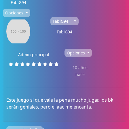
FabiG94
Opciones
FabiG94
FabiG94
Opciones
Admin principal
10 años
hace
Este juego si que vale la pena mucho jugar, los bk
serán geniales, pero el aac me encanta.