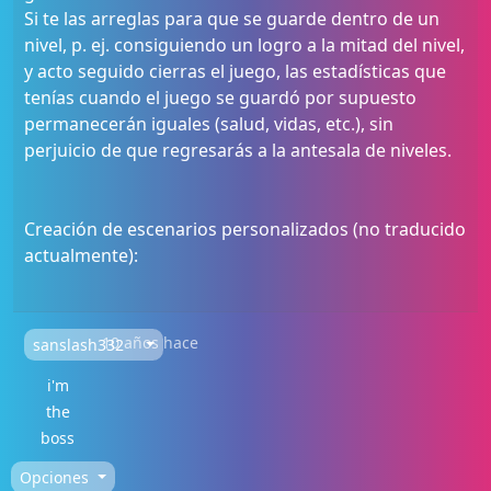
Si te las arreglas para que se guarde dentro de un
nivel, p. ej. consiguiendo un logro a la mitad del nivel,
y acto seguido cierras el juego, las estadísticas que
tenías cuando el juego se guardó por supuesto
permanecerán iguales (salud, vidas, etc.), sin
perjuicio de que regresarás a la antesala de niveles.
Creación de escenarios personalizados (no traducido
actualmente):
10 años hace
sanslash332
i'm
the
boss
Opciones