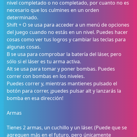
nivel completado o no completado, por cuanto no es
necesario que los culmines en un orden
determinado.
Shift + O se usa para acceder a un menú de opciones
del juego cuando no estás en un nivel. Puedes hacer
cosas como ver tus logros y cambiar las teclas para
algunas cosas.
B se usa para comprobar la batería del láser, pero
sólo si el láser es tu arma activa.
Alt se usa para tomar y poner bombas. Puedes
correr con bombas en los niveles.
Puedes correr y, mientras mantienes pulsado el
botón para correr, ¡puedes pulsar alt y lanzarás la
bomba en esa dirección!
Armas
Tienes 2 armas, un cuchillo y un láser. (Puede que se
agreguen más en el futuro, pero únicamente