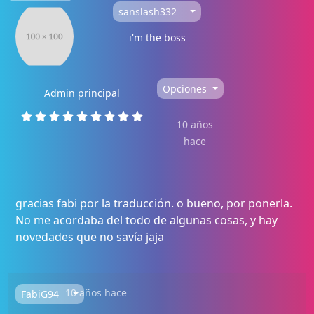
sanslash332
i'm the boss
Opciones
Admin principal
10 años
hace
gracias fabi por la traducción. o bueno, por ponerla.
No me acordaba del todo de algunas cosas, y hay
novedades que no savía jaja
10 años hace
FabiG94