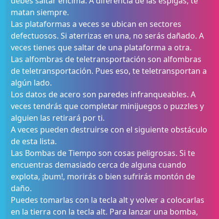
debes saltar encima. A diferencia de las espigas, te
matan siempre.
Las plataformas a veces se ubican en sectores
defectuosos. Si aterrizas en una, no serás dañado. A
veces tienes que saltar de una plataforma a otra.
Las alfombras de teletransportación son alfombras
de teletransportación. Pues eso, te teletransportan a
algún lado.
Los datos de acero son paredes infranqueables. A
veces tendrás que completar minijuegos o puzzles y
alguien las retirará por ti.
A veces pueden destruirse con el siguiente obstáculo
de esta lista.
Las Bombas de Tiempo son cosas peligrosas. Si te
encuentras demasiado cerca de alguna cuando
explota, ¡bum!, morirás o bien sufrirás montón de
daño.
Puedes tomarlas con la tecla alt y volver a colocarlas
en la tierra con la tecla alt. Para lanzar una bomba,