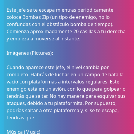
Este jefe se te escapa mientras periódicamente
coloca Bombas Zip (un tipo de enemigo, no lo
confundas con el obstáculo bomba de tiempo).
Comienza aproximadamente 20 casillas a tu derecha
y empieza a moverse al instante.
Imágenes (Pictures):
Cuando aparece este jefe, el nivel cambia por
completo. Habrás de luchar en un campo de batalla
vacío con plataformas a intervalos regulares. Este
enemigo está en un avión, con lo que para golpearlo
tendrás que saltar. No hay manera para esquivar sus
ataques, debido a tu plataformita. Por supuesto,
podrías saltar a otra plataforma y, si se te escapa,
tendrás que.
Música (Music):