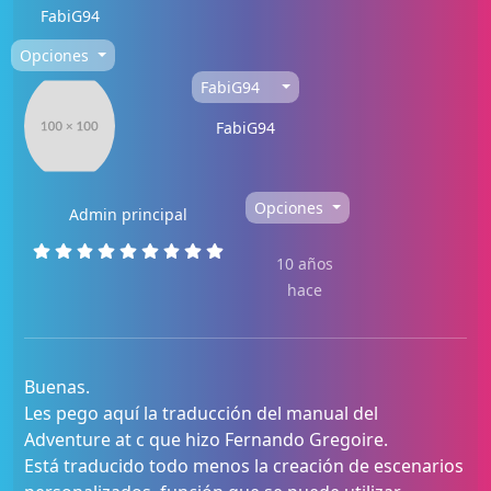
FabiG94
Opciones
FabiG94
FabiG94
Opciones
Admin principal
10 años
hace
Buenas.
Les pego aquí la traducción del manual del
Adventure at c que hizo Fernando Gregoire.
Está traducido todo menos la creación de escenarios