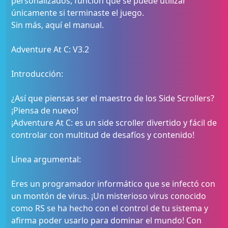
personalizados, función que se puede utilizar
únicamente si terminaste el juego.
Sin más, aquí el manual.
Adventure At C: V3.2
Introducción:
¿Así que piensas ser el maestro de los Side Scrollers?
¡Piensa de nuevo!
¡Adventure At C: es un side scroller divertido y fácil de
controlar con multitud de desafíos y contenido!
Línea argumental:
Eres un programador informático que se infectó con
un montón de virus. ¡Un misterioso virus conocido
como RS se ha hecho con el control de tu sistema y
afirma poder usarlo para dominar el mundo! Con