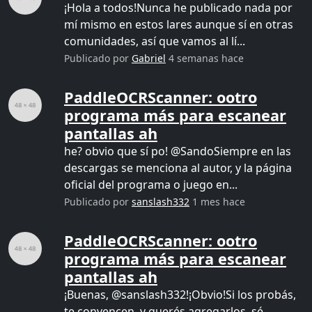
¡Hola a todos!Nunca he publicado nada por
mí mismo en estos lares aunque sí en otras
comunidades, así que vamos al lí...
Publicado por
Gabriel
4 semanas hace
PaddleOCRScanner: ootro
programa más para escanear
pantallas ah
he? obvio que sí po! @SandoSiempre en las
descargas se menciona al autor, y la página
oficial del programa o juego en...
Publicado por
sanslash332
1 mes hace
PaddleOCRScanner: ootro
programa más para escanear
pantallas ah
¡Buenas, @sanslash332!¡Obvio!Si los probás,
te convencen, y querés agregarlos, sé