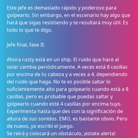
Este jefe es demasiado rápido y poderoso para
golpearlo. Sin embargo, en el escenario hay algo que
hará que sigas resistiendo y te resultará muy útil. Es
todo lo que te digo.
Jefe final, fase II:
Ahora rusty está en un ship. El ruido que hace al
volar cambia periódicamente. A veces está 8 casillas
por encima de tu cabeza y a veces a 4, dependiendo
del ruido que haga. No te es posible saltar lo
suficientemente alto para golpearlo cuando está a 8
casillas, pero es probable que puedas saltar y
golpearlo cuando esté 4 casillas por encima tuyo.
Experimenta hasta que des con la significación de
altura de sus sonidos. EMO, es bastante obvio. Pero
de nuevo, yo escribí el juego.
Se reirá y colocará un obstáculo, ¡estate alerta!