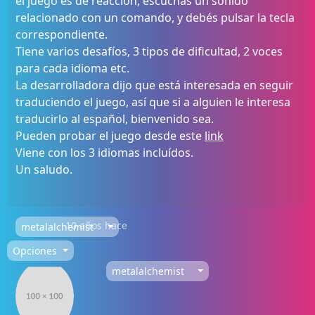
el juego es de reacción, escuchas un sonido
relacionado con un comando, y debés pulsar la tecla
correspondiente.
Tiene varios desafíos, 3 tipos de dificultad, 2 voces
para cada idioma etc.
La desarrolladora dijo que está interesada en seguir
traduciendo el juego, así que si a alguien le interesa
traducirlo al español, bienvenido sea.
Pueden probar el juego desde este
link
Viene con los 3 idiomas incluídos.
Un saludo.
10 años hace
metalalchemist
Opciones
metalalchemist