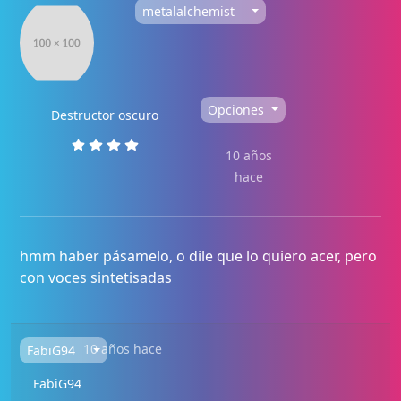
metalalchemist
Opciones
Destructor oscuro
10 años
hace
hmm haber pásamelo, o dile que lo quiero acer, pero
con voces sintetisadas
10 años hace
FabiG94
FabiG94