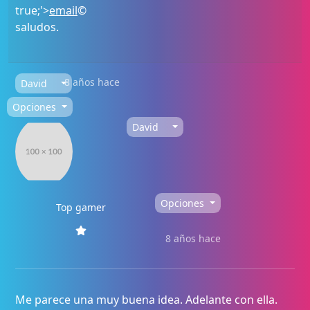
true;'>
email
©
saludos.
8 años hace
David
Opciones
David
Opciones
Top gamer
8 años hace
Me parece una muy buena idea. Adelante con ella.