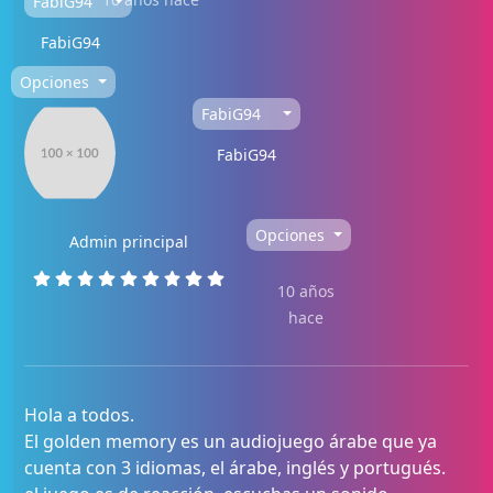
FabiG94
FabiG94
Opciones
FabiG94
FabiG94
Opciones
Admin principal
10 años
hace
Hola a todos.
El golden memory es un audiojuego árabe que ya
cuenta con 3 idiomas, el árabe, inglés y portugués.