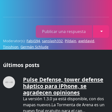
Toggl
Publicar una respuesta
Moderator(s):
FabiG94
,
sanslash332
,
Pildain
,
axeldavid
,
Tinishion
,
Germán Schlude
últimos posts
Pulse Defense, tower defense
háptico para iPhone, se
agradecen opiniones
La versión 1.3.0 ya está disponible, con dos
mapas nuevos.La Tormenta de Arena es un
nuevo final gratuito para el cap...