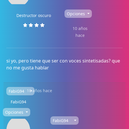
Opciones
Destructor oscuro
10 años
hace
si yo, pero tiene que ser con voces sintetisadas? que
no me gusta hablar
10 años hace
FabiG94
FabiG94
Opciones
FabiG94