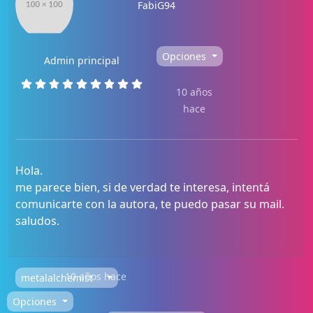
FabiG94
Opciones
Admin principal
10 años
hace
Hola.
me parece bien, si de verdad te interesa, intentá
comunicarte con la autora, te puedo pasar su mail.
saludos.
10 años hace
metalalchemist
Opciones