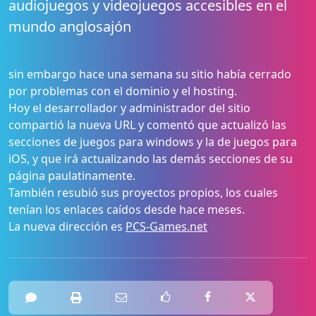
audiojuegos y videojuegos accesibles en el
mundo anglosajón
sin embargo hace una semana su sitio había cerrado
por problemas con el dominio y el hosting.
Hoy el desarrollador y administrador del sitio
compartió la nueva URL y comentó que actualizó las
secciones de juegos para windows y la de juegos para
iOS, y que irá actualizando las demás secciones de su
página paulatinamente.
También resubió sus proyectos propios, los cuales
tenían los enlaces caídos desde hace meses.
La nueva dirección es
PCS-Games.net