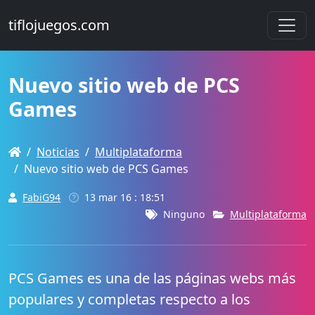
tiflojuegos.com
Nuevo sitio web de PCS
Games
Noticias
Multiplataforma
Nuevo sitio web de PCS Games
FabiG94
13 mar 16 : 18:51
Ninguno
Multiplataforma
PCS Games es una de las páginas webs más
populares y completas respecto a los