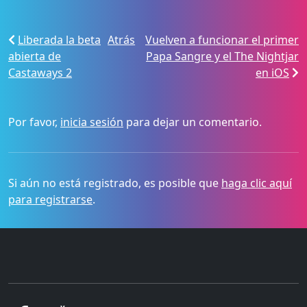
Liberada la beta
Atrás
Vuelven a funcionar el primer
abierta de
Papa Sangre y el The Nightjar
Castaways 2
en iOS
Por favor,
inicia sesión
para dejar un comentario.
Si aún no está registrado, es posible que
haga clic aquí
para registrarse
.