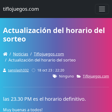
tiflojuegos.com
Actualización del horario del
sorteo
Noticias
Tiflojuegos.com
Actualización del horario del sorteo
sanslash332
18 oct 23 : 22:20
Ninguno
Tiflojuegos.com
las 23.30 PM es el horario definitivo.
Muy buenas a todos!