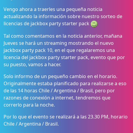
Vengo ahora a traerles una pequeña noticia
actualizando la información sobre nuestro sorteo de
licencias de jackbox party starter pack
Tal como comentamos en la noticia anterior, mañana
Jueves se hará un streaming mostrando el nuevo
jackbox party pack 10, en el que regalaremos una
licencia del jackbox party starter pack, evento que por
su puesto, vamos a hacer.
Solo informo de un pequeño cambio en el horario.
Originalmente estaba planificado para realizarse a eso
de las 14 horas Chile / Argentina / Brasil, pero por
razones de conexión a internet, tendremos que
correrlo para la noche.
Por lo que el evento se realizará a las 23.30 PM, horario
Chile / Argentina / Brasil.