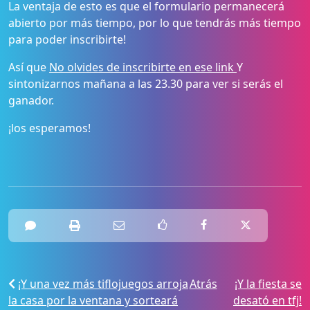
La ventaja de esto es que el formulario permanecerá
abierto por más tiempo, por lo que tendrás más tiempo
para poder inscribirte!
Así que
No olvides de inscribirte en ese link
Y
sintonizarnos mañana a las 23.30 para ver si serás el
ganador.
¡los esperamos!
¡Y una vez más tiflojuegos arroja
Atrás
¡Y la fiesta se
la casa por la ventana y sorteará
desató en tfj!