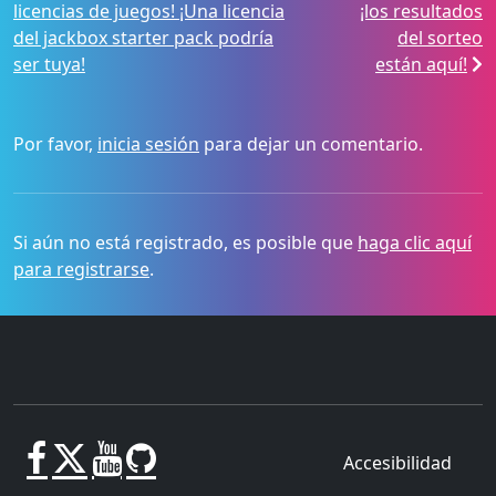
licencias de juegos! ¡Una licencia
¡los resultados
del jackbox starter pack podría
del sorteo
ser tuya!
están aquí!
Por favor,
inicia sesión
para dejar un comentario.
Si aún no está registrado, es posible que
haga clic aquí
para registrarse
.
Accesibilidad