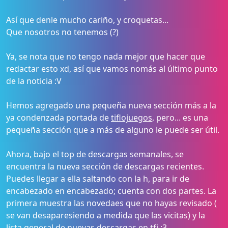
Así que denle mucho cariño, y croquetas...
Que nosotros no tenemos (?)
Ya, se nota que no tengo nada mejor que hacer que
redactar esto xd, así que vamos nomás al último punto
de la noticia :V
Hemos agregado una pequeña nueva sección más a la
ya condenzada portada de
tiflojuegos
, pero... es una
pequeña sección que a más de alguno le puede ser útil.
Ahora, bajo el top de descargas semanales, se
encuentra la nueva sección de descargas recientes.
Puedes llegar a ella saltando con la h, para ir de
encabezado en encabezado; cuenta con dos partes. La
primera muestra las novedaes que no hayas revisado (
se van desaparesiendo a medida que las vicitas) y la
lista general de nuevas descargas en
tfj
:3