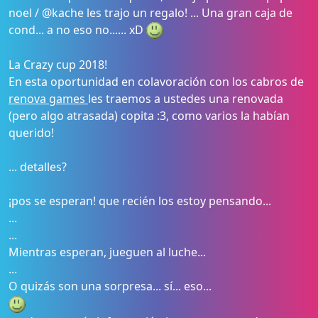
noel / @kache les trajo un regalo! ... Una gran caja de
cond... a no eso no...... xD
La Crazy cup 2018!
En esta oportunidad en colavoración con los cabros de
renova games
les traemos a ustedes una renovada
(pero algo atrasada) copita :3, como varios la habían
querido!
... detalles?
¡pos se esperan! que recién los estoy pensando...
...
...
Mientras esperan, jueguen al luche...
...
O quizás son una sorpresa... sí... eso...