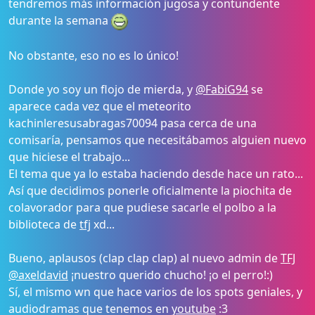
tendremos más información jugosa y contundente
durante la semana
No obstante, eso no es lo único!
Donde yo soy un flojo de mierda, y
@FabiG94
se
aparece cada vez que el meteorito
kachinleresusabragas70094 pasa cerca de una
comisaría, pensamos que necesitábamos alguien nuevo
que hiciese el trabajo...
El tema que ya lo estaba haciendo desde hace un rato...
Así que decidimos ponerle oficialmente la piochita de
colavorador para que pudiese sacarle el polbo a la
biblioteca de
tfj
xd...
Bueno, aplausos (clap clap clap) al nuevo admin de
TFJ
@axeldavid
¡nuestro querido chucho! ¡o el perro!:)
Sí, el mismo wn que hace varios de los spots geniales, y
audiodramas que tenemos en
youtube
:3