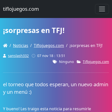
tiflojuegos.com
¡sorpresas en TFJ!
Noticias
Tiflojuegos.com
¡sorpresas en TFJ!
sanslash332
07 nov 18 : 13:51
Ninguno
Tiflojuegos.com
el torneo que todos esperan, un nuevo admin
y un menú :)
Y bueno! Les traigo esta noticia para resumirle