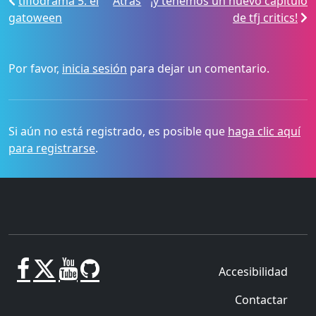
tiflodrama 5: el
Atrás
¡y tenemos un nuevo capítulo
gatoween
de tfj critics!
Por favor,
inicia sesión
para dejar un comentario.
Si aún no está registrado, es posible que
haga clic aquí
para registrarse
.
Accesibilidad
Contactar