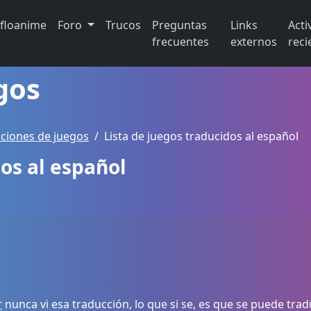
ifloanime
Foro
Trucos
Preguntas
Links
Acti
frecuentes
externos
reci
gos
ciones de juegos
Lista de juegos traducidos al español
dos al español
r
nunca vi esa traducción, lo que si se, es que se puede trad