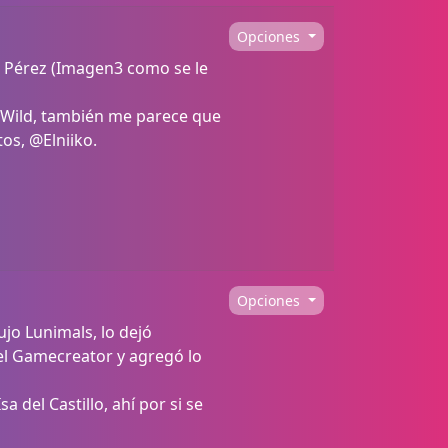
Opciones
el Pérez (Imagen3 como se le
e Wild, también me parece que
os, @Elniiko.
Opciones
o Lunimals, lo dejó
del Gamecreator y agregó lo
a del Castillo, ahí por si se