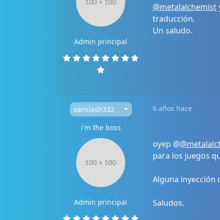
@metalalchemist
traducción.
Un saludo.
Admin principal
6 años hace
sanslash332
i'm the boss
oyep @
@metalalc
para los juegos q
Alguna inyección 
Admin principal
Saludos.