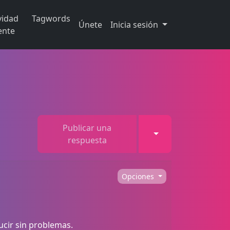
vidad
Tagwords
Únete
Inicia sesión
ente
Publicar una
Toggle Dropdown
respuesta
Opciones
ucir sin problemas.