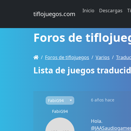
Inicio
Descargas
T
tiflojuegos.com
Foros de tiflojue
Foros de tiflojuegos
Varios
Traduc
Lista de juegos traduci
6 años hace
FabiG94
FabiG94
Hola.
@JAASaudiogame