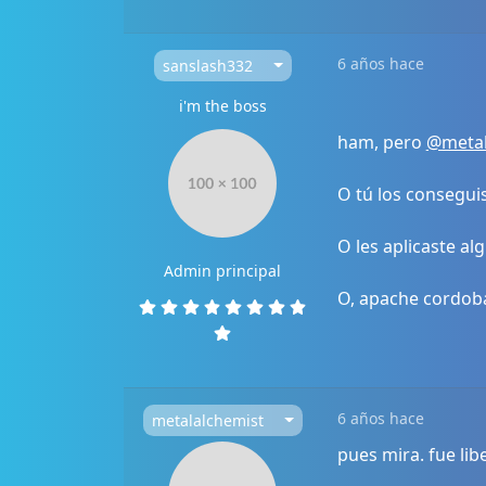
6 años hace
sanslash332
i'm the boss
ham, pero
@metal
O tú los consegui
O les aplicaste a
Admin principal
O, apache cordoba
6 años hace
metalalchemist
pues mira. fue li