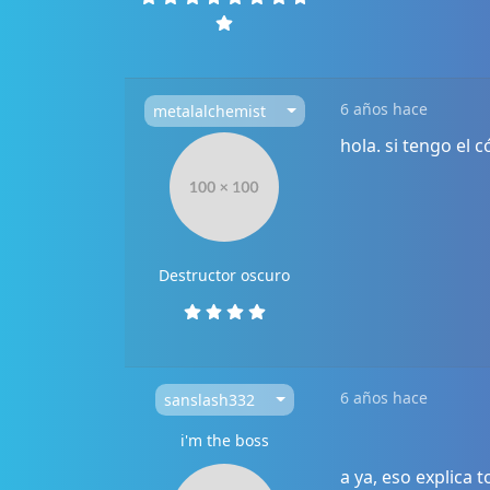
6 años hace
metalalchemist
hola. si tengo el 
Destructor oscuro
6 años hace
sanslash332
i'm the boss
a ya, eso explica 