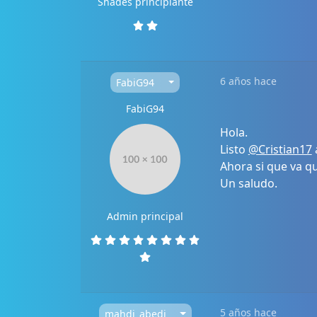
Shades principiante
6 años hace
FabiG94
FabiG94
Hola.
Listo
@Cristian17
Ahora si que va q
Un saludo.
Admin principal
5 años hace
mahdi_abedi