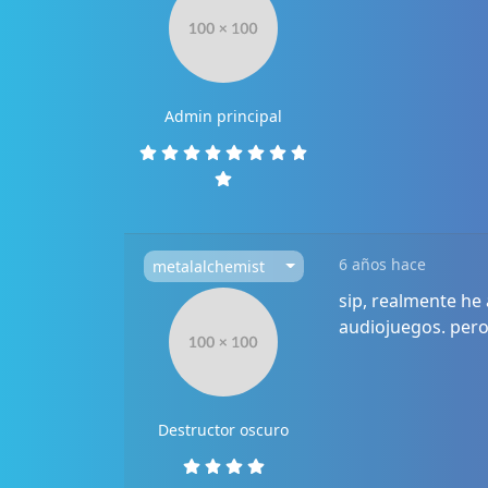
Admin principal
6 años hace
metalalchemist
sip, realmente h
audiojuegos. pero
Destructor oscuro