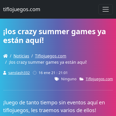
tiflojuegos.com
¡los crazy summer games ya
están aquí!
Noticias
Tiflojuegos.com
¡los crazy summer games ya están aquí!
sanslash332
16 ene 21 : 21:01
Ninguno
Tiflojuegos.com
¡luego de tanto tiempo sin eventos aquí en
tiflojuegos, les traemos varios de ellos!