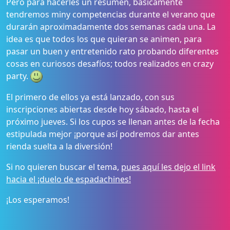
Pero para hacerles un resumen, básicamente
tendremos miny competencias durante el verano que
durarán aproximadamente dos semanas cada una. La
idea es que todos los que quieran se animen, para
pasar un buen y entretenido rato probando diferentes
cosas en curiosos desafíos; todos realizados en crazy
party.
El primero de ellos ya está lanzado, con sus
inscripciones abiertas desde hoy sábado, hasta el
próximo jueves. Si los cupos se llenan antes de la fecha
estipulada mejor ¡porque así podremos dar antes
rienda suelta a la diversión!
Si no quieren buscar el tema,
pues aquí les dejo el link
hacia el ¡duelo de espadachines!
¡Los esperamos!