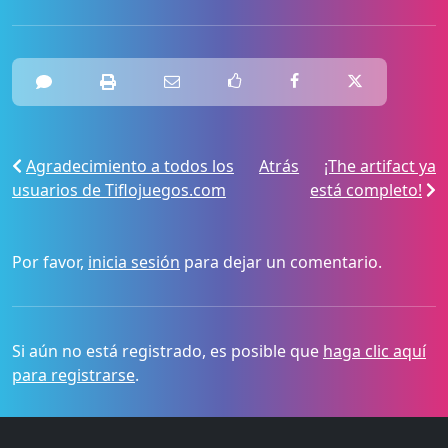
Agradecimiento a todos los
Atrás
¡The artifact ya
usuarios de Tiflojuegos.com
está completo!
Por favor,
inicia sesión
para dejar un comentario.
Si aún no está registrado, es posible que
haga clic aquí
para registrarse
.